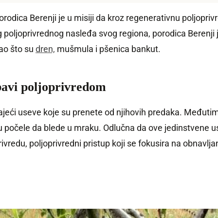
odica Berenji je u misiji da kroz regenerativnu poljoprivr
oljoprivrednog nasleđa svog regiona, porodica Berenji je
ao što su
dren,
mušmula i pšenica bankut.
bavi poljoprivredom
gajeći useve koje su prenete od njihovih predaka. Međut
u počele da blede u mraku. Odlučna da ove jedinstvene u
vredu, poljoprivredni pristup koji se fokusira na obnavljan