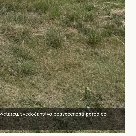
 povetarcu, svedočanstvo posvećenosti porodice