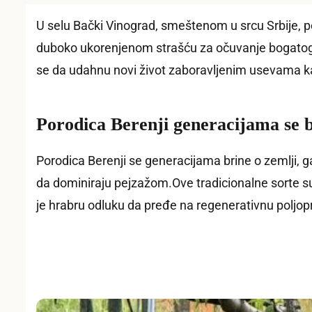
U selu Bački Vinograd, smeštenom u srcu Srbije, por
duboko ukorenjenom strašću za očuvanje bogatog p
se da udahnu novi život zaboravljenim usevama k
Porodica Berenji generacijama se 
Porodica Berenji se generacijama brine o zemlji, 
da dominiraju pejzažom.Ove tradicionalne sorte s
je hrabru odluku da pređe na regenerativnu poljopri