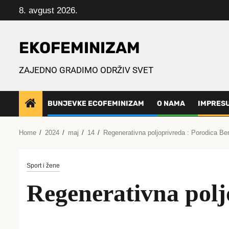
Skip
8. avgust 2026.
to
content
EKOFEMINIZAM
ZAJEDNO GRADIMO ODRŽIV SVET
BUNJEVKE ECOFEMINIZAM
O NAMA
IMPRES
Home
2024
maj
14
Regenerativna poljoprivreda : Porodica Ber
Sport i žene
Regenerativna polj