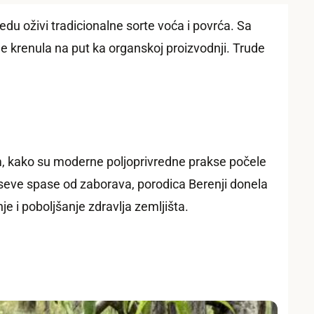
edu oživi tradicionalne sorte voća i povrća. Sa
 krenula na put ka organskoj proizvodnji. Trude
im, kako su moderne poljoprivredne prakse počele
seve spase od zaborava, porodica Berenji donela
je i poboljšanje zdravlja zemljišta.