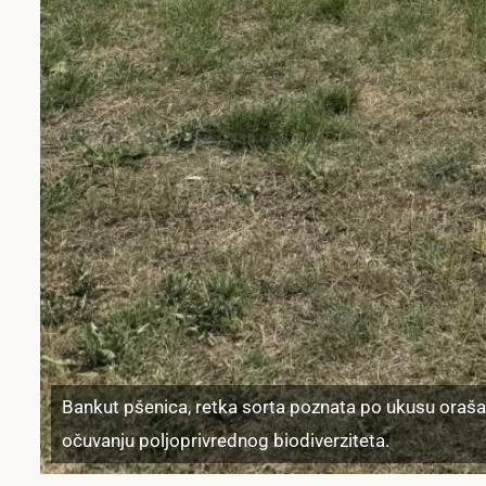
Bankut pšenica, retka sorta poznata po ukusu oraša
očuvanju poljoprivrednog biodiverziteta.