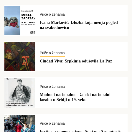
Priče o ženama
Ivana Marković: Izložba koja menja pogled
na svakodnevicu
Priče o ženama
Ciudad Viva: Srpkinja oduševila La Paz
Priče o ženama
Modno i nacionalno – ženski nacionalni
kostim u Srbiji u 19. veku
Priče o ženama
Festival savremene žene: Snežana Arnautović