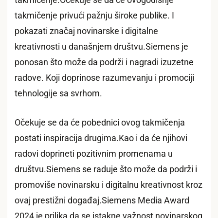
takmičenje.Očekuje se da će ovogodišnje
takmičenje privući pažnju široke publike. I
pokazati značaj novinarske i digitalne
kreativnosti u današnjem društvu.Siemens je
ponosan što može da podrži i nagradi izuzetne
radove. Koji doprinose razumevanju i promociji
tehnologije sa svrhom.
Očekuje se da će pobednici ovog takmičenja
postati inspiracija drugima.Kao i da će njihovi
radovi doprineti pozitivnim promenama u
društvu.Siemens se raduje što može da podrži i
promoviše novinarsku i digitalnu kreativnost kroz
ovaj prestižni događaj.Siemens Media Award
2024 je prilika da se istakne važnost novinarskog