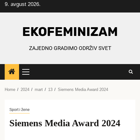
9. avgust 2026.
Skip
to
content
EKOFEMINIZAM
ZAJEDNO GRADIMO ODRŽIV SVET
Primary
Menu
Home
2024
mart
13
Siemens Media Award 2024
Sport i žene
Siemens Media Award 2024