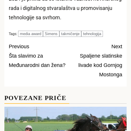
rada i digitalnog stvaralaštva u promovisanju
tehnologije sa svrhom.
media award
Simens
takmičenje
tehnologija
Tags:
Previous
Next
Šta slavimo za
Spaljene slatinske
Post
Međunarodni dan žena?
livade kod Gornjog
navigation
Mostonga
POVEZANE PRIČE