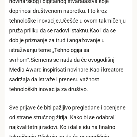
novinarskog i digitalnog stvaralaštva koje
doprinosi društvenom napretku. I to kroz
tehnološke inovacije.Učešće u ovom takmičenju
pruža priliku da se radovi istaknu.Kao i da se
dobije priznanje za trud i angažovanje u
istraživanju teme „Tehnologija sa
svrhom“.Siemens se nada da će ovogodišnji
Media Award inspirisati novinare.Kao i kreatore
sadržaja da istraže i prenesu važnost
tehnoloških inovacija za društvo.
Sve prijave će biti pažljivo pregledane i ocenjene
od strane stručnog žirija. Kako bi se odabrali
najkvalitetniji radovi. Koji dalje idu na finalno