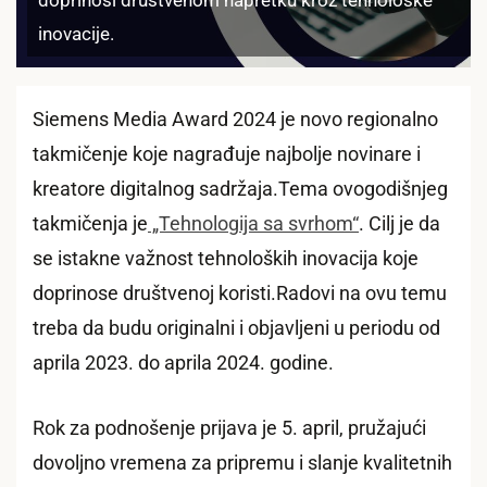
doprinosi društvenom napretku kroz tehnološke
inovacije.
Siemens Media Award 2024 je novo regionalno
takmičenje koje nagrađuje najbolje novinare i
kreatore digitalnog sadržaja.Tema ovogodišnjeg
takmičenja je
„Tehnologija sa svrhom“
. Cilj je da
se istakne važnost tehnoloških inovacija koje
doprinose društvenoj koristi.Radovi na ovu temu
treba da budu originalni i objavljeni u periodu od
aprila 2023. do aprila 2024. godine.
Rok za podnošenje prijava je 5. april, pružajući
dovoljno vremena za pripremu i slanje kvalitetnih