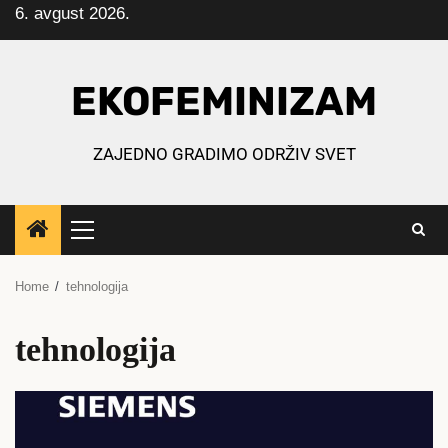
6. avgust 2026.
Skip
to
content
EKOFEMINIZAM
ZAJEDNO GRADIMO ODRŽIV SVET
Primary
Menu
Home
tehnologija
tehnologija