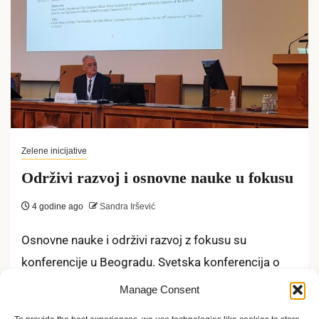
Zelene inicijative
Održivi razvoj i osnovne nauke u fokusu
4 godine ago
Sandra Iršević
Osnovne nauke i održivi razvoj z fokusu su
konferencije u Beogradu. Svetska konferencija o
osnovnim naukama i održivom razvoju svečano...
Manage Consent