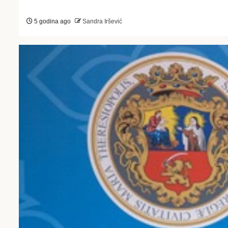
5 godina ago
Sandra Iršević