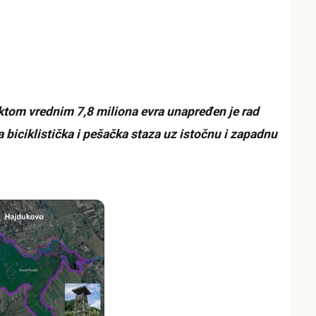
ektom v
rednim 7,8 miliona evra unapređen je rad
 biciklistička i pešačka staza uz istočnu i zapadnu