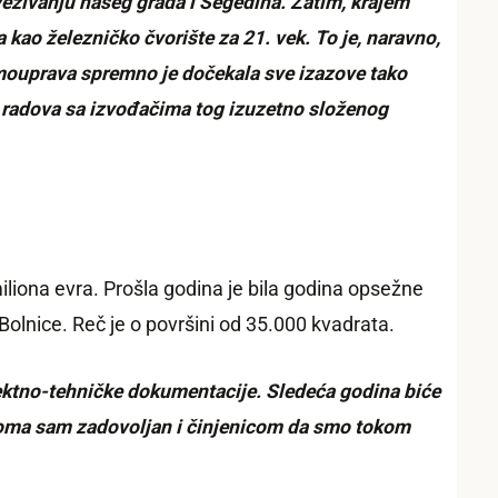
zivanju našeg grada i Segedina. Zatim, krajem
kao železničko čvorište za 21. vek. To je, naravno,
amouprava spremno je dočekala sve izazove tako
ih radova sa izvođačima tog izuzetno složenog
miliona evra. Prošla godina je bila godina opsežne
lnice. Reč je o površini od 35.000 kvadrata.
jektno-tehničke dokumentacije. Sledeća godina biće
 Veoma sam zadovoljan i činjenicom da smo tokom