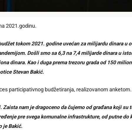
 na 2021.godinu.
 budžet tokom 2021. godine uvećan za milijardu dinara u 
ndemijom. Došli smo sa 6,3 na 7,4 milijarde dinara u istom
ona dinara. Kao i duga prema trezoru grada od 150 miliona
otice Stevan Bakić.
ces participativnog budžetiranja, realizovanom anketom.
. Zaista nam je dragoceno da čujemo od građana koji su to
pređenje pre svega komunalne infrastrukture, od putne do 
 je Bakić.