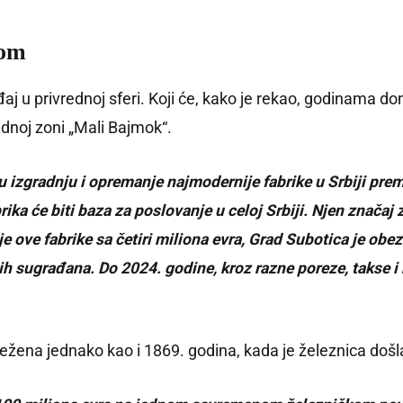
rom
ađaj u privrednoj sferi. Koji će, kako je rekao, godinama d
dnoj zoni „Mali Bajmok“.
 u izgradnju i opremanje najmodernije fabrike u Srbiji pre
ika će biti baza za poslovanje u celoj Srbiji. Njen zna
je ove fabrike sa četiri miliona evra, Grad Subotica je ob
h sugrađana. Do 2024. godine, kroz razne poreze, takse i 
beležena jednako kao i 1869. godina, kada je železnica doš