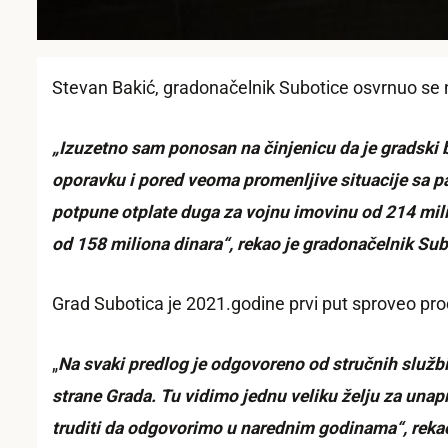
Stevan Bakić, gradonačelnik Subotice osvrnuo se
„Izuzetno sam ponosan na činjenicu da je gradski
oporavku i pored veoma promenljive situacije sa pa
potpune otplate duga za vojnu imovinu od 214 mili
od 158 miliona dinara“, rekao je gradonačelnik Sub
Grad Subotica je 2021.godine prvi put sproveo pro
„
Na svaki predlog je odgovoreno od stručnih službi
strane Grada. Tu vidimo jednu veliku želju za una
truditi da odgovorimo u narednim godinama“, rekao