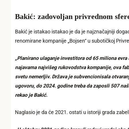
Bakić: zadovoljan privrednom sfe
Bakić je istakao istakao je da je najznačajniji dog
renomirane kompanije „Bojsen“ u subotičkoj Privre
„Planirano ulaganje investitora od 65 miliona evra
najavama najvišeg rukovodstva kompanije, ova fabr
svetu nemerljiv. Država je subvencionisala otvaran
ugovoru, do 2024. godine treba da zaposli 507 naši
rekao je Bakić.
Naglasio je da će 2021. ostati u istoriji grada za