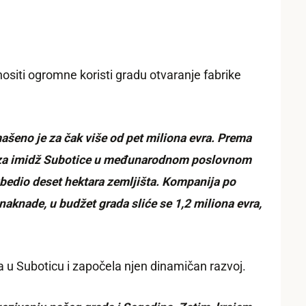
onositi ogromne koristi gradu otvaranje fabrike
mašeno je za čak više od pet miliona evra. Prema
čaj za imidž Subotice u međunarodnom poslovnom
ezbedio deset hektara zemljišta. Kompanija po
naknade, u budžet grada sliće se 1,2 miliona evra,
la u Suboticu i započela njen dinamičan razvoj.