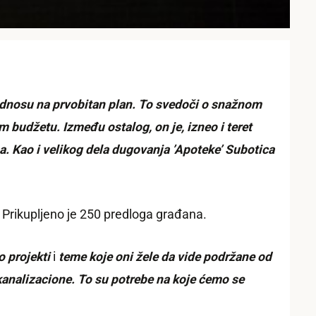
odnosu na prvobitan plan. To svedoči o snažnom
 budžetu. Između ostalog, on je, izneo i teret
. Kao i velikog dela dugovanja ’Apoteke’ Subotica
 Prikupljeno je 250 predloga građana.
 projekti
i
teme koje oni žele da vide podržane od
kanalizacione. To su potrebe na koje ćemo se