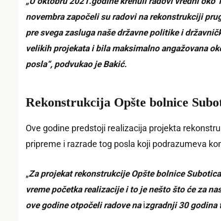
„U oktobru 2021.godine krenuli radovi vredni oko
novembra započeli su radovi na rekonstrukciji prug
pre svega zasluga naše državne politike i državni
velikih projekata i bila maksimalno angažovana ok
posla“, podvukao je Bakić.
Rekonstrukcija Opšte bolnice Subo
Ove godine predstoji realizacija projekta rekonstru
pripreme i razrade tog posla koji podrazumeva ko
„
Za projekat rekonstrukcije Opšte bolnice Subotic
vreme početka realizacije i to je nešto što će za 
ove godine otpočeli radove na
i
zgradnji 30 godina 