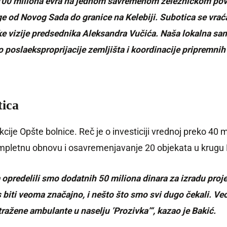
 100 miliona evra na jednom savremenom železničkom pove
e od Novog Sada do granice na Kelebiji. Subotica se vraća 
čke vizije predsednika Aleksandra Vučića. Naša lokalna s
o posla
eksproprijacije zemljišta i koordinacije pripremn
tica
kcije Opšte bolnice. Reč je o investiciji vrednoj preko 40 
mpletnu obnovu i osavremenjavanje 20 objekata u krugu Bo
a opredelili smo dodatnih 50 miliona dinara za izradu pro
nas biti veoma značajno, i nešto što smo svi dugo čekali.
tražene ambulante u naselju ’Prozivka’“, kazao je Bakić.