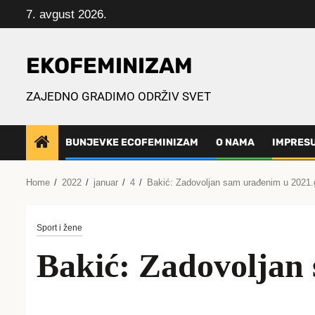
Skip
7. avgust 2026.
to
content
EKOFEMINIZAM
ZAJEDNO GRADIMO ODRŽIV SVET
BUNJEVKE ECOFEMINIZAM
O NAMA
IMPRES
Home
2022
januar
4
Bakić: Zadovoljan sam urađenim u 2021.
Sport i žene
Bakić: Zadovoljan