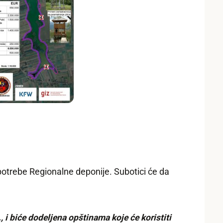
otrebe Regionalne deponije. Subotici će da
 i biće dodeljena opštinama koje će koristiti