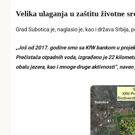
Velika ulaganja u zaštitu životne sr
Grad Subotica je, naglasio je, kao i država Srbija
„Još od 2017. godine smo sa KfW bankom u projektu 
Prečistača otpadnih voda, izgrađeno je 22 kilometar
obalu jezera, kao i mnoge druge aktivnosti“, naveo 