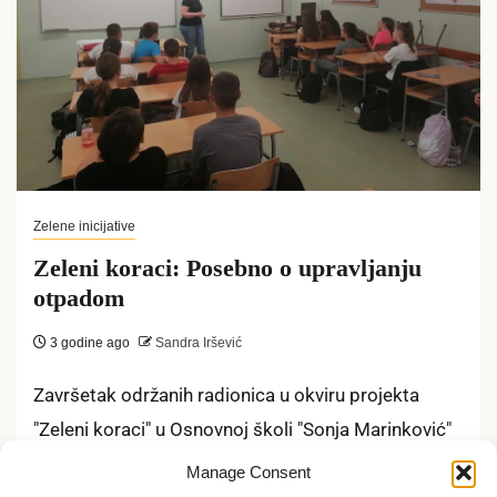
Zelene inicijative
Zeleni koraci: Posebno o upravljanju
otpadom
3 godine ago
Sandra Iršević
Završetak održanih radionica u okviru projekta
"Zeleni koraci" u Osnovnoj školi "Sonja Marinković"
obeležen je angažovanošću učenika . Kao i...
Manage Consent