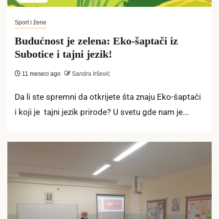
Sport i žene
Budućnost je zelena: Eko-šaptači iz
Subotice i tajni jezik!
11 meseci ago
Sandra Iršević
Da li ste spremni da otkrijete šta znaju Eko-šaptači
i koji je tajni jezik prirode? U svetu gde nam je...