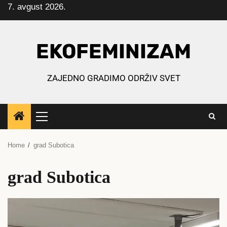
7. avgust 2026.
Skip
to
content
EKOFEMINIZAM
ZAJEDNO GRADIMO ODRŽIV SVET
Primary
Menu
Home
grad Subotica
grad Subotica