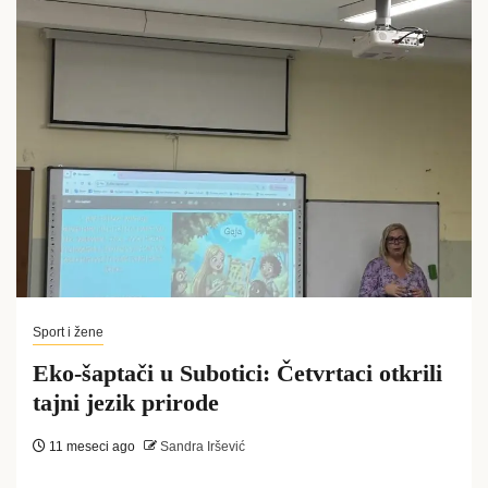
Sport i žene
Eko-šaptači u Subotici: Četvrtaci otkrili
tajni jezik prirode
11 meseci ago
Sandra Iršević