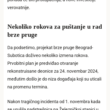
verovatnije.
Nekoliko rokova za puštanje u rad
brze pruge
Da podsetimo, projekat brze pruge Beograd-
Subotica doživeo nekoliko izmena rokova.
Prvobitni plan je predviđao otvaranje
rekonstruisane deonice za 24. novembar 2024,
međutim došlo je do niza događaja koji su uticali
na promenu termina.
Nakon tragičnog incidenta od 1. novembra kada
se urušila nadstrešnica na Železničkoj stanici u