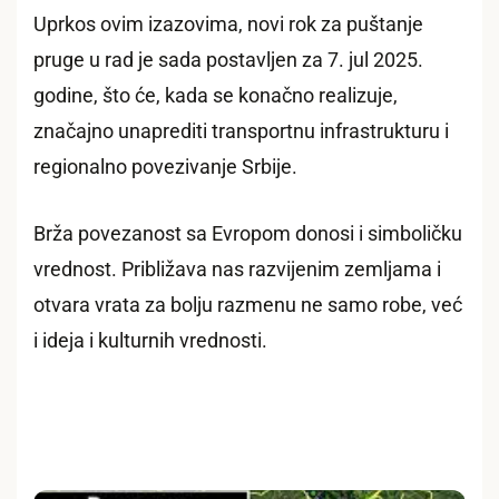
Uprkos ovim izazovima, novi rok za puštanje
pruge u rad je sada postavljen za 7. jul 2025.
godine, što će, kada se konačno realizuje,
značajno unaprediti transportnu infrastrukturu i
regionalno povezivanje Srbije.
Brža povezanost sa Evropom donosi i simboličku
vrednost. Približava nas razvijenim zemljama i
otvara vrata za bolju razmenu ne samo robe, već
i ideja i kulturnih vrednosti.