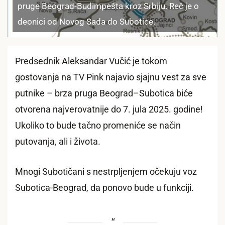
pruge Beograd-Budimpešta kroz Srbiju. Reč je o
deonici od Novog Sada do Subotice.
Predsednik Aleksandar Vučić je tokom
gostovanja na TV Pink najavio sjajnu vest za sve
putnike – brza pruga Beograd–Subotica biće
otvorena najverovatnije do 7. jula 2025. godine!
Ukoliko to bude tačno promeniće se način
putovanja, ali i života.
Mnogi Subotičani s nestrpljenjem očekuju voz
Subotica-Beograd, da ponovo bude u funkciji.