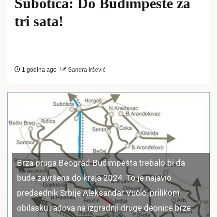
Subotica: Do Budimpešte za
tri sata!
1 godina ago
Sandra Iršević
Brza pruga Beograd-Budimpešta trebalo bi da
bude završena do kraja 2024. To je najavio
predsednik Srbije Aleksandar Vučić, prilikom
obilasku radova na izgradnji druge deonice brze