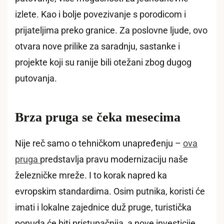
izlete. Kao i bolje povezivanje s porodicom i
prijateljima preko granice. Za poslovne ljude, ovo
otvara nove prilike za saradnju, sastanke i
projekte koji su ranije bili otežani zbog dugog
putovanja.
Brza pruga se čeka mesecima
Nije reč samo o tehničkom unapređenju –
ova
pruga
predstavlja pravu modernizaciju naše
železničke mreže. I to korak napred ka
evropskim standardima. Osim putnika, koristi će
imati i lokalne zajednice duž pruge, turistička
ponuda će biti pristupačnija, a nove investicije