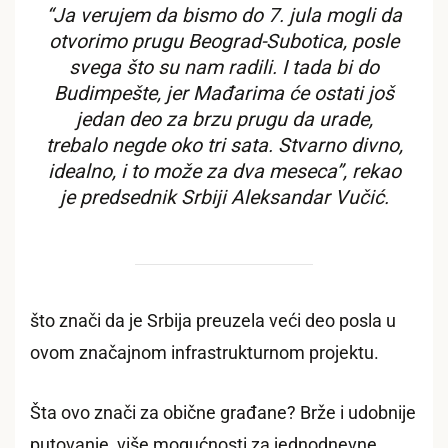
“Ja verujem da bismo do 7. jula mogli da
otvorimo prugu Beograd-Subotica, posle
svega što su nam radili. I tada bi do
Budimpešte, jer Mađarima će ostati još
jedan deo za brzu prugu da urade,
trebalo negde oko tri sata. Stvarno divno,
idealno, i to može za dva meseca”, rekao
je predsednik Srbiji Aleksandar Vučić.
što znači da je Srbija preuzela veći deo posla u
ovom značajnom infrastrukturnom projektu.
Šta ovo znači za obične građane? Brže i udobnije
putovanje, više mogućnosti za jednodnevne