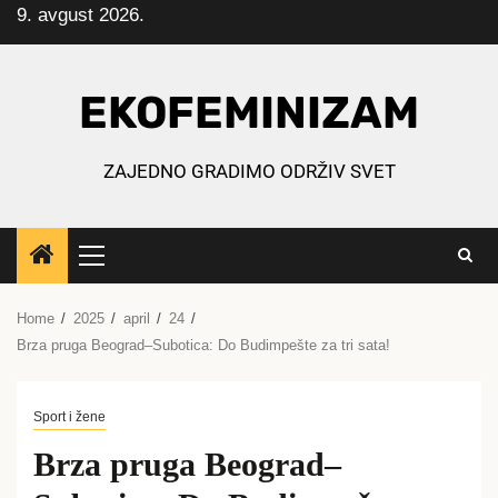
9. avgust 2026.
Skip
to
content
EKOFEMINIZAM
ZAJEDNO GRADIMO ODRŽIV SVET
Primary
Menu
Home
2025
april
24
Brza pruga Beograd–Subotica: Do Budimpešte za tri sata!
Sport i žene
Brza pruga Beograd–