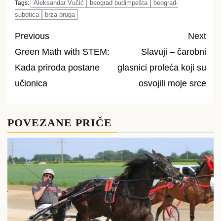
Aleksandar Vučić
beograd budimpešta
beograd-
Tags:
subotica
brza pruga
Previous
Next
Green Math with STEM:
Slavuji – čarobni
Post
Kada priroda postane
glasnici proleća koji su
navigation
učionica
osvojili moje srce
POVEZANE PRIČE