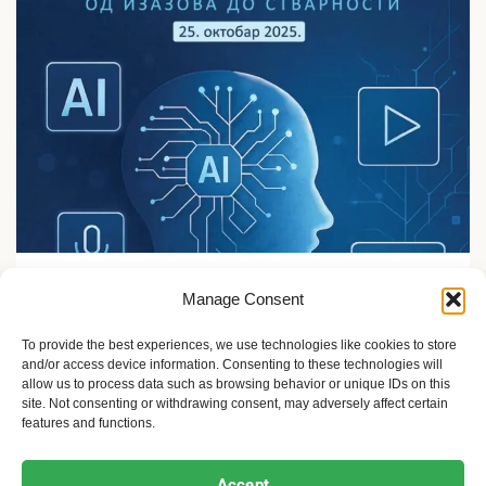
Sport i žene
Manage Consent
Veštačka inteligencija i mediji: od izazova do nove
stvarnosti
To provide the best experiences, we use technologies like cookies to store
and/or access device information. Consenting to these technologies will
10 meseci ago
Sandra Iršević
allow us to process data such as browsing behavior or unique IDs on this
site. Not consenting or withdrawing consent, may adversely affect certain
features and functions.
Ekofeminizam
Ekologija i održivost
Kultura i umetnost
Accept