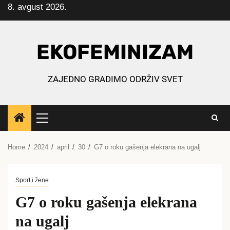
8. avgust 2026.
Skip
to
content
EKOFEMINIZAM
ZAJEDNO GRADIMO ODRŽIV SVET
Primary
Menu
Home
2024
april
30
G7 o roku gašenja elekrana na ugalj
Sport i žene
G7 o roku gašenja elekrana
na ugalj