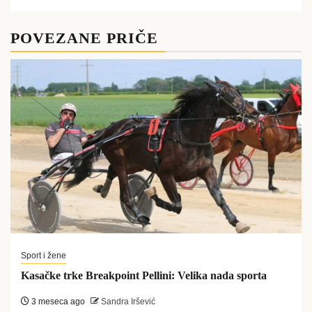
POVEZANE PRIČE
Sport i žene
Kasačke trke Breakpoint Pellini: Velika nada sporta
3 meseca ago
Sandra Iršević