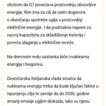
obzirom da G7 povećava proizvodnju obnovljive
energije, Rim ima za cilj da osim dogovora
o okončanju upotrebe uglja u proizvodnji
električne energije. I da podstakne napore za
razvoj kapaciteta za skladištenje baterija i
poveća ulaganja u električne mreže.
Na dnevnom redu sastanka biće i nuklearna
energija i biogoriva.
Desničarska italijanska vlada smatra da
nuklearna energija treba da bude ključan faktor u
ispunjenju cilja te zemlje da do 2050. godine
smanji emisije ugljen-dioksida, iako su njenu