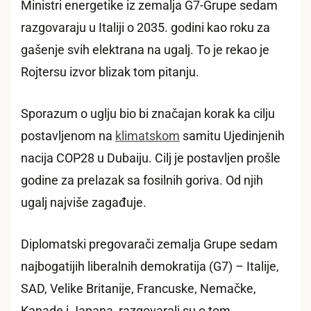
Ministri energetike iz zemalja G7-Grupe sedam
razgovaraju u Italiji o 2035. godini kao roku za
gašenje svih elektrana na ugalj. To je rekao je
Rojtersu izvor blizak tom pitanju.
Sporazum o uglju bio bi značajan korak ka cilju
postavljenom na
klimatskom
samitu Ujedinjenih
nacija COP28 u Dubaiju. Cilj je postavljen prošle
godine za prelazak sa fosilnih goriva. Od njih
ugalj najviše zagađuje.
Diplomatski pregovarači zemalja Grupe sedam
najbogatijih liberalnih demokratija (G7) – Italije,
SAD, Velike Britanije, Francuske, Nemačke,