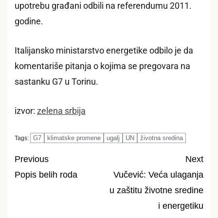
upotrebu građani odbili na referendumu 2011.
godine.
Italijansko ministarstvo energetike odbilo je da
komentariše pitanja o kojima se pregovara na
sastanku G7 u Torinu.
izvor:
zelena srbija
G7
klimatske promene
ugalj
UN
životna sredina
Tags:
Previous
Next
Popis belih roda
Vučević: Veća ulaganja
Post
u zaštitu životne sredine
navigation
i energetiku