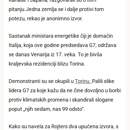
Kanade i Japana, razgovarali su o tom
pitanju.Jedna zemlja se i dalje protivi tom
potezu, rekao je anonimno izvor.
Sastanak ministara energetike čiji je domaćin
Italija, koja ove godine predsedava G7, održava
se danas Venarija iz 17. veka. To je bivša
kraljevska rezidenciji blizu Torina.
Demonstranti su se okupili u
Torinu.
Palili slike
lidera G7 za koje kažu da ne čine dovoljno u borbi
protiv klimatskih promena i skandirali slogane
poput „njih sedam, nas 99 odsto“.
Kako su navela za Rojters dva upućena izvora, s