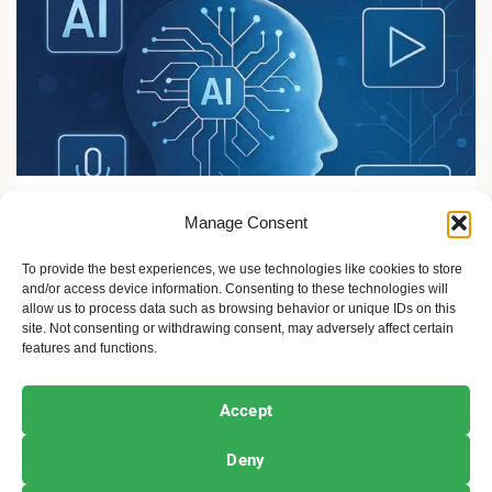
Sport i žene
Manage Consent
Veštačka inteligencija i mediji: od izazova do nove
stvarnosti
To provide the best experiences, we use technologies like cookies to store
and/or access device information. Consenting to these technologies will
10 meseci ago
Sandra Iršević
allow us to process data such as browsing behavior or unique IDs on this
site. Not consenting or withdrawing consent, may adversely affect certain
features and functions.
Ekofeminizam
Ekologija i održivost
Kultura i umetnost
Accept
Projekti i Društvo
Deny