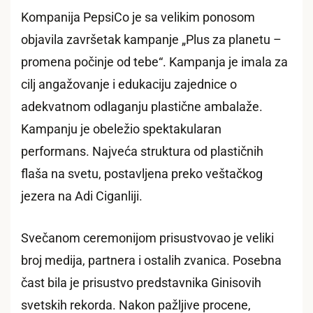
Kompanija PepsiCo je sa velikim ponosom
objavila završetak kampanje „Plus za planetu –
promena počinje od tebe“. Kampanja je imala za
cilj angažovanje i edukaciju zajednice o
adekvatnom odlaganju plastične ambalaže.
Kampanju je obeležio spektakularan
performans. Najveća struktura od plastičnih
flaša na svetu, postavljena preko veštačkog
jezera na Adi Ciganliji.
Svečanom ceremonijom prisustvovao je veliki
broj medija, partnera i ostalih zvanica. Posebna
čast bila je prisustvo predstavnika Ginisovih
svetskih rekorda. Nakon pažljive procene,