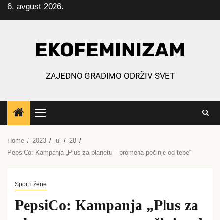
6. avgust 2026.
Skip
to
content
EKOFEMINIZAM
ZAJEDNO GRADIMO ODRŽIV SVET
Primary
Menu
Home
2023
jul
28
PepsiCo: Kampanja „Plus za planetu – promena počinje od tebe“
Sport i žene
PepsiCo: Kampanja „Plus za