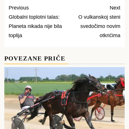
Previous
Next
Globalni toplotni talas:
O vulkanskoj steni
Post
Planeta nikada nije bila
svedočimo novim
navigation
toplija
otkrićima
POVEZANE PRIČE