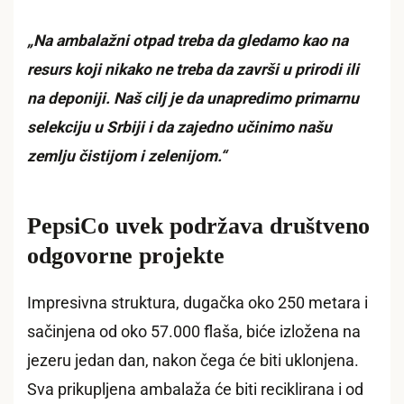
„Na ambalažni otpad treba da gledamo kao na
resurs koji nikako ne treba da završi u prirodi ili
na deponiji. Naš cilj je da unapredimo primarnu
selekciju u Srbiji i da zajedno učinimo našu
zemlju čistijom i zelenijom.“
PepsiCo uvek podržava društveno
odgovorne projekte
Impresivna struktura, dugačka oko 250 metara i
sačinjena od oko 57.000 flaša, biće izložena na
jezeru jedan dan, nakon čega će biti uklonjena.
Sva prikupljena ambalaža će biti reciklirana i od