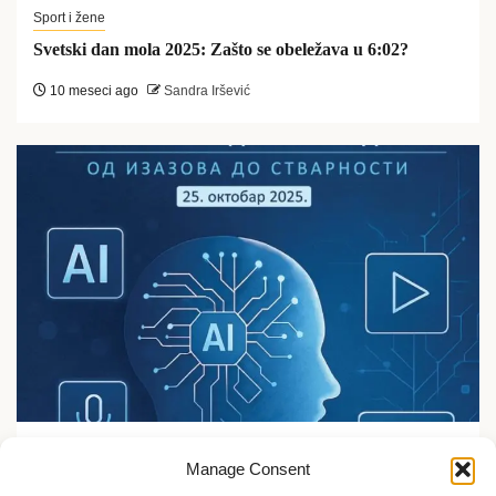
Sport i žene
Svetski dan mola 2025: Zašto se obeležava u 6:02?
10 meseci ago
Sandra Iršević
Sport i žene
Manage Consent
Veštačka inteligencija i mediji: od izazova do nove