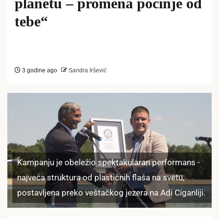
planetu – promena počinje od
tebe“
3 godine ago
Sandra Iršević
Kampanju je obeležio spektakularan performans -
najveća struktura od plastičnih flaša na svetu,
postavljena preko veštačkog jezera na Adi Ciganliji.