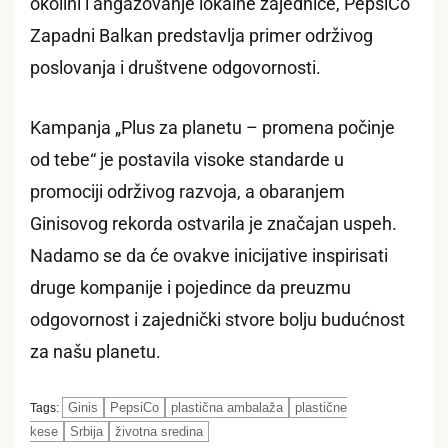
okolini i angažovanje lokalne zajednice, PepsiCo
Zapadni Balkan predstavlja primer održivog
poslovanja i društvene odgovornosti.
Kampanja „Plus za planetu – promena počinje
od tebe“ je postavila visoke standarde u
promociji održivog razvoja, a obaranjem
Ginisovog rekorda ostvarila je značajan uspeh.
Nadamo se da će ovakve inicijative inspirisati
druge kompanije i pojedince da preuzmu
odgovornost i zajednički stvore bolju budućnost
za našu planetu.
Ginis
PepsiCo
plastična ambalaža
plastične
Tags:
kese
Srbija
životna sredina