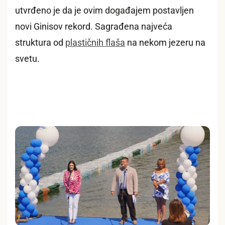
utvrđeno je da je ovim događajem postavljen
novi Ginisov rekord. Sagrađena najveća
struktura od
plastičnih flaša
na nekom jezeru na
svetu.