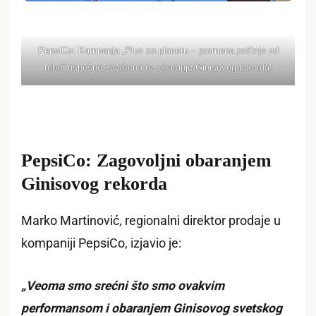
PepsiCo: Kampanja „Plus za planetu – promena počinje od
tebe“ uspešno završena uz obaranje Ginisovog rekorda!
PepsiCo: Zagovoljni obaranjem
Ginisovog rekorda
Marko Martinović, regionalni direktor prodaje u
kompaniji PepsiCo, izjavio je:
„Veoma smo srećni što smo ovakvim
performansom i obaranjem Ginisovog svetskog