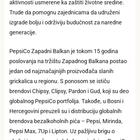
aktivnosti usmerene ka zaštiti životne sredine.
Trude da pomognu zajednicama da udruženi
izgrade bolju i održiviju budućnost za naredne
generacije.
PepsiCo Zapadni Balkan je tokom 15 godina
poslovanja na tržištu Zapadnog Balkana postao
jedan od najznačajnijih proizvođača slanih
grickalica u regionu. S ponosom se ističu
brendovi Chipsy, Clipsy, Pardon i Gud, koji su deo
globalnog PepsiCo portfolija. Takođe, u Bosni i
Hercegovini preuzeli su i distribuciju globalnih
brendova bezalkoholnih pića – Pepsi, Mirinda,
Pepsi Max, 7Up i Lipton. Uz pažljivu brigu o