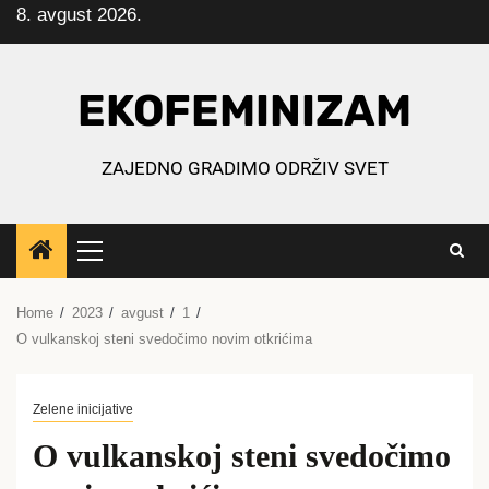
8. avgust 2026.
Skip
to
content
EKOFEMINIZAM
ZAJEDNO GRADIMO ODRŽIV SVET
Primary
Menu
Home
2023
avgust
1
O vulkanskoj steni svedočimo novim otkrićima
Zelene inicijative
O vulkanskoj steni svedočimo