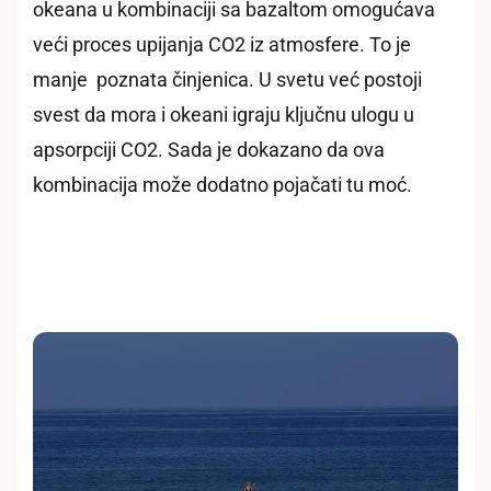
okeana u kombinaciji sa bazaltom omogućava
veći proces upijanja CO2 iz atmosfere. To je
manje poznata činjenica. U svetu već postoji
svest da mora i okeani igraju ključnu ulogu u
apsorpciji CO2. Sada je dokazano da ova
kombinacija može dodatno pojačati tu moć.