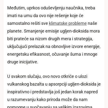
Međutim, uprkos oduševljenju naučnika, treba
imati na umu da ovo nije rešenje koje će
samostalno rešiti sve
klimatske probleme
naše
planete. Smanjenje emisije ugljen-dioksida mora
biti prateće sa nizom drugih mera i strategija,
uključujući prelazak na obnovljive izvore energije,
energetsku efikasnost, očuvanje šuma i mnoge
druge inicijative.
U svakom slučaju, ovo novo otkriće o ulozi
vulkanskog bazalta u apsorpciji ugljen-dioksida je
inspirativno i predstavlja još jedan korak napred
u razumevanju kako priroda može da nam
pomogne u suočavanju sa velikim izazovima