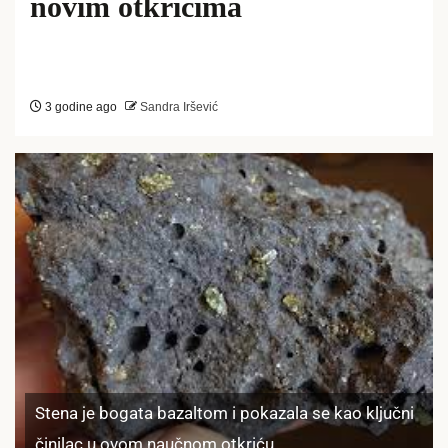
novim otkrićima
3 godine ago
Sandra Iršević
Stena je bogata bazaltom i pokazala se kao ključni
činilac u ovom naučnom otkriću.