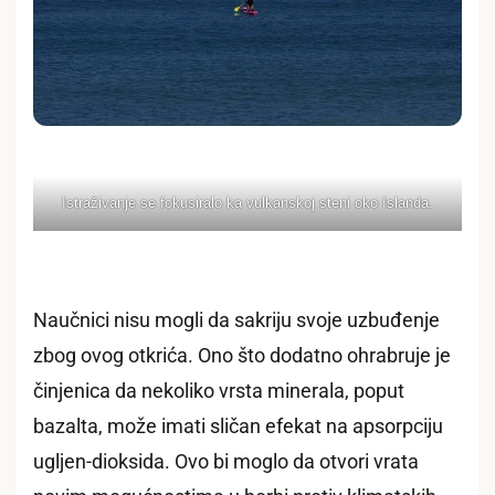
Istraživanje se fokusiralo ka vulkanskoj steni oko Islanda.
Naučnici nisu mogli da sakriju svoje uzbuđenje
zbog ovog otkrića. Ono što dodatno ohrabruje je
činjenica da nekoliko vrsta minerala, poput
bazalta, može imati sličan efekat na apsorpciju
ugljen-dioksida. Ovo bi moglo da otvori vrata