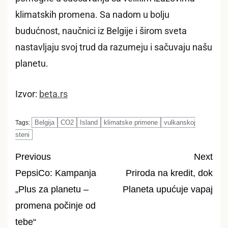
klimatskih promena. Sa nadom u bolju
budućnost, naučnici iz Belgije i širom sveta
nastavljaju svoj trud da razumeju i sačuvaju našu
planetu.
Izvor:
beta.rs
Belgija
CO2
Island
klimatske primene
vulkanskoj
Tags:
steni
Previous
Next
PepsiCo: Kampanja
Priroda na kredit, dok
Post
„Plus za planetu –
Planeta upućuje vapaj
navigation
promena počinje od
tebe“