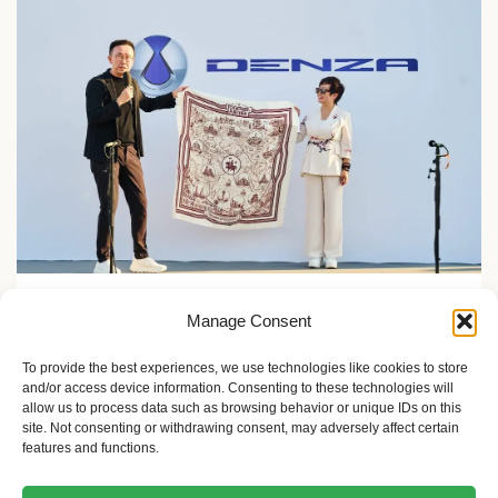
Zelene inicijative
Manage Consent
FLASH Charging: Šta znači punjenje baterije od 9
minuta?
To provide the best experiences, we use technologies like cookies to store
and/or access device information. Consenting to these technologies will
2 meseca ago
Sandra Iršević
allow us to process data such as browsing behavior or unique IDs on this
site. Not consenting or withdrawing consent, may adversely affect certain
features and functions.