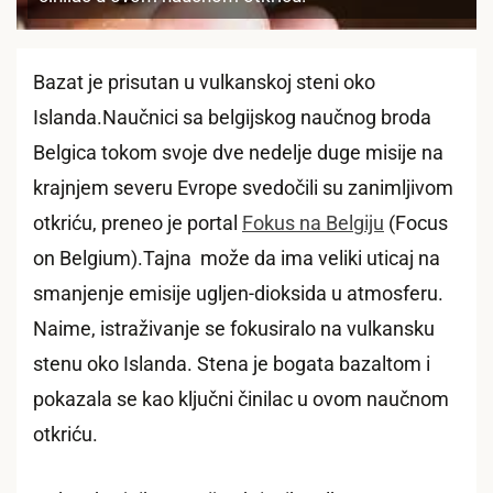
Bazat je prisutan u vulkanskoj steni oko
Islanda.Naučnici sa belgijskog naučnog broda
Belgica tokom svoje dve nedelje duge misije na
krajnjem severu Evrope svedočili su zanimljivom
otkriću, preneo je portal
Fokus na Belgiju
(Focus
on Belgium).Tajna može da ima veliki uticaj na
smanjenje emisije ugljen-dioksida u atmosferu.
Naime, istraživanje se fokusiralo na vulkansku
stenu oko Islanda. Stena je bogata bazaltom i
pokazala se kao ključni činilac u ovom naučnom
otkriću.