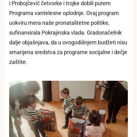
i Probojčević četvorke i trojke dobili putem
Programa vantelesne oplodnje. Ovaj program
uokviru mera naše pronatalitetne politike,
sufinansirala Pokrajinska vlada. Gradonačelnik
dalje objašnjava, da u ovogodišnjem budžeti nisu
smanjena sredstva za programe socijalne i dečje
zaštite.