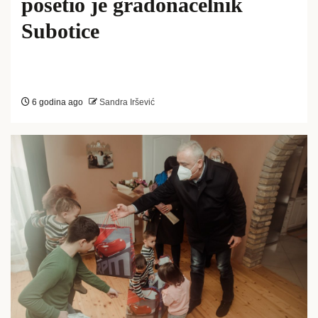
posetio je gradonačelnik
Subotice
6 godina ago
Sandra Iršević