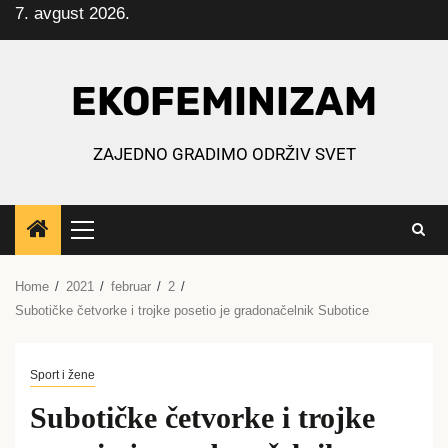
7. avgust 2026.
Skip
to
content
EKOFEMINIZAM
ZAJEDNO GRADIMO ODRŽIV SVET
Primary
Menu
Home
2021
februar
2
Subotičke četvorke i trojke posetio je gradonačelnik Subotice
Sport i žene
Subotičke četvorke i trojke