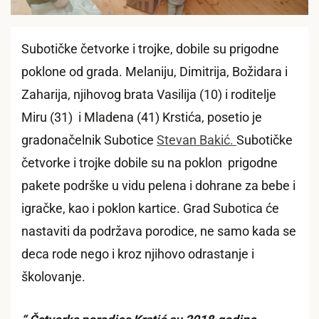
Subotičke četvorke i trojke, dobile su prigodne
poklone od grada. Melaniju, Dimitrija, Božidara i
Zaharija, njihovog brata Vasilija (10) i roditelje
Miru (31) i Mladena (41) Krstića, posetio je
gradonačelnik Subotice
Stevan Bakić.
Subotičke
četvorke i trojke dobile su na poklon prigodne
pakete podrške u vidu pelena i dohrane za bebe i
igračke, kao i poklon kartice. Grad Subotica će
nastaviti da podržava porodice, ne samo kada se
deca rode nego i kroz njihovo odrastanje i
školovanje.