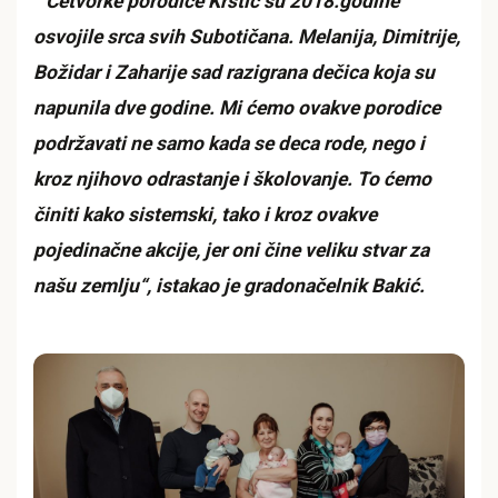
“ Četvorke porodice Krstić su 2018.godine
osvojile srca svih Subotičana. Melanija, Dimitrije,
Božidar i Zaharije sad razigrana dečica koja su
napunila dve godine. Mi ćemo ovakve porodice
podržavati ne samo kada se deca rode, nego i
kroz njihovo odrastanje i školovanje. To ćemo
činiti kako sistemski, tako i kroz ovakve
pojedinačne akcije, jer oni čine veliku stvar za
našu zemlju“, istakao je gradonačelnik Bakić.