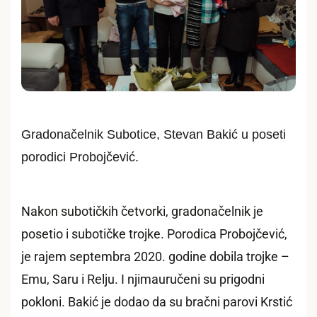
Gradonačelnik Subotice, Stevan Bakić u poseti
porodici Probojčević.
Nakon subotičkih četvorki, gradonačelnik je
posetio i subotičke trojke. Porodica Probojčević,
je rajem septembra 2020. godine dobila trojke –
Emu, Saru i Relju. I njimauručeni su prigodni
pokloni. Bakić je dodao da su bračni parovi Krstić