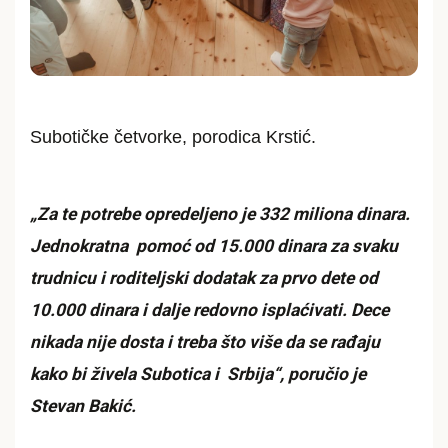
Subotičke četvorke, porodica Krstić.
„Za te potrebe opredeljeno je 332 miliona dinara.
Jednokratna pomoć od 15.000 dinara za svaku
trudnicu i roditeljski dodatak za prvo dete od
10.000 dinara i dalje redovno isplaćivati. Dece
nikada nije dosta i treba što više da se rađaju
kako bi živela Subotica i Srbija“, poručio je
Stevan Bakić.