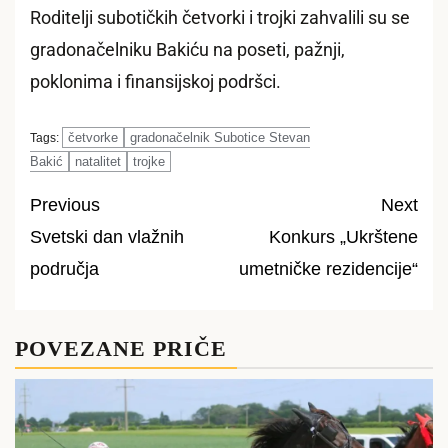
Roditelji subotičkih četvorki i trojki zahvalili su se
gradonačelniku Bakiću na poseti, pažnji,
poklonima i finansijskoj podršci.
četvorke
gradonačelnik Subotice Stevan
Tags:
Bakić
natalitet
trojke
Previous
Next
Svetski dan vlažnih
Konkurs „Ukrštene
Post
područja
umetničke rezidencije“
navigation
POVEZANE PRIČE