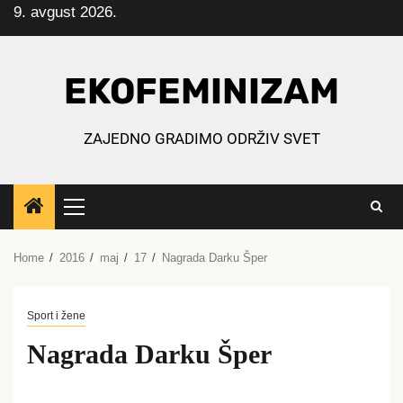
9. avgust 2026.
Skip
to
content
EKOFEMINIZAM
ZAJEDNO GRADIMO ODRŽIV SVET
Primary
Menu
Home
2016
maj
17
Nagrada Darku Šper
Sport i žene
Nagrada Darku Šper