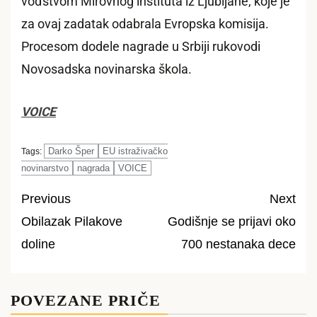
vođstvom Mirovnog instituta iz Ljubljane, koje je
za ovaj zadatak odabrala Evropska komisija.
Procesom dodele nagrade u Srbiji rukovodi
Novosadska novinarska škola.
VOICE
Darko Šper
EU istraživačko
Tags:
novinarstvo
nagrada
VOICE
Previous
Next
Obilazak Pilakove
Godišnje se prijavi oko
Post
doline
700 nestanaka dece
navigation
POVEZANE PRIČE