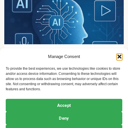
Sport i žene
Manage Consent
Veštačka inteligencija i mediji: od izazova do nove
stvarnosti
To provide the best experiences, we use technologies like cookies to store
and/or access device information. Consenting to these technologies will
10 meseci ago
Sandra Iršević
allow us to process data such as browsing behavior or unique IDs on this
site. Not consenting or withdrawing consent, may adversely affect certain
features and functions.
Ekofeminizam
Ekologija i održivost
Kultura i umetnost
Accept
Projekti i Društvo
Deny