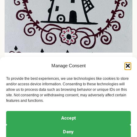
Arhitektura i dizajn
Manage Consent
Svetski dan secesije: Subotica brani svoje arhitektonsko
nasleđe
To provide the best experiences, we use technologies like cookies to store
and/or access device information. Consenting to these technologies will
1 godina ago
Sandra Iršević
allow us to process data such as browsing behavior or unique IDs on this
site. Not consenting or withdrawing consent, may adversely affect certain
features and functions.
Ekofeminizam
Ekologija i održivost
Kultura i umetnost
Accept
Projekti i Društvo
Deny