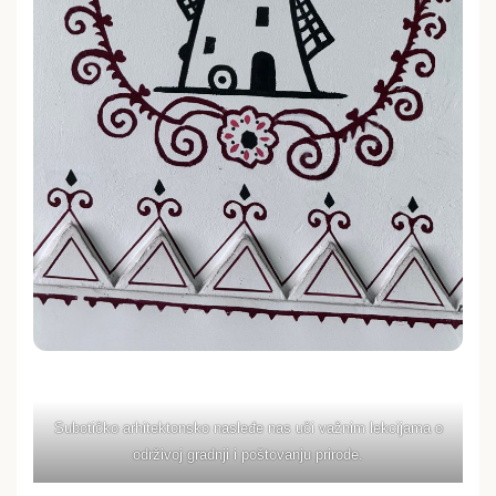
Subotičko arhitektonsko nasleđe nas uči važnim lekcijama o
održivoj gradnji i poštovanju prirode.