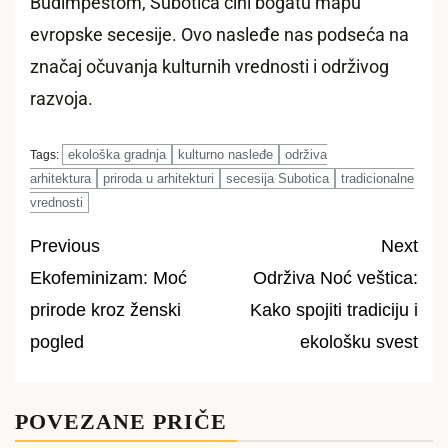
Budimpeštom, Subotica čini bogatu mapu
evropske secesije. Ovo nasleđe nas podseća na
značaj očuvanja kulturnih vrednosti i održivog
razvoja.
ekološka gradnja
kulturno nasleđe
održiva
Tags:
arhitektura
priroda u arhitekturi
secesija Subotica
tradicionalne
vrednosti
Previous
Next
Ekofeminizam: Moć
Održiva Noć veštica:
Post
prirode kroz ženski
Kako spojiti tradiciju i
navigation
pogled
ekološku svest
POVEZANE PRIČE