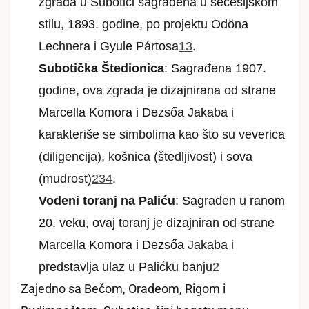
zgrada u Subotici sagrađena u secesijskom
stilu, 1893. godine, po projektu Ödöna
Lechnera i Gyule Pártosa
1
3
.
Subotička Štedionica
: Sagrađena 1907.
godine, ova zgrada je dizajnirana od strane
Marcella Komora i Dezsőa Jakaba i
karakteriše se simbolima kao što su veverica
(diligencija), košnica (štedljivost) i sova
(mudrost)
2
3
4
.
Vodeni toranj na Paliću
: Sagrađen u ranom
20. veku, ovaj toranj je dizajniran od strane
Marcella Komora i Dezsőa Jakaba i
predstavlja ulaz u Palićku banju
2
Zajedno sa Bečom, Oradeom, Rigom i