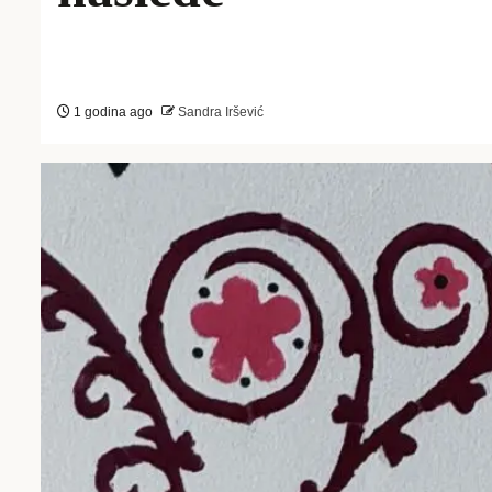
1 godina ago
Sandra Iršević