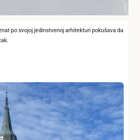
znat po svojoj jedinstvеnoj arhitekturi pokušava da
tak.