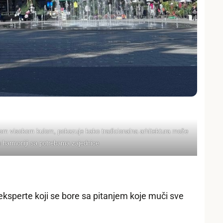
m visokom kulom, pokazuje kako tradicionalna arhitektura može
 u harmoniji sa potrebama zajednice
 eksperte koji se bore sa pitanjem koje muči sve