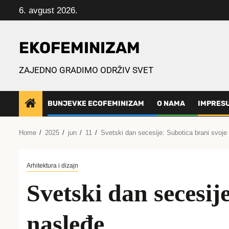
Skip
6. avgust 2026.
to
content
EKOFEMINIZAM
ZAJEDNO GRADIMO ODRŽIV SVET
BUNJEVKE ECOFEMINIZAM
O NAMA
IMPRES
Home
2025
jun
11
Svetski dan secesije: Subotica brani svoje
Arhitektura i dizajn
Svetski dan secesij
nasleđe