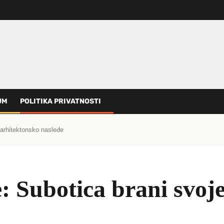
UM
POLITIKA PRIVATNOSTI
 arhitektonsko nasleđe
e: Subotica brani svoj