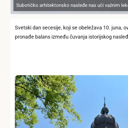
Subotičko arhitektonsko nasleđe nas uči važnim lekc
Svetski dan secesije, koji se obeležava 10. juna, 
pronađe balans između čuvanja istorijskog nasleđa