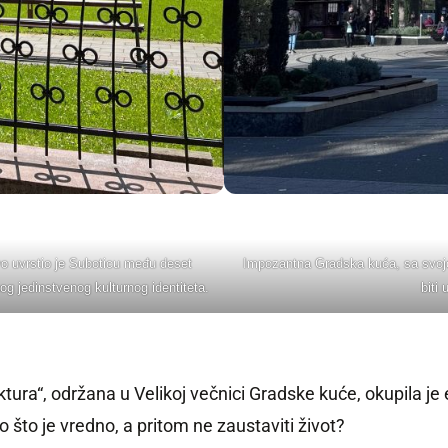
vo uvrstio je Suboticu među deset
Impozantna Gradska kuća, sa svojo
og jedinstvenog kulturnog identiteta.
biti
tura“, održana u Velikoj večnici Gradske kuće, okupila je
to je vredno, a pritom ne zaustaviti život?