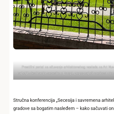
Prestižni portal za očuvanje arhitektonskog nasleđa za Art Nu
najboljih destinacija secesije u Evropi, prepoznajući vrednost njen
Stručna konferencija „Secesija i savremena arhitek
gradove sa bogatim nasleđem – kako sačuvati ono š