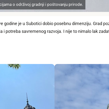
ijama o održivoj gradnji i poštovanju prirode.
ove godine je u Subotici dobio posebnu dimenziju. Grad po
 i potreba savremenog razvoja. I nije to nimalo lak zada