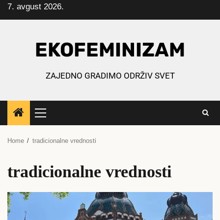
7. avgust 2026.
Skip
to
content
EKOFEMINIZAM
ZAJEDNO GRADIMO ODRŽIV SVET
Primary
Menu
Home
tradicionalne vrednosti
tradicionalne vrednosti