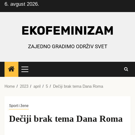
6. avgust 2026.
Skip
to
content
EKOFEMINIZAM
ZAJEDNO GRADIMO ODRŽIV SVET
Primary
Menu
Home
2023
april
5
Dečiji brak tema Dana Roma
Sport i žene
Dečiji brak tema Dana Roma