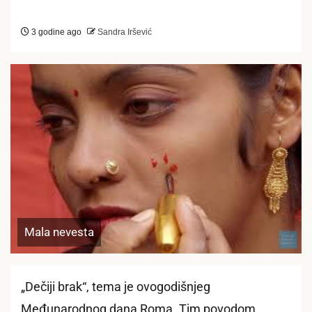
3 godine ago
Sandra Iršević
Mala nevesta
„Dečiji brak“, tema je ovogodišnjeg
Međunarodnog dana Roma. Tim povodom,