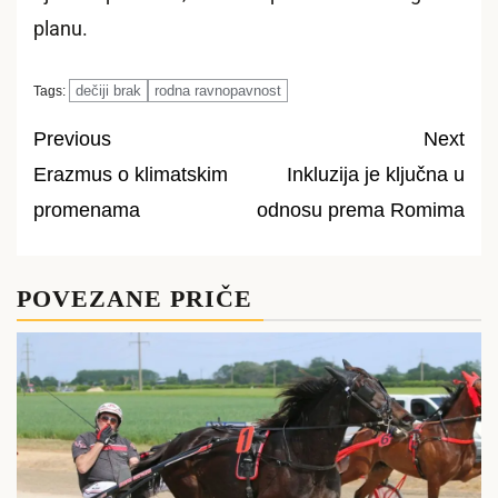
planu.
dečiji brak
rodna ravnopavnost
Tags:
Previous
Next
Erazmus o klimatskim
Inkluzija je ključna u
Post
promenama
odnosu prema Romima
navigation
POVEZANE PRIČE