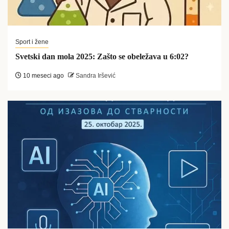
Sport i žene
Svetski dan mola 2025: Zašto se obeležava u 6:02?
10 meseci ago
Sandra Iršević