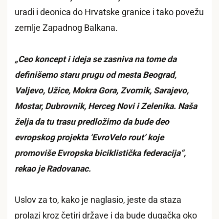
uradi i deonica do Hrvatske granice i tako povežu
zemlje Zapadnog Balkana.
„Ceo koncept i ideja se zasniva na tome da
definišemo staru prugu od mesta Beograd,
Valjevo, Užice, Mokra Gora, Zvornik, Sarajevo,
Mostar, Dubrovnik, Herceg Novi i Zelenika. Naša
želja da tu trasu predložimo da bude deo
evropskog projekta ‘EvroVelo rout’ koje
promoviše Evropska biciklistička federacija“,
rekao je Radovanac.
Uslov za to, kako je naglasio, jeste da staza
prolazi kroz četiri države i da bude dugačka oko