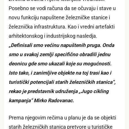
Posebno se vodi računa da se očuvaju i stave u
novu funkciju napuštene železničke stanice i
železnička infrastruktura. Kao i vredni artefakti
arhitektonskog i industrijskog nasledja.
„Definisali smo većinu napuštenih pruga. Onda
smo u svakoj zemlji specifično obradili jednu
deonicu gde smo ukazali koje su mogućnosti.
Isto tako, i zanimljive objekte na toj trasi kao i
turistički potencijali starih železničkih stanica“,
rekao je predstavnik udruženja „Jugo cikling
kampanja“ Mirko Radovanac.
Prema njegovim rečima u planu je da se objekti
starih železničkih stanica pretvore u turističke