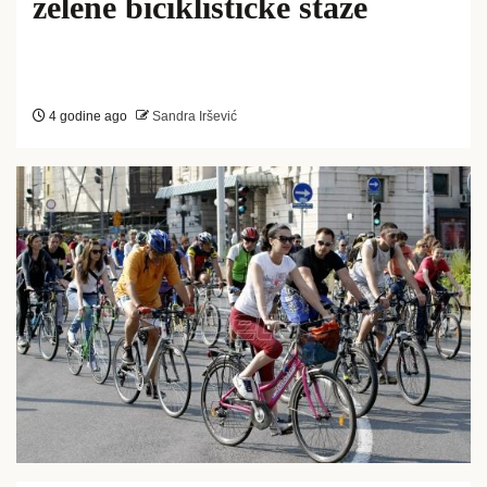
zelene biciklističke staze
4 godine ago
Sandra Iršević