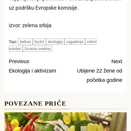
uz podršku Evropske komisije.
izvor: zelena srbija
balkan
bicikli
ekologija
zagađenje
zeleni
Tags:
koridori
životna sredina
Previous
Next
Ekologija i aktivizam
Ubijene 22 žene od
Post
početka godine
navigation
POVEZANE PRIČE