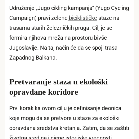
Udruženje „Jugo cikling kampanja“ (Yugo Cycling
Campaign) pravi zelene
biciklističke
staze na
trasama starih železničkih pruga. Cilj je se
formira njihova mreža na prostoru bivše
Jugoslavije. Na taj način će da se spoji trasa
Zapadnog Balkana.
Pretvaranje staza u ekološki
opravdane koridore
Prvi korak ka ovom cilju je definisanje deonica
koje mogu da se pretvore u staze za ekološki
opravdana sredstva kretanja. Zatim, da se zaštiti
životna sredina i njene istorijske vrednosti.