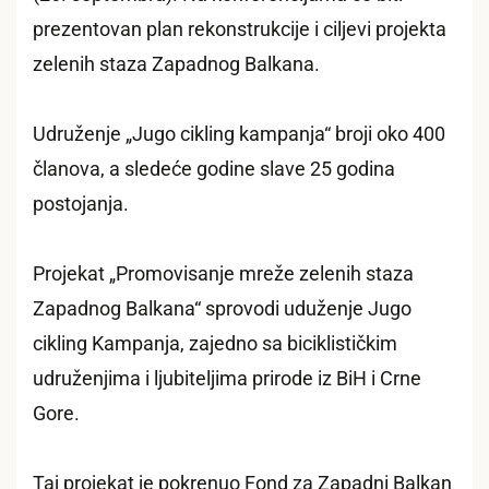
prezentovan plan rekonstrukcije i ciljevi projekta
zelenih staza Zapadnog Balkana.
Udruženje „Jugo cikling kampanja“ broji oko 400
članova, a sledeće godine slave 25 godina
postojanja.
Projekat „Promovisanje mreže zelenih staza
Zapadnog Balkana“ sprovodi uduženje Jugo
cikling Kampanja, zajedno sa biciklističkim
udruženjima i ljubiteljima prirode iz BiH i Crne
Gore.
Taj projekat je pokrenuo Fond za Zapadni Balkan