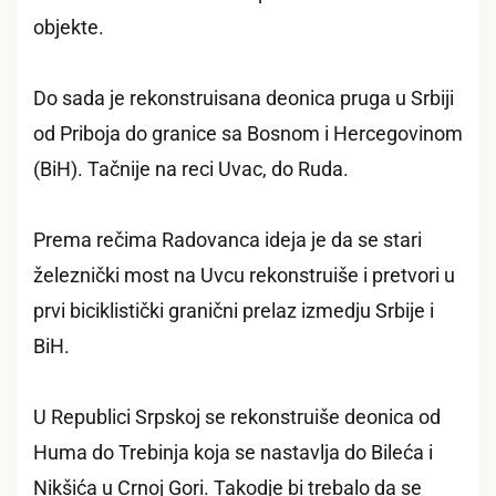
objekte.
Do sada je rekonstruisana deonica pruga u Srbiji
od Priboja do granice sa Bosnom i Hercegovinom
(BiH). Tačnije na reci Uvac, do Ruda.
Prema rečima Radovanca ideja je da se stari
železnički most na Uvcu rekonstruiše i pretvori u
prvi biciklistički granični prelaz izmedju Srbije i
BiH.
U Republici Srpskoj se rekonstruiše deonica od
Huma do Trebinja koja se nastavlja do Bileća i
Nikšića u Crnoj Gori. Takodje bi trebalo da se