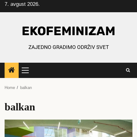
7. avgust 2026.
Skip
to
content
EKOFEMINIZAM
ZAJEDNO GRADIMO ODRŽIV SVET
Primary
Menu
Home
balkan
balkan