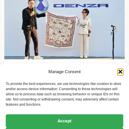
Zelene inicijative
Manage Consent
FLASH Charging: Šta znači punjenje baterije od 9
minuta?
To provide the best experiences, we use technologies like cookies to store
and/or access device information. Consenting to these technologies will
2 meseca ago
Sandra Iršević
allow us to process data such as browsing behavior or unique IDs on this
site. Not consenting or withdrawing consent, may adversely affect certain
features and functions.
Ekofeminizam
Ekologija i održivost
Kultura i umetnost
Accept