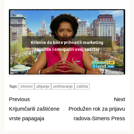
Kliknite da biste prihvatili marketing
kolačiće i omogućili ovaj sadržaj
slonovi
ubijanje
uništavanje
zaštita
Tags:
Previous
Next
Krijumčarili zaštićene
Produžen rok za prijavu
Post
vrste papagaja
radova-Simens Press
navigation