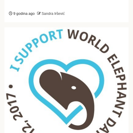
9 godina ago
Sandra Iršević