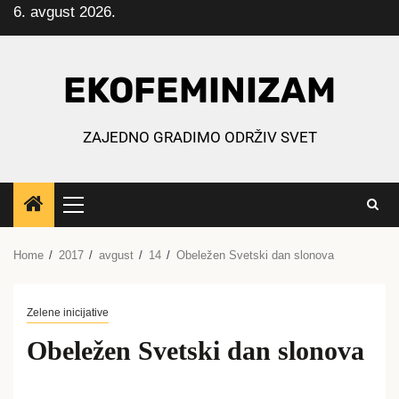
6. avgust 2026.
Skip
to
content
EKOFEMINIZAM
ZAJEDNO GRADIMO ODRŽIV SVET
Primary
Menu
Home
2017
avgust
14
Obeležen Svetski dan slonova
Zelene inicijative
Obeležen Svetski dan slonova