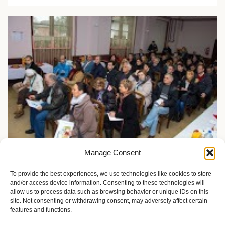
Manage Consent
Društvo i slobode
Žene sa invaliditetom: Istina koja razbija sve predrasude
To provide the best experiences, we use technologies like cookies to store
and/or access device information. Consenting to these technologies will
8 meseci ago
Sandra Iršević
allow us to process data such as browsing behavior or unique IDs on this
site. Not consenting or withdrawing consent, may adversely affect certain
features and functions.