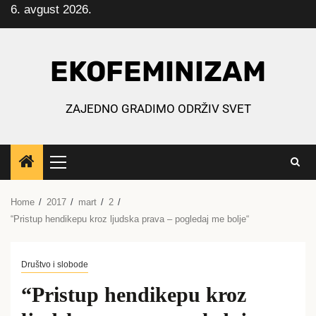
6. avgust 2026.
Skip
to
content
EKOFEMINIZAM
ZAJEDNO GRADIMO ODRŽIV SVET
Primary
Menu
Home
2017
mart
2
“Pristup hendikepu kroz ljudska prava – pogledaj me bolje“
Društvo i slobode
“Pristup hendikepu kroz