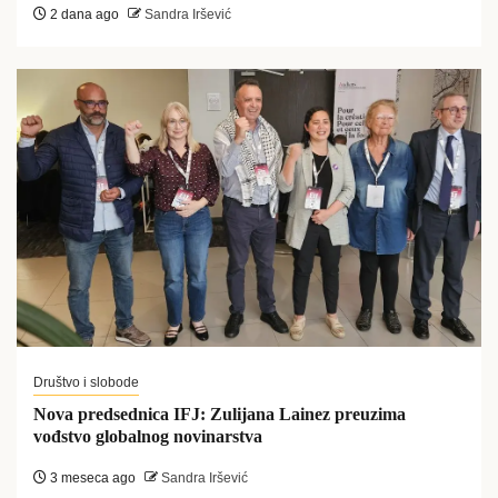
2 dana ago
Sandra Iršević
Društvo i slobode
Nova predsednica IFJ: Zulijana Lainez preuzima
vođstvo globalnog novinarstva
3 meseca ago
Sandra Iršević