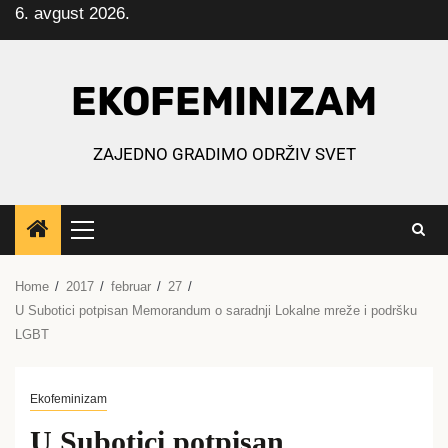
6. avgust 2026.
Skip
to
content
EKOFEMINIZAM
ZAJEDNO GRADIMO ODRŽIV SVET
Primary
Menu
Home
2017
februar
27
U Subotici potpisan Memorandum o saradnji Lokalne mreže i podršku
LGBT
Ekofeminizam
U Subotici potpisan