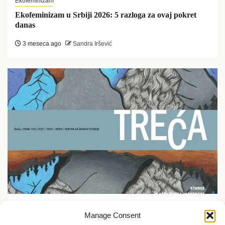
Ekofeminizam
Ekofeminizam u Srbiji 2026: 5 razloga za ovaj pokret
danas
3 meseca ago
Sandra Iršević
Ekofeminizam
Manage Consent
Promocija časopisa Treća u Etnografskom muzeju u