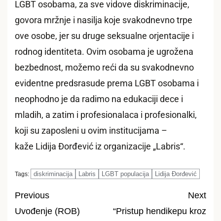
LGBT osobama, za sve vidove diskriminacije,
govora mržnje i nasilja koje svakodnevno trpe
ove osobe, jer su druge seksualne orjentacije i
rodnog identiteta. Ovim osobama je ugrožena
bezbednost, možemo reći da su svakodnevno
evidentne predsrasude prema LGBT osobama i
neophodno je da radimo na edukaciji dece i
mladih, a zatim i profesionalaca i profesionalki,
koji su zaposleni u ovim institucijama –
kaže Lidija Đorđević iz organizacije „Labris“.
diskriminacija
Labris
LGBT populacija
Lidija Đorđević
Tags:
Previous
Next
Uvođenje (ROB)
“Pristup hendikepu kroz
Post