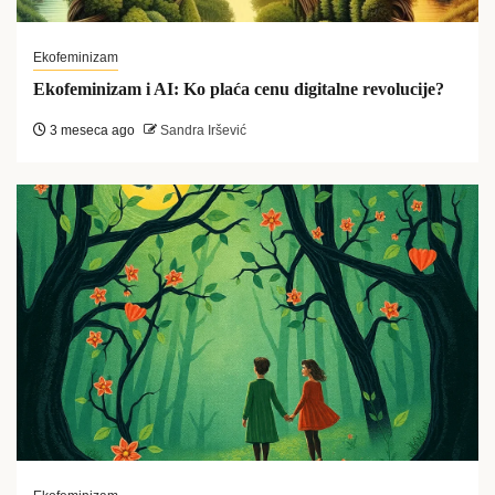
Ekofeminizam
Ekofeminizam i AI: Ko plaća cenu digitalne revolucije?
3 meseca ago
Sandra Iršević