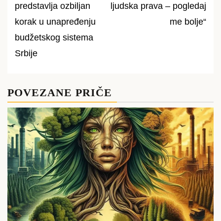
predstavlјa ozbilјan
ljudska prava – pogledaj
navigation
korak u unapređenju
me bolje“
budžetskog sistema
Srbije
POVEZANE PRIČE