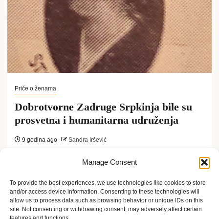
Priče o ženama
Dobrotvorne Zadruge Srpkinja bile su
prosvetna i humanitarna udruženja
9 godina ago
Sandra Iršević
Feminističko nasljeđe u Vojvodini zasniva se na
Manage Consent
individualnom radu i zalaganju borkinja za ženska
To provide the best experiences, we use technologies like cookies to store
and/or access device information. Consenting to these technologies will
prava, gde pored obrazovanja žene su...
allow us to process data such as browsing behavior or unique IDs on this
site. Not consenting or withdrawing consent, may adversely affect certain
features and functions.