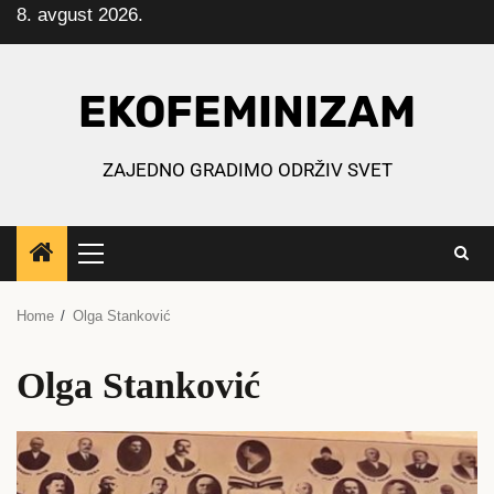
8. avgust 2026.
Skip
to
content
EKOFEMINIZAM
ZAJEDNO GRADIMO ODRŽIV SVET
Primary
Menu
Home
Olga Stanković
Olga Stanković