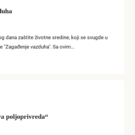
duha
 dana zaštite životne sredine, koji se svugde u
je "Zagađenje vazduha". Sa ovim...
va poljoprivreda“