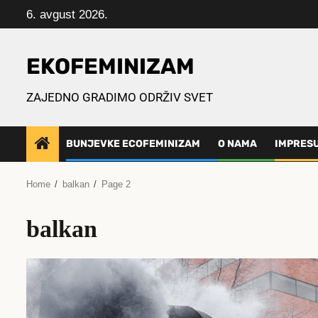
Skip
6. avgust 2026.
to
content
EKOFEMINIZAM
ZAJEDNO GRADIMO ODRŽIV SVET
BUNJEVKE ECOFEMINIZAM
O NAMA
IMPRES
Home
balkan
Page 2
balkan