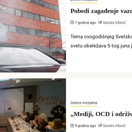
Pobedi zagađenje vaz
7 godina ago
Sandra Iršević
Tema ovogodišnjeg Svetskog
svetu obeležava 5-tog juna 
Zelene inicijative
„Mediji, OCD i održi
9 godina ago
Sandra Iršević