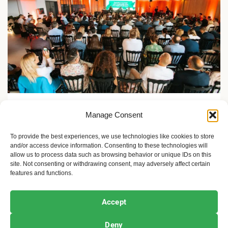
Zelene inicijative
Manage Consent
Dan zelene nabavke: 150 kompanija menja lance
vrednosti
To provide the best experiences, we use technologies like cookies to store
and/or access device information. Consenting to these technologies will
2 meseca ago
Sandra Iršević
allow us to process data such as browsing behavior or unique IDs on this
site. Not consenting or withdrawing consent, may adversely affect certain
features and functions.
Ekofeminizam
Ekologija i održivost
Kultura i umetnost
Accept
Projekti i Društvo
Deny