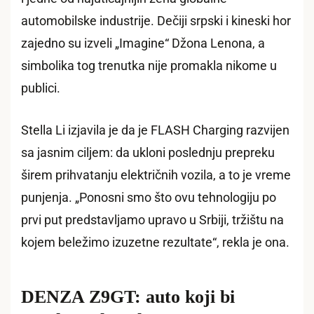
automobilske industrije. Dečiji srpski i kineski hor
zajedno su izveli „Imagine“ Džona Lenona, a
simbolika tog trenutka nije promakla nikome u
publici.
Stella Li izjavila je da je FLASH Charging razvijen
sa jasnim ciljem: da ukloni poslednju prepreku
širem prihvatanju električnih vozila, a to je vreme
punjenja. „Ponosni smo što ovu tehnologiju po
prvi put predstavljamo upravo u Srbiji, tržištu na
kojem beležimo izuzetne rezultate“, rekla je ona.
DENZA Z9GT: auto koji bi