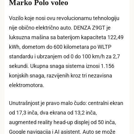
Marko Polo voleo
Vozilo koje nosi ovu revolucionarnu tehnologiju
nije obično električno auto. DENZA Z9GT je
luksuzna mašina sa baterijom kapaciteta 122,49
kWh, dometom do 600 kilometara po WLTP
standardu i ubrzanjem od 0 do 100 km/h za 2,7
sekundi. Ukupna snaga sistema iznosi 1.156
konjskih snaga, razvijenih kroz tri nezavisna
elektromotora.
Unutrašnjost je pravo malo čudo: centralni ekran
od 17,3 inča, dva ekrana od 13,2 inča,
augmented reality head-up displej od 50 inča,
Google navigacija i AI asistent. Auto se može