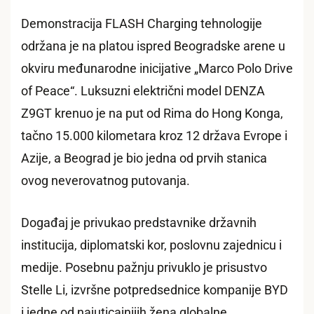
Demonstracija FLASH Charging tehnologije
održana je na platou ispred Beogradske arene u
okviru međunarodne inicijative „Marco Polo Drive
of Peace“. Luksuzni električni model DENZA
Z9GT krenuo je na put od Rima do Hong Konga,
tačno 15.000 kilometara kroz 12 država Evrope i
Azije, a Beograd je bio jedna od prvih stanica
ovog neverovatnog putovanja.
Događaj je privukao predstavnike državnih
institucija, diplomatski kor, poslovnu zajednicu i
medije. Posebnu pažnju privuklo je prisustvo
Stelle Li, izvršne potpredsednice kompanije BYD
i jedne od najuticajnijih žena globalne