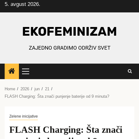
5. avgust 2026.
Skip
to
content
EKOFEMINIZAM
ZAJEDNO GRADIMO ODRŽIV SVET
Primary
Menu
Home
2026
jun
21
FLASH Charging: Šta znači punjenje baterije od 9 minuta?
Zelene inicijative
FLASH Charging: Šta znači