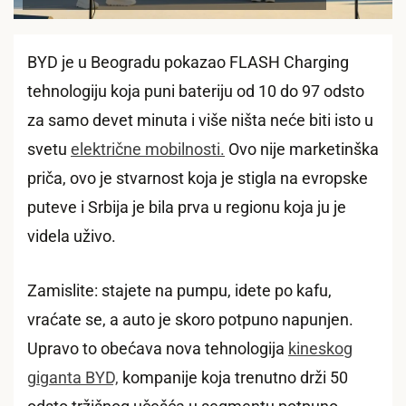
BYD je u Beogradu pokazao FLASH Charging
tehnologiju koja puni bateriju od 10 do 97 odsto
za samo devet minuta i više ništa neće biti isto u
svetu
električne mobilnosti.
Ovo nije marketinška
priča, ovo je stvarnost koja je stigla na evropske
puteve i Srbija je bila prva u regionu koja ju je
videla uživo.
Zamislite: stajete na pumpu, idete po kafu,
vraćate se, a auto je skoro potpuno napunjen.
Upravo to obećava nova tehnologija
kineskog
giganta BYD,
kompanije koja trenutno drži 50