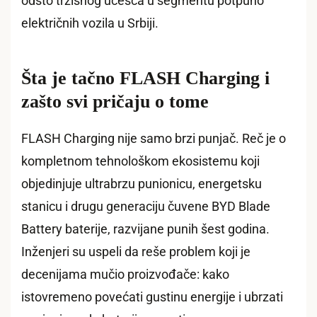
odsto tržišnog učešća u segmentu potpuno
električnih vozila u Srbiji.
Šta je tačno FLASH Charging i
zašto svi pričaju o tome
FLASH Charging nije samo brzi punjač. Reč je o
kompletnom tehnološkom ekosistemu koji
objedinjuje ultrabrzu punionicu, energetsku
stanicu i drugu generaciju čuvene BYD Blade
Battery baterije, razvijane punih šest godina.
Inženjeri su uspeli da reše problem koji je
decenijama mučio proizvođače: kako
istovremeno povećati gustinu energije i ubrzati