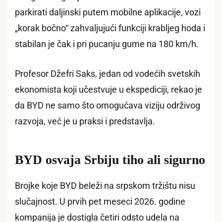
parkirati daljinski putem mobilne aplikacije, vozi
„korak bočno“ zahvaljujući funkciji krabljeg hoda i
stabilan je čak i pri pucanju gume na 180 km/h.
Profesor Džefri Saks, jedan od vodećih svetskih
ekonomista koji učestvuje u ekspediciji, rekao je
da BYD ne samo što omogućava viziju održivog
razvoja, već je u praksi i predstavlja.
BYD osvaja Srbiju tiho ali sigurno
Brojke koje BYD beleži na srpskom tržištu nisu
slučajnost. U prvih pet meseci 2026. godine
kompanija je dostigla četiri odsto udela na