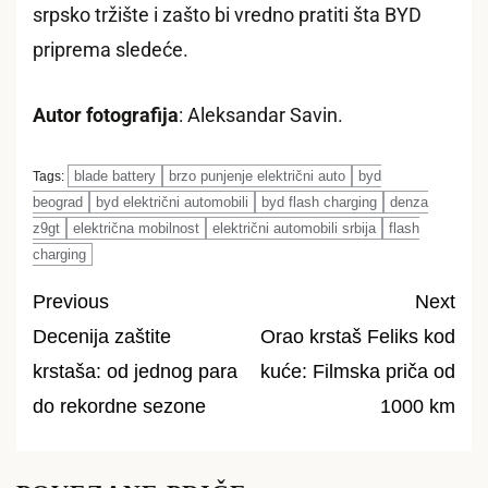
srpsko tržište i zašto bi vredno pratiti šta BYD
priprema sledeće.
Autor fotografija
: Aleksandar Savin.
blade battery
brzo punjenje električni auto
byd
Tags:
beograd
byd električni automobili
byd flash charging
denza
z9gt
električna mobilnost
električni automobili srbija
flash
charging
Previous
Next
Decenija zaštite
Orao krstaš Feliks kod
Post
krstaša: od jednog para
kuće: Filmska priča od
navigation
do rekordne sezone
1000 km