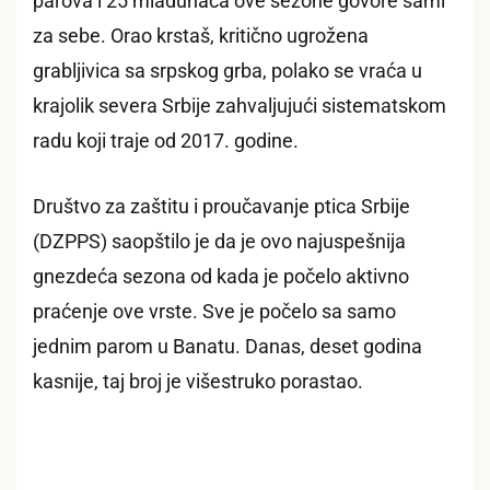
parova i 25 mladunaca ove sezone govore sami
za sebe. Orao krstaš, kritično ugrožena
grabljivica sa srpskog grba, polako se vraća u
krajolik severa Srbije zahvaljujući sistematskom
radu koji traje od 2017. godine.
Društvo za zaštitu i proučavanje ptica Srbije
(DZPPS) saopštilo je da je ovo najuspešnija
gnezdeća sezona od kada je počelo aktivno
praćenje ove vrste. Sve je počelo sa samo
jednim parom u Banatu. Danas, deset godina
kasnije, taj broj je višestruko porastao.