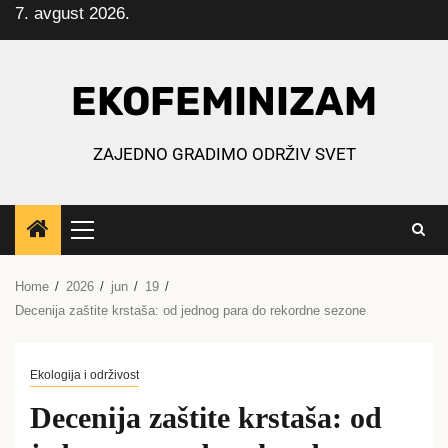
7. avgust 2026.
Skip
to
content
EKOFEMINIZAM
ZAJEDNO GRADIMO ODRŽIV SVET
Primary
Menu
Home
2026
jun
19
Decenija zaštite krstaša: od jednog para do rekordne sezone
Ekologija i održivost
Decenija zaštite krstaša: od