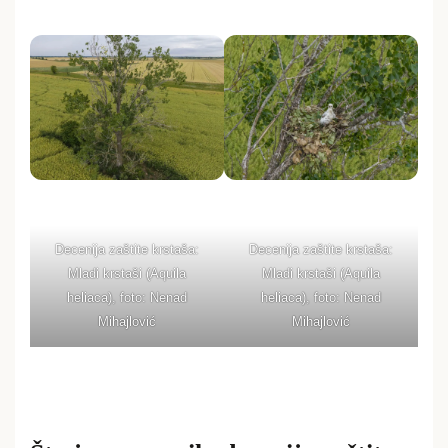
Decenija zaštite krstaša:
Decenija zaštite krstaša:
Mladi krstaši (Aquila
Mladi krstaši (Aquila
heliaca), foto: Nenad
heliaca), foto: Nenad
Mihajlović
Mihajlović