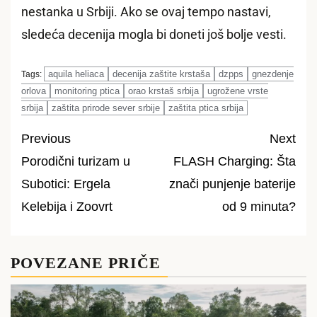
nestanka u Srbiji. Ako se ovaj tempo nastavi,
sledeća decenija mogla bi doneti još bolje vesti.
aquila heliaca
decenija zaštite krstaša
dzpps
gnezdenje
Tags:
orlova
monitoring ptica
orao krstaš srbija
ugrožene vrste
srbija
zaštita prirode sever srbije
zaštita ptica srbija
Previous
Next
Porodični turizam u
FLASH Charging: Šta
Post
Subotici: Ergela
znači punjenje baterije
navigation
Kelebija i Zoovrt
od 9 minuta?
POVEZANE PRIČE