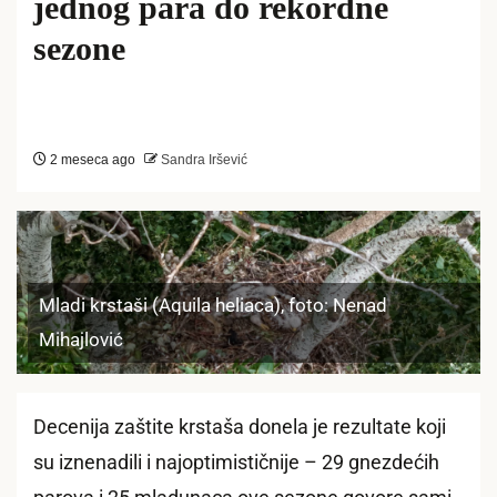
jednog para do rekordne
sezone
2 meseca ago
Sandra Iršević
Mladi krstaši (Aquila heliaca), foto: Nenad
Mihajlović
Decenija zaštite krstaša donela je rezultate koji
su iznenadili i najoptimističnije – 29 gnezdećih