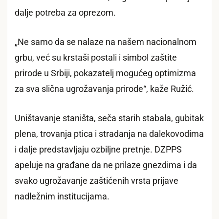
dalje potreba za oprezom.
„Ne samo da se nalaze na našem nacionalnom
grbu, već su krstaši postali i simbol zaštite
prirode u Srbiji, pokazatelj mogućeg optimizma
za sva slična ugrožavanja prirode“, kaže Ružić.
Uništavanje staništa, seča starih stabala, gubitak
plena, trovanja ptica i stradanja na dalekovodima
i dalje predstavljaju ozbiljne pretnje. DZPPS
apeluje na građane da ne prilaze gnezdima i da
svako ugrožavanje zaštićenih vrsta prijave
nadležnim institucijama.