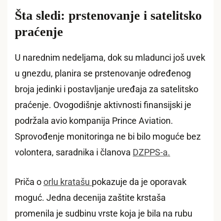
Šta sledi: prstenovanje i satelitsko
praćenje
U narednim nedeljama, dok su mladunci još uvek
u gnezdu, planira se prstenovanje određenog
broja jedinki i postavljanje uređaja za satelitsko
praćenje. Ovogodišnje aktivnosti finansijski je
podržala avio kompanija Prince Aviation.
Sprovođenje monitoringa ne bi bilo moguće bez
volontera, saradnika i članova
DZPPS-a.
Priča o
orlu kratašu
pokazuje da je oporavak
moguć. Jedna decenija zaštite krstaša
promenila je sudbinu vrste koja je bila na rubu