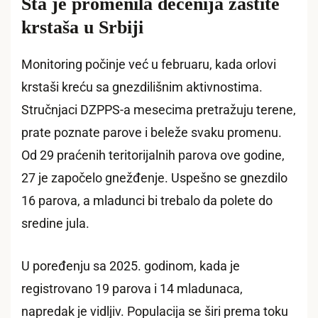
Šta je promenila decenija zaštite
krstaša u Srbiji
Monitoring počinje već u februaru, kada orlovi
krstaši kreću sa gnezdilišnim aktivnostima.
Stručnjaci DZPPS-a mesecima pretražuju terene,
prate poznate parove i beleže svaku promenu.
Od 29 praćenih teritorijalnih parova ove godine,
27 je započelo gnežđenje. Uspešno se gnezdilo
16 parova, a mladunci bi trebalo da polete do
sredine jula.
U poređenju sa 2025. godinom, kada je
registrovano 19 parova i 14 mladunaca,
napredak je vidljiv. Populacija se širi prema toku