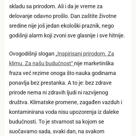
skladu sa prirodom. Ali i da je vreme za
delovanje odavno prošlo. Dan zaštite životne
sredine nije još jedan ekološki praznik, nego
godišnji alarm koji zvoni sve glasnije i sve hitnije.
Ovogodišnji slogan
„Inspirisani prirodom. Za
klimu. Za našu budućnost“
nije marketinška
fraza već rezime onoga što nauka godinama
ponavlja bez prestanka. A to je: bez zdrave
prirode nema ni zdravih ljudi ni razvijenog
društva. Klimatske promene, zagađen vazduh i
kontaminirana voda nisu upozorenja iz daleke
budućnosti. To je stvarnost sa kojom se
suočavamo sada, svaki dan, na svakom