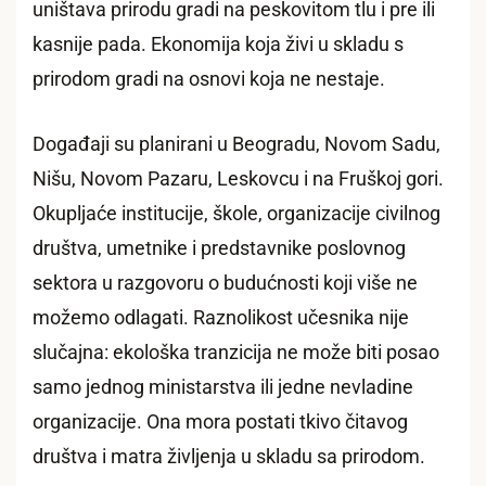
uništava prirodu gradi na peskovitom tlu i pre ili
kasnije pada. Ekonomija koja živi u skladu s
prirodom gradi na osnovi koja ne nestaje.
Događaji su planirani u Beogradu, Novom Sadu,
Nišu, Novom Pazaru, Leskovcu i na Fruškoj gori.
Okupljaće institucije, škole, organizacije civilnog
društva, umetnike i predstavnike poslovnog
sektora u razgovoru o budućnosti koji više ne
možemo odlagati. Raznolikost učesnika nije
slučajna: ekološka tranzicija ne može biti posao
samo jednog ministarstva ili jedne nevladine
organizacije. Ona mora postati tkivo čitavog
društva i matra življenja u skladu sa prirodom.