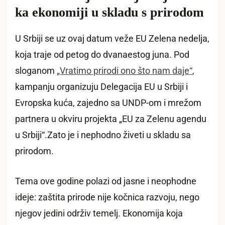
ka ekonomiji u skladu s prirodom
U Srbiji se uz ovaj datum veže EU Zelena nedelja,
koja traje od petog do dvanaestog juna. Pod
sloganom
„Vratimo prirodi ono što nam daje“
,
kampanju organizuju Delegacija EU u Srbiji i
Evropska kuća, zajedno sa UNDP-om i mrežom
partnera u okviru projekta „EU za Zelenu agendu
u Srbiji“.Zato je i nephodno živeti u skladu sa
prirodom.
Tema ove godine polazi od jasne i neophodne
ideje: zaštita prirode nije kočnica razvoju, nego
njegov jedini održiv temelj. Ekonomija koja