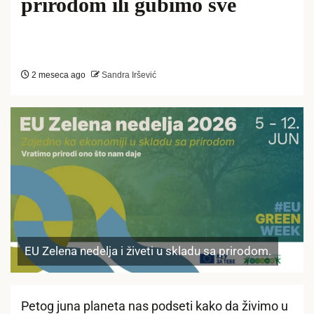
prirodom ili gubimo sve
2 meseca ago
Sandra Iršević
EU Zelena nedelja i živeti u skladu sa prirodom.
Petog juna planeta nas podseti kako da živimo u