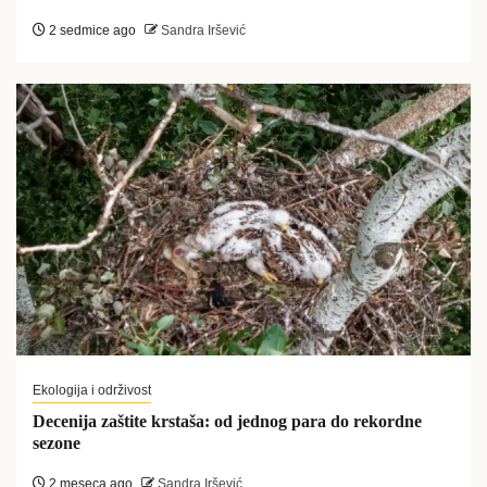
2 sedmice ago
Sandra Iršević
Ekologija i održivost
Decenija zaštite krstaša: od jednog para do rekordne
sezone
2 meseca ago
Sandra Iršević