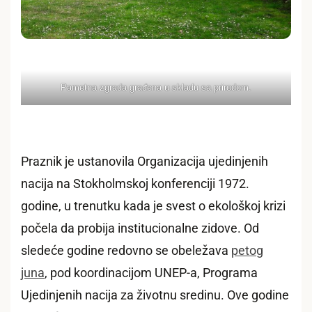
Pametna zgrada građena u skladu sa prirodom.
Praznik je ustanovila Organizacija ujedinjenih
nacija na Stokholmskoj konferenciji 1972.
godine, u trenutku kada je svest o ekološkoj krizi
počela da probija institucionalne zidove. Od
sledeće godine redovno se obeležava
petog
juna
, pod koordinacijom UNEP-a, Programa
Ujedinjenih nacija za životnu sredinu. Ove godine