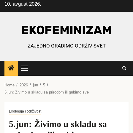
10. avgust 2026.
Skip
to
content
EKOFEMINIZAM
ZAJEDNO GRADIMO ODRŽIV SVET
Primary
Menu
Home
2026
jun
5
5.jun: Živimo u skladu sa prirodom ili gubimo sve
Ekologija i održivost
5.jun: Živimo u skladu sa