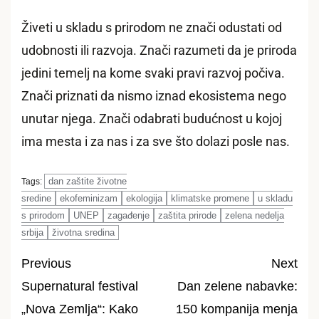
Živeti u skladu s prirodom ne znači odustati od
udobnosti ili razvoja. Znači razumeti da je priroda
jedini temelj na kome svaki pravi razvoj počiva.
Znači priznati da nismo iznad ekosistema nego
unutar njega. Znači odabrati budućnost u kojoj
ima mesta i za nas i za sve što dolazi posle nas.
dan zaštite životne
Tags:
sredine
ekofeminizam
ekologija
klimatske promene
u skladu
s prirodom
UNEP
zagađenje
zaštita prirode
zelena nedelja
srbija
životna sredina
Previous
Next
Supernatural festival
Dan zelene nabavke:
Post
„Nova Zemlja“: Kako
150 kompanija menja