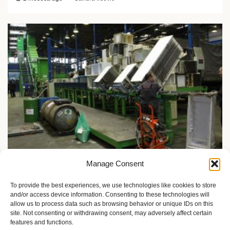
Manage Consent
Ekologija i održivost
Recikleri u Srbiji: šta donosi nova Uredba za 2026–2028?
To provide the best experiences, we use technologies like cookies to store
and/or access device information. Consenting to these technologies will
2 meseca ago
Sandra Iršević
allow us to process data such as browsing behavior or unique IDs on this
site. Not consenting or withdrawing consent, may adversely affect certain
features and functions.