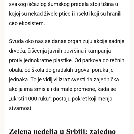
svakog iščezlog šumskog predela stoji tišina u
kojoj su nekad živele ptice i insekti koji su hranili
ceo ekosistem.
Svuda oko nas se danas organizuju akcije sadnje
drveća, čišćenja javnih površina i kampanja
protiv jednokratne plastike. Od parkova do rečnih
obala, od škola do gradskih trgova, poruka je
jednaka. To je vidljivi izraz svesti da zajednička
akcija ima smisla i da male promene, kada se
„ukrsti 1000 ruku“, postaju pokret koji menja
stvarnost.
Zelena nedelja u Srbiji: zajedno