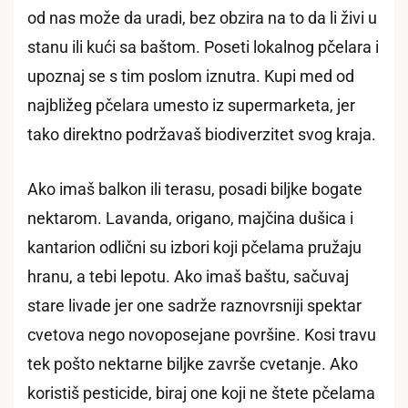
od nas može da uradi, bez obzira na to da li živi u
stanu ili kući sa baštom. Poseti lokalnog pčelara i
upoznaj se s tim poslom iznutra. Kupi med od
najbližeg pčelara umesto iz supermarketa, jer
tako direktno podržavaš biodiverzitet svog kraja.
Ako imaš balkon ili terasu, posadi biljke bogate
nektarom. Lavanda, origano, majčina dušica i
kantarion odlični su izbori koji pčelama pružaju
hranu, a tebi lepotu. Ako imaš baštu, sačuvaj
stare livade jer one sadrže raznovrsniji spektar
cvetova nego novoposejane površine. Kosi travu
tek pošto nektarne biljke završe cvetanje. Ako
koristiš pesticide, biraj one koji ne štete pčelama