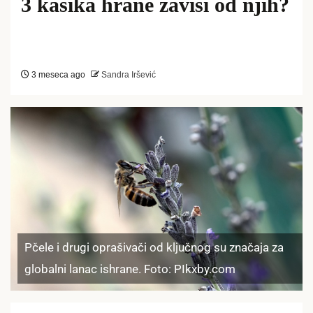
3 kašika hrane zavisi od njih?
3 meseca ago
Sandra Iršević
Pčele i drugi oprašivači od ključnog su značaja za
globalni lanac ishrane. Foto: PIkxby.com