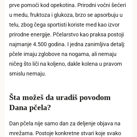
prve pomoći kod opekotina. Prirodni voćni šećeri
u medu, fruktoza i glukoza, brzo se apsorbuju u
telu, zbog čega sportisti koriste med kao izvor
prirodne energije. Pčelarstvo kao praksa postoji
najmanje 4.500 godina. I jedna zanimljiva detalj:
pčele imaju zglobove na nogama, ali nemaju
ničeg što liči na koljeno, dakle kolena u pravom
smislu nemaju.
Šta možeš da uradiš povodom
Dana pčela?
Dan pčela nije samo dan za deljenje objava na
mrežama. Postoje konkretne stvari koje svako