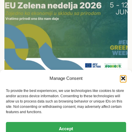
Manage Consent
Ekologija i održivost
5.jun: Živimo u skladu sa prirodom ili gubimo sve
To provide the best experiences, we use technologies like cookies to store
and/or access device information. Consenting to these technologies will
2 meseca ago
Sandra Iršević
allow us to process data such as browsing behavior or unique IDs on this
site. Not consenting or withdrawing consent, may adversely affect certain
features and functions.
Ekofeminizam
Ekologija i održivost
Kultura i umetnost
Accept