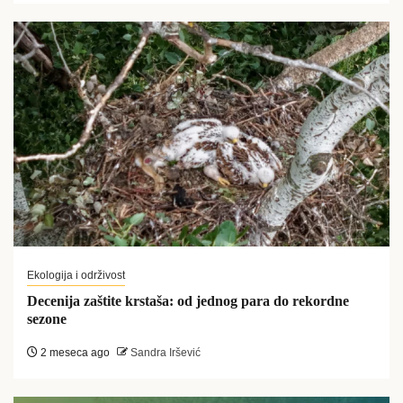
Ekologija i održivost
Decenija zaštite krstaša: od jednog para do rekordne
sezone
2 meseca ago
Sandra Iršević