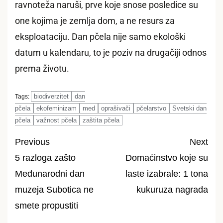
ravnoteža naruši, prve koje snose posledice su
one kojima je zemlja dom, a ne resurs za
eksploataciju. Dan pčela nije samo ekološki
datum u kalendaru, to je poziv na drugačiji odnos
prema životu.
biodiverzitet
dan
Tags:
pčela
ekofeminizam
med
oprašivači
pčelarstvo
Svetski dan
pčela
važnost pčela
zaštita pčela
Previous
Next
5 razloga zašto
Domaćinstvo koje su
Post
Međunarodni dan
laste izabrale: 1 tona
navigation
muzeja Subotica ne
kukuruza nagrada
smete propustiti