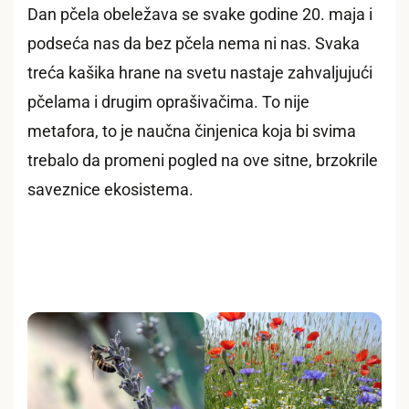
Dan pčela obeležava se svake godine 20. maja i
podseća nas da bez pčela nema ni nas. Svaka
treća kašika hrane na svetu nastaje zahvaljujući
pčelama i drugim oprašivačima. To nije
metafora, to je naučna činjenica koja bi svima
trebalo da promeni pogled na ove sitne, brzokrile
saveznice ekosistema.