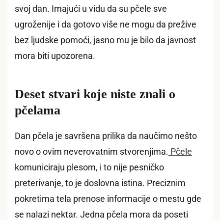
svoj dan. Imajući u vidu da su pčele sve
ugroženije i da gotovo više ne mogu da prežive
bez ljudske pomoći, jasno mu je bilo da javnost
mora biti upozorena.
Deset stvari koje niste znali o
pčelama
Dan pčela je savršena prilika da naučimo nešto
novo o ovim neverovatnim stvorenjima.
Pčele
komuniciraju plesom, i to nije pesničko
preterivanje, to je doslovna istina. Preciznim
pokretima tela prenose informacije o mestu gde
se nalazi nektar. Jedna pčela mora da poseti