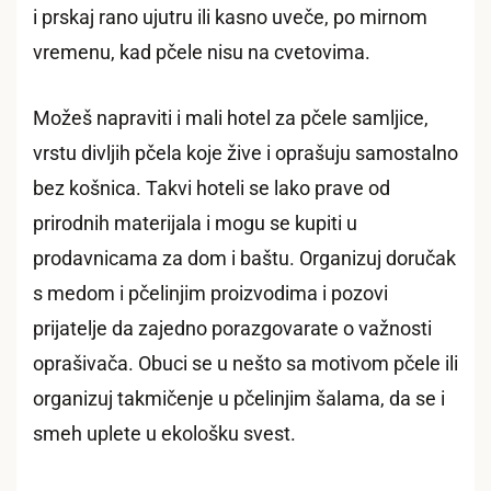
i prskaj rano ujutru ili kasno uveče, po mirnom
vremenu, kad pčele nisu na cvetovima.
Možeš napraviti i mali hotel za pčele samljice,
vrstu divljih pčela koje žive i oprašuju samostalno
bez košnica. Takvi hoteli se lako prave od
prirodnih materijala i mogu se kupiti u
prodavnicama za dom i baštu. Organizuj doručak
s medom i pčelinjim proizvodima i pozovi
prijatelje da zajedno porazgovarate o važnosti
oprašivača. Obuci se u nešto sa motivom pčele ili
organizuj takmičenje u pčelinjim šalama, da se i
smeh uplete u ekološku svest.