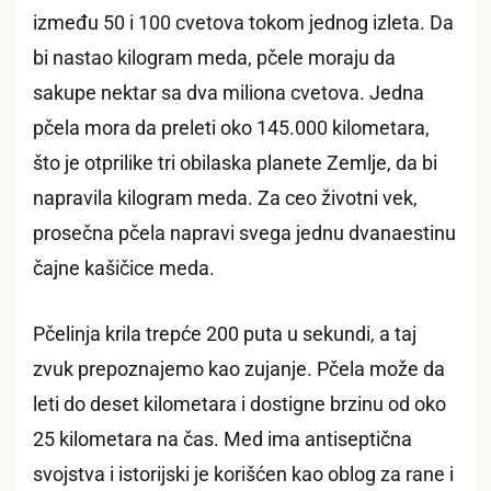
između 50 i 100 cvetova tokom jednog izleta. Da
bi nastao kilogram meda, pčele moraju da
sakupe nektar sa dva miliona cvetova. Jedna
pčela mora da preleti oko 145.000 kilometara,
što je otprilike tri obilaska planete Zemlje, da bi
napravila kilogram meda. Za ceo životni vek,
prosečna pčela napravi svega jednu dvanaestinu
čajne kašičice meda.
Pčelinja krila trepće 200 puta u sekundi, a taj
zvuk prepoznajemo kao zujanje. Pčela može da
leti do deset kilometara i dostigne brzinu od oko
25 kilometara na čas. Med ima antiseptična
svojstva i istorijski je korišćen kao oblog za rane i