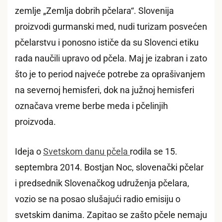
zemlje „Zemlja dobrih pčelara“. Slovenija
proizvodi gurmanski med, nudi turizam posvećen
pčelarstvu i ponosno ističe da su Slovenci etiku
rada naučili upravo od pčela. Maj je izabran i zato
što je to period najveće potrebe za oprašivanjem
na severnoj hemisferi, dok na južnoj hemisferi
označava vreme berbe meda i pčelinjih
proizvoda.
Ideja o
Svetskom danu pčela
rodila se 15.
septembra 2014. Bostjan Noc, slovenački pčelar
i predsednik Slovenačkog udruženja pčelara,
vozio se na posao slušajući radio emisiju o
svetskim danima. Zapitao se zašto pčele nemaju