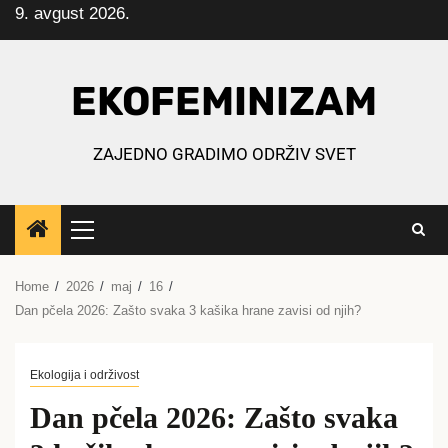
9. avgust 2026.
Skip
to
content
EKOFEMINIZAM
ZAJEDNO GRADIMO ODRŽIV SVET
Primary
Menu
Home
2026
maj
16
Dan pčela 2026: Zašto svaka 3 kašika hrane zavisi od njih?
Ekologija i održivost
Dan pčela 2026: Zašto svaka