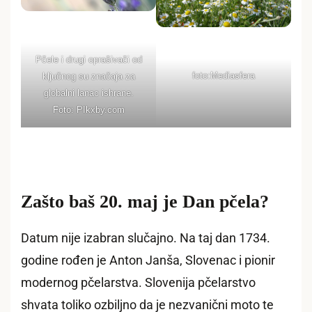
Pčele i drugi oprašivači od
foto:Mediasfera
ključnog su značaja za
globalni lanac ishrane.
Foto: PIkxby.com
Zašto baš 20. maj je Dan pčela?
Datum nije izabran slučajno. Na taj dan 1734.
godine rođen je Anton Janša, Slovenac i pionir
modernog pčelarstva. Slovenija pčelarstvo
shvata toliko ozbiljno da je nezvanični moto te