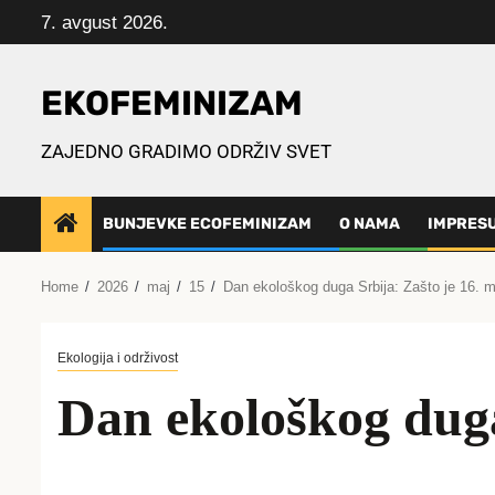
Skip
7. avgust 2026.
to
content
EKOFEMINIZAM
ZAJEDNO GRADIMO ODRŽIV SVET
BUNJEVKE ECOFEMINIZAM
O NAMA
IMPRES
Home
2026
maj
15
Dan ekološkog duga Srbija: Zašto je 16. 
Ekologija i održivost
Dan ekološkog duga