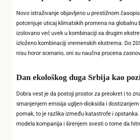
Novo istraživanje objavljeno u prestižnom časopis
potcenjuje uticaj klimatskih promena na globalnu 
izolovano već uvek u kombinaciji sa drugim ekstre
izloženo kombinaciji vremenskih ekstrema. Do 20
nisu horor scenario, oni su naučna procena zasn
Dan ekološkog duga Srbija kao po
Dobra vest je da postoji prostor za preokret i to
smanjenjem emisija ugljen-dioksida i dostizanjem 
pomak, to je razlika između katastrofe i opstan
modela kompanija i širenjem svesti o tome da hitn