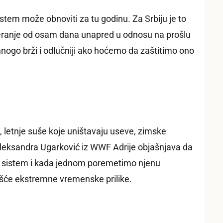
tem može obnoviti za tu godinu. Za Srbiju je to
ranje od osam dana unapred u odnosu na prošlu
nogo brži i odlučniji ako hoćemo da zaštitimo ono
 letnje suše koje uništavaju useve, zimske
Aleksandra Ugarković iz WWF Adrije objašnjava da
šen sistem i kada jednom poremetimo njenu
ešće ekstremne vremenske prilike.