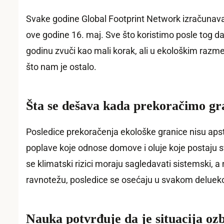
Svake godine Global Footprint Network izračunava 
ove godine 16. maj. Sve što koristimo posle tog 
godinu zvuči kao mali korak, ali u ekološkim raz
što nam je ostalo.
Šta se dešava kada prekoračimo gr
Posledice prekoračenja ekološke granice nisu apst
poplave koje odnose domove i oluje koje postaju 
se klimatski rizici moraju sagledavati sistemski,
ravnotežu, posledice se osećaju u svakom deluekos
Nauka potvrđuje da je situacija ozb