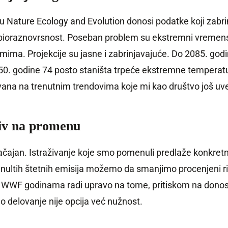
u Nature Ecology and Evolution donosi podatke koji zabrin
bioraznovrsnost. Poseban problem su ekstremni vremenski
mima. Projekcije su jasne i zabrinjavajuće. Do 2085. godi
50. godine 74 posto staništa trpeće ekstremne temperatu
ovana na trenutnim trendovima koje mi kao društvo još
ziv na promenu
 značajan. Istraživanje koje smo pomenuli predlaže konkre
nultih štetnih emisija možemo da smanjimo procenjeni riz
ka. WWF godinama radi upravo na tome, pritiskom na dono
o delovanje nije opcija već nužnost.