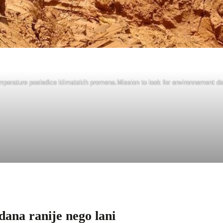
perature posledice klimatskih promena.Mission to look for environnement det
dana ranije nego lani