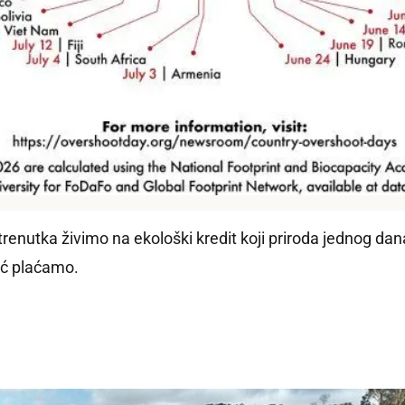
trenutka živimo na ekološki kredit koji priroda jednog da
eć plaćamo.