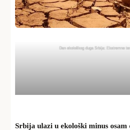
Dan ekološkog duga Srbija: Ekstremne tem
Srbija ulazi u ekološki minus osam 