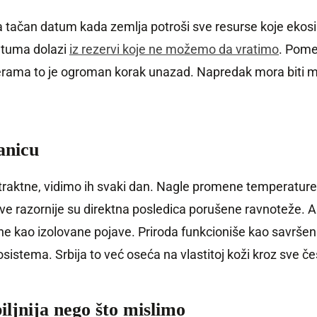
tačan datum kada zemlja potroši sve resurse koje ekosis
datuma dolazi
iz rezervi koje ne možemo da vratimo
. Pome
merama to je ogroman korak unazad. Napredak mora biti m
anicu
raktne, vidimo ih svaki dan. Nagle promene temperature,
sve razornije su direktna posledica porušene ravnoteže. 
 a ne kao izolovane pojave. Priroda funkcioniše kao savr
istema. Srbija to već oseća na vlastitoj koži kroz sve č
iljnija nego što mislimo