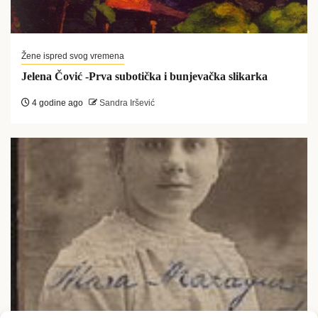
Žene ispred svog vremena
Jelena Čović -Prva subotička i bunjevačka slikarka
4 godine ago
Sandra Iršević