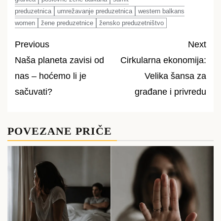
preduzetnica
umrežavanje preduzetnica
western balkans
women
žene preduzetnice
žensko preduzetništvo
Previous
Next
Naša planeta zavisi od
Cirkularna ekonomija:
Post
nas – hoćemo li je
Velika šansa za
navigation
sačuvati?
građane i privredu
POVEZANE PRIČE