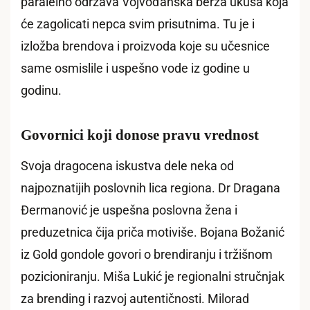
paralelno održava Vojvođanska berza ukusa koja
će zagolicati nepca svim prisutnima. Tu je i
izložba brendova i proizvoda koje su učesnice
same osmislile i uspešno vode iz godine u
godinu.
Govornici koji donose pravu vrednost
Svoja dragocena iskustva dele neka od
najpoznatijih poslovnih lica regiona. Dr Dragana
Đermanović je uspešna poslovna žena i
preduzetnica čija priča motiviše. Bojana Božanić
iz Gold gondole govori o brendiranju i tržišnom
pozicioniranju. Miša Lukić je regionalni stručnjak
za brending i razvoj autentičnosti. Milorad