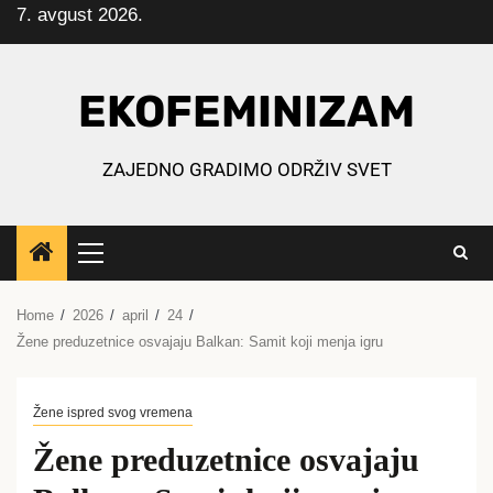
7. avgust 2026.
Skip
to
content
EKOFEMINIZAM
ZAJEDNO GRADIMO ODRŽIV SVET
Primary
Menu
Home
2026
april
24
Žene preduzetnice osvajaju Balkan: Samit koji menja igru
Žene ispred svog vremena
Žene preduzetnice osvajaju