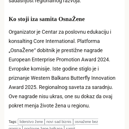
sadašnjost regionalnog razvoja.
Ko stoji iza samita OsnaŽene
Organizator je Centar za poslovnu edukaciju i
konsalting Core International. Platforma
„OsnaŽene“ dobitnik je prestižne nagrade
European Enterprise Promotion Award 2024.
Evropske komisije. Iste godine stiglo je i
priznanje Western Balkans Butterfly Innovation
Award 2025. Regionalnog saveta za saradnju.
Ove nagrade nisu ukras, one su dokaz da ovaj
pokret menja živote žena u regionu.
liderstvo žene
novi sad biznis
osnažene bez
Tags:
granica
poslovne žene balkana
samit