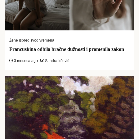
Žene ispred svog vremena
Francuskina odbila bračne dužnosti i promenila zakon
3 meseca ago
Sandra Iršević