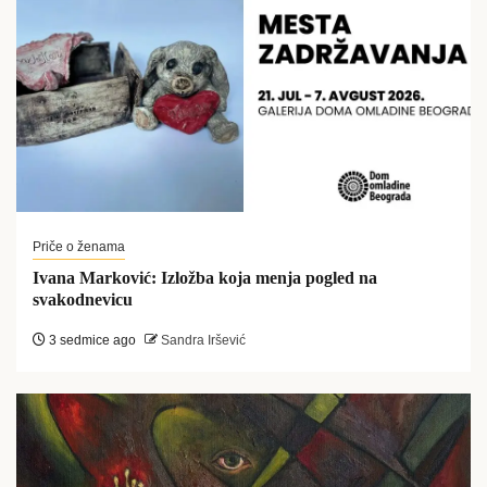
Priče o ženama
Ivana Marković: Izložba koja menja pogled na
svakodnevicu
3 sedmice ago
Sandra Iršević