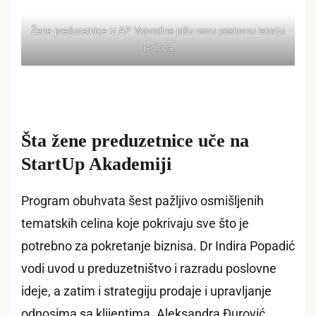
Žene preduzetnice iz AP Vojvodine pišu novu poslovnu istoriju
regiona
Šta žene preduzetnice uče na
StartUp Akademiji
Program obuhvata šest pažljivo osmišljenih
tematskih celina koje pokrivaju sve što je
potrebno za pokretanje biznisa. Dr Indira Popadić
vodi uvod u preduzetništvo i razradu poslovne
ideje, a zatim i strategiju prodaje i upravljanje
odnosima sa klijentima. Aleksandra Đurović