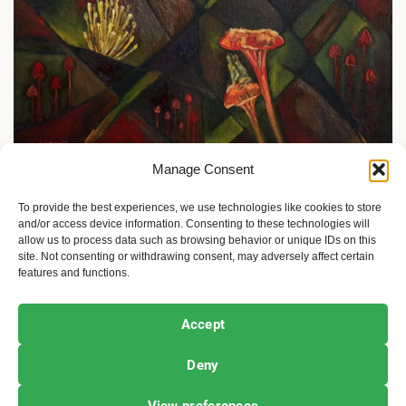
Manage Consent
Priče o ženama
Ciudad Viva: Srpkinja oduševila La Paz
To provide the best experiences, we use technologies like cookies to store
and/or access device information. Consenting to these technologies will
3 sedmice ago
Sandra Iršević
allow us to process data such as browsing behavior or unique IDs on this
site. Not consenting or withdrawing consent, may adversely affect certain
features and functions.
Ekofeminizam
Ekologija i održivost
Kultura i umetnost
Accept
Projekti i Društvo
Deny
Copyright © All rights reserved.
|
Newsphere
by AF
View preferences