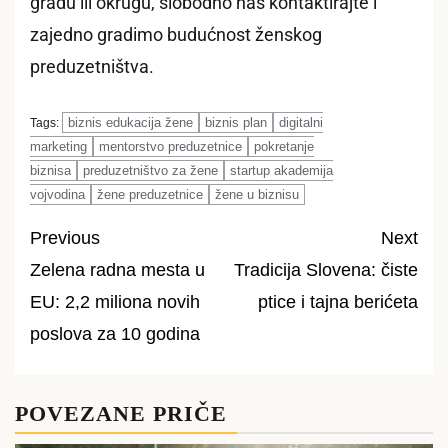
gradu ili okrugu, slobodno nas kontaktirajte i
zajedno gradimo budućnost ženskog
preduzetništva.
biznis edukacija žene
biznis plan
digitalni
Tags:
marketing
mentorstvo preduzetnice
pokretanje
biznisa
preduzetništvo za žene
startup akademija
vojvodina
žene preduzetnice
žene u biznisu
Previous
Next
Zelena radna mesta u
Tradicija Slovena: čiste
Post
EU: 2,2 miliona novih
ptice i tajna berićeta
navigation
poslova za 10 godina
POVEZANE PRIČE