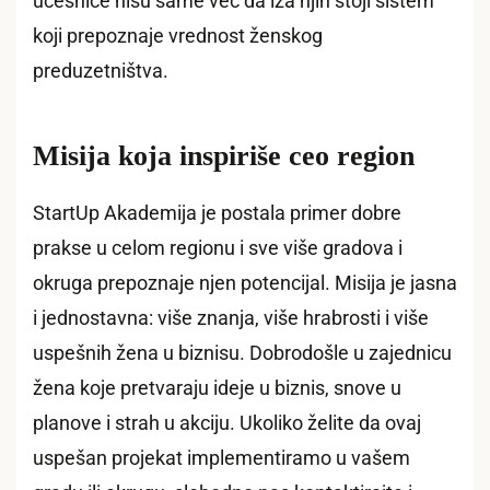
učesnice nisu same već da iza njih stoji sistem
koji prepoznaje vrednost ženskog
preduzetništva.
Misija koja inspiriše ceo region
StartUp Akademija je postala primer dobre
prakse u celom regionu i sve više gradova i
okruga prepoznaje njen potencijal. Misija je jasna
i jednostavna: više znanja, više hrabrosti i više
uspešnih žena u biznisu. Dobrodošle u zajednicu
žena koje pretvaraju ideje u biznis, snove u
planove i strah u akciju. Ukoliko želite da ovaj
uspešan projekat implementiramo u vašem