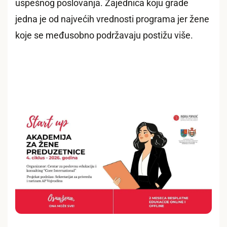
uspešnog poslovanja. Zajednica koju grade
jedna je od najvećih vrednosti programa jer žene
koje se međusobno podržavaju postižu više.