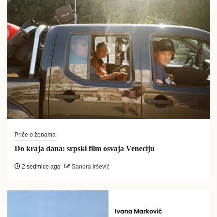
Priče o ženama
Do kraja dana: srpski film osvaja Veneciju
2 sedmice ago
Sandra Iršević