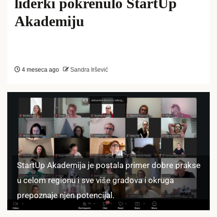
liderki pokrenulo StartUp
Akademiju
4 meseca ago
Sandra Iršević
StartUp Akademija je postala primer dobre prakse
u celom regionu i sve više gradova i okruga
prepoznaje njen potencijal.