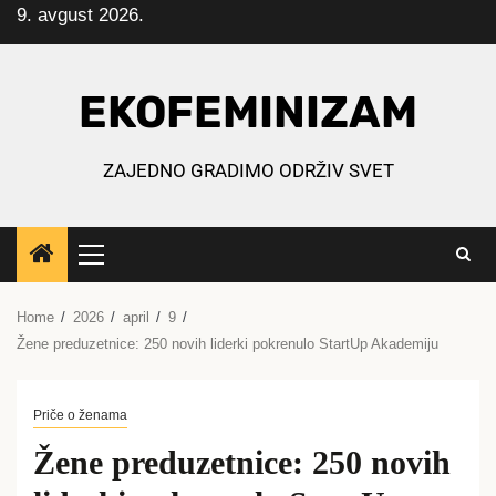
9. avgust 2026.
Skip
to
content
EKOFEMINIZAM
ZAJEDNO GRADIMO ODRŽIV SVET
Primary
Menu
Home
2026
april
9
Žene preduzetnice: 250 novih liderki pokrenulo StartUp Akademiju
Priče o ženama
Žene preduzetnice: 250 novih