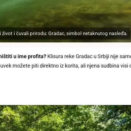
život i čuvali prirodu: Gradac, simbol netaknutog nasleđa.
štiti u ime profita?
Klisura reke Gradac u Srbiji nije sam
uvek možete piti direktno iz korita, ali njena sudbina visi o