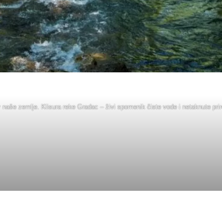
v naše zemlje. Klisura reke Gradac – živi spomenik čiste vode i netaknute priro