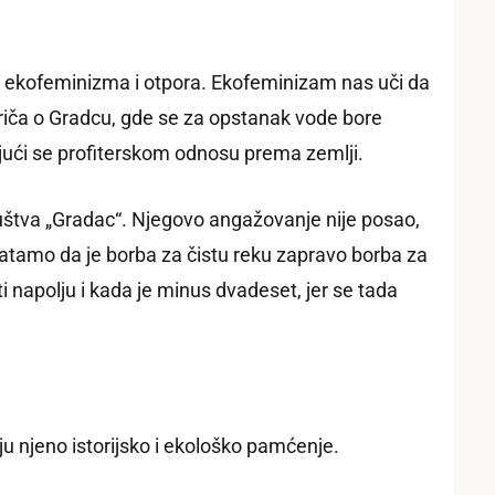
ol ekofeminizma i otpora. Ekofeminizam nas uči da
riča o Gradcu, gde se za opstanak vode bore
ajući se profiterskom odnosu prema zemlji.
ruštva „Gradac“. Njegovo angažovanje nije posao,
hvatamo da je borba za čistu reku zapravo borba za
i napolju i kada je minus dvadeset, jer se tada
aju njeno istorijsko i ekološko pamćenje.