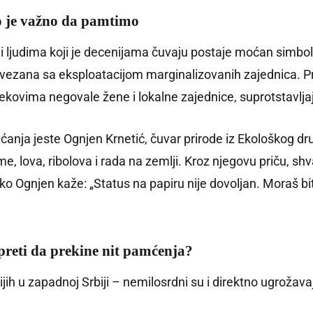
to je važno da pamtimo
ac i ljudima koji je decenijama čuvaju postaje moćan simb
ovezana sa eksploatacijom marginalizovanih zajednica. P
vekovima negovale žene i lokalne zajednice, suprotstavlj
ćanja jeste Ognjen Krnetić, čuvar prirode iz Ekološkog d
me, lova, ribolova i rada na zemlji. Kroz njegovu priču, s
ko Ognjen kaže: „Status na papiru nije dovoljan. Moraš bit
preti da prekine nit pamćenja?
ijih u zapadnoj Srbiji – nemilosrdni su i direktno ugrožav