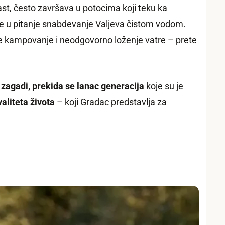
rast, često završava u potocima koji teku ka
vode u pitanje snabdevanje Valjeva čistom vodom.
lje kampovanje i neodgovorno loženje vatre – prete
zagadi, prekida se lanac generacija
koje su je
valiteta života
– koji Gradac predstavlja za