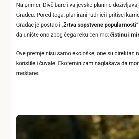
Na primer, Divčibare i valjevske planine doživljava
Gradcu. Pored toga, planirani rudnici i pritisci k
Gradac je postao i
„žrtva sopstvene popularnosti“
da unište ono zbog čega reku cenimo:
čistinu i mi
Ove pretnje nisu samo ekološke; one su direktan n
koristile i čuvale. Ekofeminizam naglašava da mor
meštane.