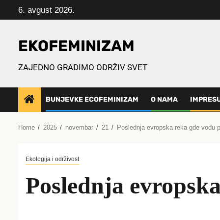
Skip
6. avgust 2026.
to
content
EKOFEMINIZAM
ZAJEDNO GRADIMO ODRŽIV SVET
BUNJEVKE ECOFEMINIZAM
O NAMA
IMPRES
Home
2025
novembar
21
Poslednja evropska reka gde vodu pi
Ekologija i održivost
Poslednja evropska