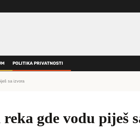
UM
POLITIKA PRIVATNOSTI
ješ sa izvora
 reka gde vodu piješ s