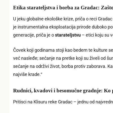
Etika starateljstva i borba za Gradac: Zaš
U jeku globalne ekološke krize, priča o reci Grad
je instrumentalna eksploatacija prirode duboko p
generacije, priča je o
starateljstvu
– etici koju su 
Čovek koji godinama stoji kao bedem te kulture se
već nasleđe; sećanje na pretke koji su živeli od šu
sećanje na održivi život, borba protiv zaborava. Ka
najviše krade.“
Rudnici, kvadovi i besomučne gradnje: Ko 
Pritisci na Klisuru reke Gradac – jednu od najvredn