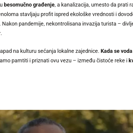
ju
besomučno građenje
, a kanalizacija, umesto da prati 
amenoloma stavljaju profit ispred ekološke vrednosti i do
. Nakon pandemije, nekontrolisana invazija turista – div
r
.
apad na kulturu sećanja lokalne zajednice.
Kada se voda 
amo pamtiti i priznati ovu vezu – između čistoće reke i
k