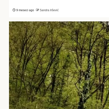
9 meseci ago
Sandra Iršević