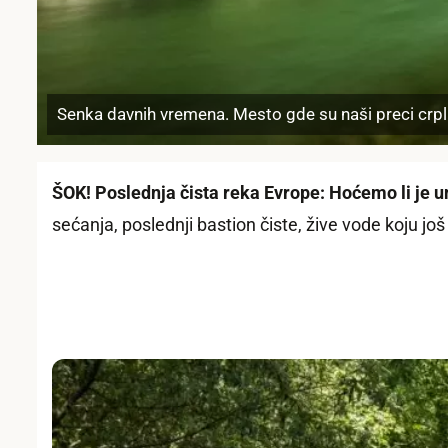
Senka davnih vremena. Mesto gde su naši preci crpli 
ŠOK! Poslednja čista reka Evrope: Hoćemo li je uni
sećanja, poslednji bastion čiste, žive vode koju još 