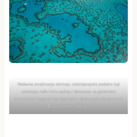
Nedavna istraživanja otkrivaju zabrinjavajuće podatke koji
zahtevaju našu hitnu pažnju i delovanje na globalnom
nivou.Aerial-image-of-the-Reef-horiz.-Must-credit-Tourism-and-
Events-Queensland.jpg