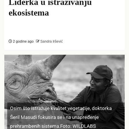
Liderka u istraživanju
ekosistema
2 godine ago
Sandra Iršević
Osim što istražuje kvalitet vegetacije, doktorka
Šeril Masudi fokusira se i na unapređenje
prehrambenih sistema.Foto: WILDLABS