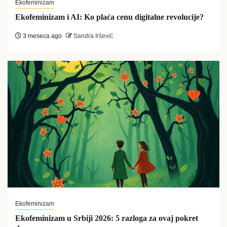
Ekofeminizam
Ekofeminizam i AI: Ko plaća cenu digitalne revolucije?
3 meseca ago
Sandra Iršević
Ekofeminizam
Ekofeminizam u Srbiji 2026: 5 razloga za ovaj pokret