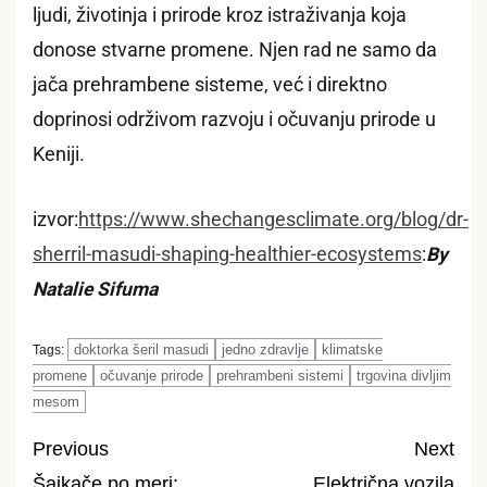
ljudi, životinja i prirode kroz istraživanja koja
donose stvarne promene. Njen rad ne samo da
jača prehrambene sisteme, već i direktno
doprinosi održivom razvoju i očuvanju prirode u
Keniji.
izvor:
https://www.shechangesclimate.org/blog/dr-
sherril-masudi-shaping-healthier-ecosystems
:
By
Natalie Sifuma
doktorka šeril masudi
jedno zdravlje
klimatske
Tags:
promene
očuvanje prirode
prehrambeni sistemi
trgovina divljim
mesom
Previous
Next
Šajkače po meri:
Električna vozila