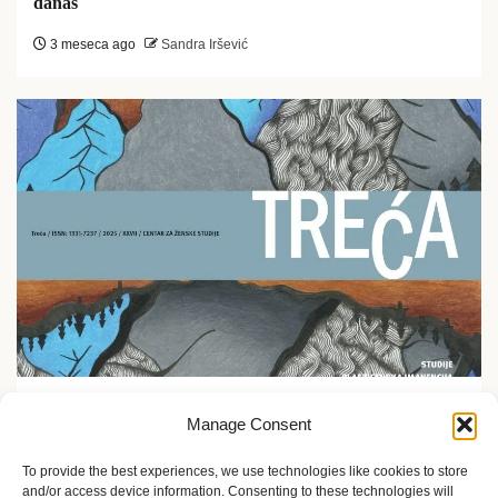
danas
3 meseca ago
Sandra Iršević
Ekofeminizam
Manage Consent
Promocija časopisa Treća u Etnografskom muzeju u
Zagrebu
To provide the best experiences, we use technologies like cookies to store
and/or access device information. Consenting to these technologies will