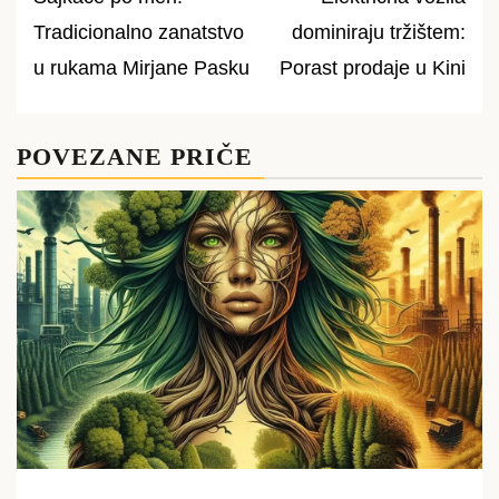
Post
Tradicionalno zanatstvo
dominiraju tržištem:
navigation
u rukama Mirjane Pasku
Porast prodaje u Kini
POVEZANE PRIČE