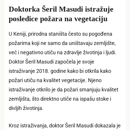
Doktorka Šeril Masudi istražuje
posledice požara na vegetaciju
U Keniji, prirodna staništa često su pogođena
požarima koji ne samo da uništavaju zemljište,
već i negativno utiču na zdravlje životinja i ljudi.
Doktor Šeril Masudi započela je svoje
istraživanje 2018. godine kako bi otkrila kako
požari utiču na kvalitet vegetacije. Njeno
istraživanje otkrilo je da požari smanjuju kvalitet
zemljišta, što direktno utiče na ispašu stoke i
divljih životinja.
Kroz istraživanja, doktor Šeril Masudi dokazala je