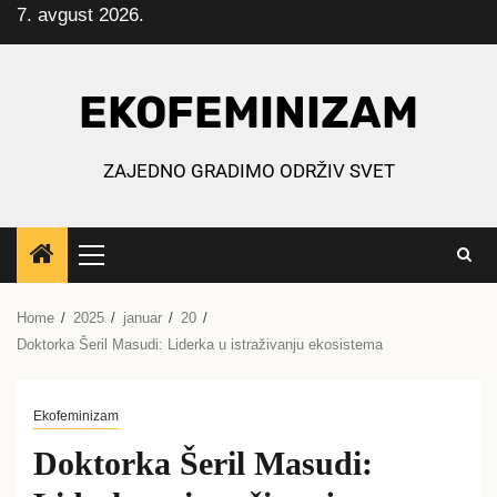
7. avgust 2026.
Skip
to
content
EKOFEMINIZAM
ZAJEDNO GRADIMO ODRŽIV SVET
Primary
Menu
Home
2025
januar
20
Doktorka Šeril Masudi: Liderka u istraživanju ekosistema
Ekofeminizam
Doktorka Šeril Masudi: