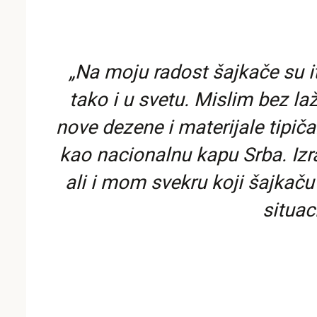
„Na moju radost šajkače su i
tako i u svetu. Mislim bez l
nove dezene i materijale tipič
kao nacionalnu kapu Srba. Izr
ali i mom svekru koji šajkač
situac