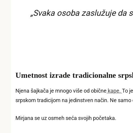
„Svaka osoba zaslužuje da s
Umetnost izrade tradicionalne srp
Njena šajkača je mnogo više od obične
kape.
To je
srpskom tradicijom na jedinstven način. Ne samo d
Mirjana se uz osmeh seća svojih početaka.