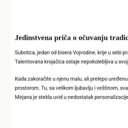
Jedinstvena priča o očuvanju tradi
Subotica, jedan od bisera Vojvodine, krije u sebi
Talentovana krojačica ostaje nepokolebljiva u svojo
Kada zakoračite u njenu malu, ali prelepo uređenu 
prostorom. Tu, sa velikom ljubavlju i veštinom, sv
Mirjana je stekla uvid u nedostatak personalizac