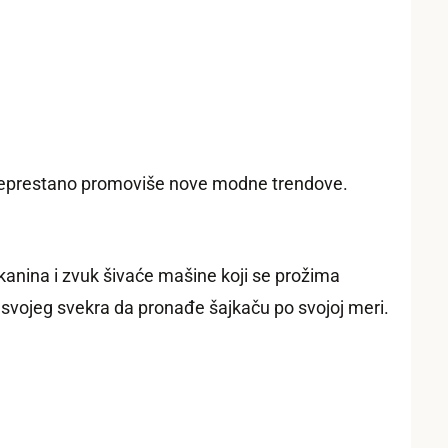
ji neprestano promoviše nove modne trendove.
tkanina i zvuk šivaće mašine koji se prožima
m svojeg svekra da pronađe šajkaču po svojoj meri.