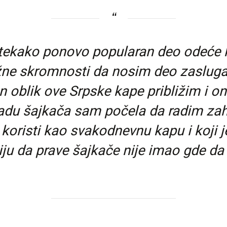
tekako ponovo popularan deo odeće k
ažne skromnosti da nosim deo zasluga
an oblik ove Srpske kape približim i o
adu šajkača sam počela da radim zahv
u koristi kao svakodnevnu kapu i koj
iju da prave šajkače nije imao gde da