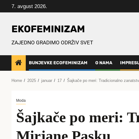
Skip
7. avgust 2026.
to
content
EKOFEMINIZAM
ZAJEDNO GRADIMO ODRŽIV SVET
BUNJEVKE ECOFEMINIZAM
O NAMA
IMPRES
Home
2025
januar
17
Šajkače po meri: Tradicionalno zanats
Moda
Šajkače po meri: T
Mirjane Pasku