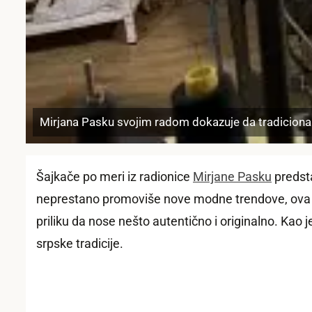
Mirjana Pasku svojim radom dokazuje da tradicionaln
Šajkače po meri iz radionice
Mirjane Pasku
predsta
neprestano promoviše nove modne trendove, ova tale
priliku da nose nešto autentično i originalno. Kao
srpske tradicije.