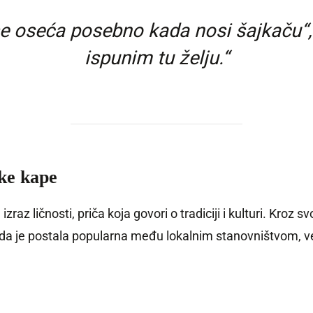
e oseća posebno kada nosi šajkaču“, k
ispunim tu želju.“
ske kape
 izraz ličnosti, priča koja govori o tradiciji i kulturi. Kroz
a je postala popularna među lokalnim stanovništvom, već 