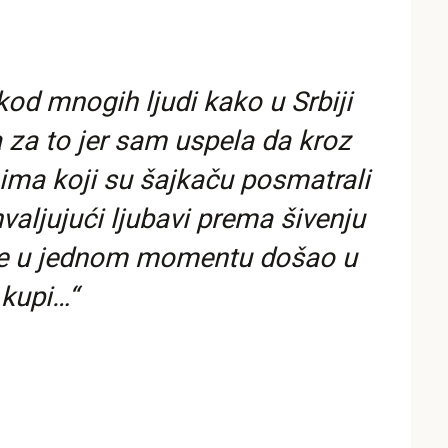
od mnogih ljudi kako u Srbiji
 za to jer sam uspela da kroz
nima koji su šajkaču posmatrali
aljujući ljubavi prema šivenju
i je u jednom momentu došao u
 kupi…“