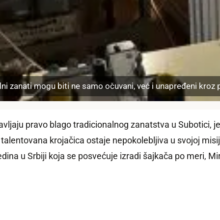
i zanati mogu biti ne samo očuvani, već i unapređeni kroz p
vljaju pravo blago tradicionalnog zanatstva u Subotici, j
ntovana krojačica ostaje nepokolebljiva u svojoj misiji d
 jedina u Srbiji koja se posvećuje izradi šajkača po meri