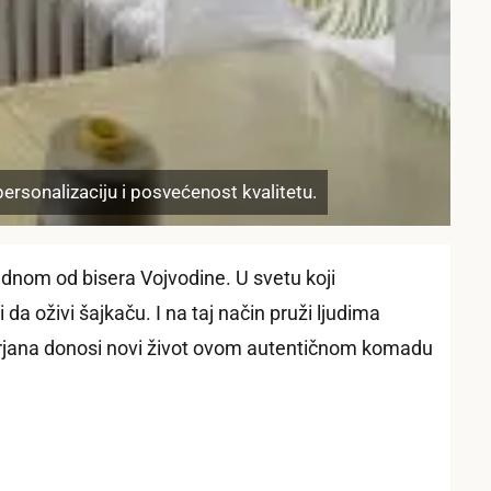
ersonalizaciju i posvećenost kvalitetu.
ednom od bisera Vojvodine. U svetu koji
a oživi šajkaču. I na taj način pruži ljudima
, Mirjana donosi novi život ovom autentičnom komadu