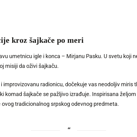
cije kroz šajkače po meri
 pravu umetnicu igle i konca – Mirjanu Pasku. U svetu ko
j misiji da oživi šajkaču.
i improvizovanu radionicu, dočekuje vas neodoljiv miris 
aki komad šajkače se pažljivo izrađuje. Inspirisana željo
ije ovog tradicionalnog srpskog odevnog predmeta.