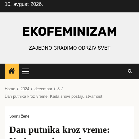
10. avgust 2026.
Skip
to
content
EKOFEMINIZAM
ZAJEDNO GRADIMO ODRŽIV SVET
Primary
Menu
Home
2024
decembar
8
Dan putnika kroz vreme: Kada snovi postaju stvarnost
Sport i žene
Dan putnika kroz vreme: