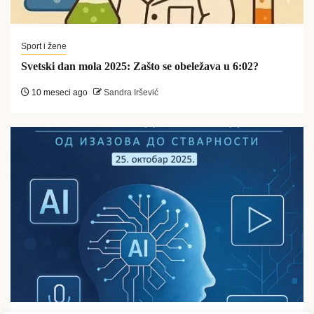
Sport i žene
Svetski dan mola 2025: Zašto se obeležava u 6:02?
10 meseci ago
Sandra Iršević