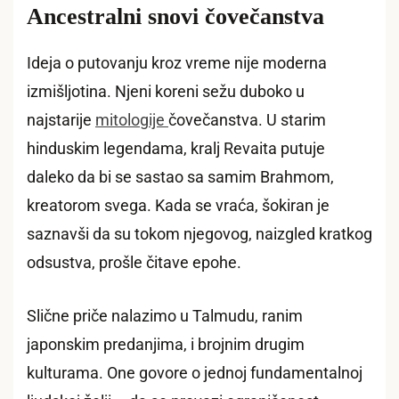
Ancestralni snovi čovečanstva
Ideja o putovanju kroz vreme nije moderna
izmišljotina. Njeni koreni sežu duboko u
najstarije
mitologije
čovečanstva. U starim
hinduskim legendama, kralj Revaita putuje
daleko da bi se sastao sa samim Brahmom,
kreatorom svega. Kada se vraća, šokiran je
saznavši da su tokom njegovog, naizgled kratkog
odsustva, prošle čitave epohe.
Slične priče nalazimo u Talmudu, ranim
japonskim predanjima, i brojnim drugim
kulturama. One govore o jednoj fundamentalnoj