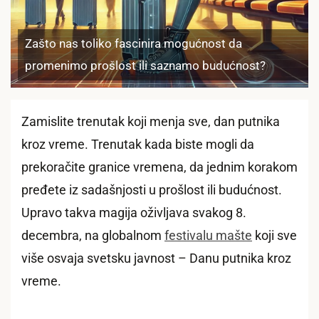
Zašto nas toliko fascinira mogućnost da
promenimo prošlost ili saznamo budućnost?
Zamislite trenutak koji menja sve, dan putnika
kroz vreme. Trenutak kada biste mogli da
prekoračite granice vremena, da jednim korakom
pređete iz sadašnjosti u prošlost ili budućnost.
Upravo takva magija oživljava svakog 8.
decembra, na globalnom
festivalu mašte
koji sve
više osvaja svetsku javnost – Danu putnika kroz
vreme.