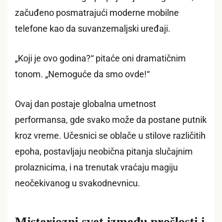
začuđeno posmatrajući moderne mobilne
telefone kao da suvanzemaljski uređaji.
„Koji je ovo godina?“ pitaće oni dramatičnim
tonom. „Nemoguće da smo ovde!“
Ovaj dan postaje globalna umetnost
performansa, gde svako može da postane putnik
kroz vreme. Učesnici se oblače u stilove različitih
epoha, postavljaju neobična pitanja slučajnim
prolaznicima, i na trenutak vraćaju magiju
neočekivanog u svakodnevnicu.
Misteriozni svet između prošlosti i