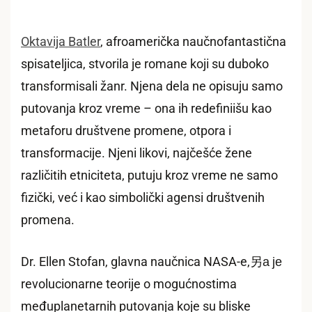
Oktavija Batler
, afroamerička naučnofantastična
spisateljica, stvorila je romane koji su duboko
transformisali žanr. Njena dela ne opisuju samo
putovanja kroz vreme – ona ih redefiniišu kao
metaforu društvene promene, otpora i
transformacije. Njeni likovi, najčešće žene
različitih etniciteta, putuju kroz vreme ne samo
fizički, već i kao simbolički agensi društvenih
promena.
Dr. Ellen Stofan, glavna naučnica NASA-e,另а је
revolucionarne teorije o mogućnostima
međuplanetarnih putovanja koje su bliske