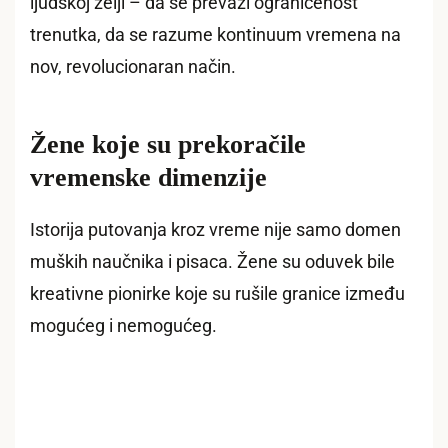
ljudskoj želji – da se prevazi ograničenost
trenutka, da se razume kontinuum vremena na
nov, revolucionaran način.
Žene koje su prekoračile
vremenske dimenzije
Istorija putovanja kroz vreme nije samo domen
muških naučnika i pisaca. Žene su oduvek bile
kreativne pionirke koje su rušile granice između
mogućeg i nemogućeg.