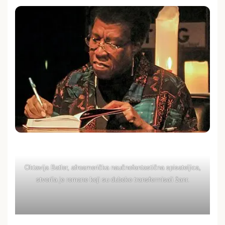
Oktavija Batler, afroamerička naučnofantastična spisateljica,
stvorila je romane koji su duboko transformisali žanr.