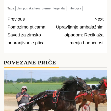
dan putnika kroz vreme
legenda
mitologija
Tags:
Previous
Next
Pomozimo pticama:
Upravljanje ambalažnim
Post
Saveti za zimsko
otpadom: Reciklaža
navigation
prihranjivanje ptica
menja budućnost
POVEZANE PRIČE