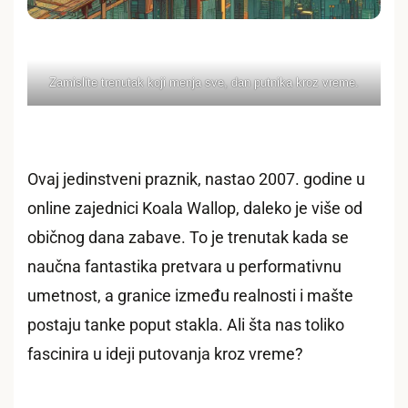
Zamislite trenutak koji menja sve, dan putnika kroz vreme.
Ovaj jedinstveni praznik, nastao 2007. godine u
online zajednici Koala Wallop, daleko je više od
običnog dana zabave. To je trenutak kada se
naučna fantastika pretvara u performativnu
umetnost, a granice između realnosti i mašte
postaju tanke poput stakla. Ali šta nas toliko
fascinira u ideji putovanja kroz vreme?