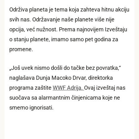
Održiva planeta je tema koja zahteva hitnu akciju
svih nas. Održavanje naše planete više nije
opcija, već nužnost. Prema najnovijem Izveštaju
o stanju planete, imamo samo pet godina za
promene.
„Još uvek nismo došli do tačke bez povratka,“
naglašava Dunja Macoko Drvar, direktorka
programa zaštite
WWF Adrija.
Ovaj izveštaj nas
suočava sa alarmantnim činjenicama koje ne
smemo ignorisati.