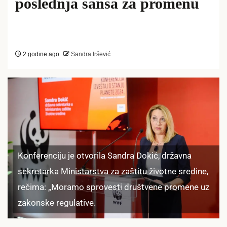
poslednja šansa za promenu
2 godine ago
Sandra Iršević
Konferenciju je otvorila Sandra Dokić, državna
sekretarka Ministarstva za zaštitu životne sredine,
rečima: „Moramo sprovesti društvene promene uz
zakonske regulative.