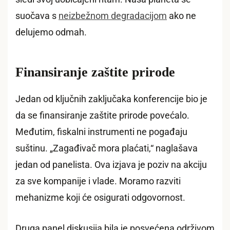
suočava s
neizbežnom degradacijom
ako ne
delujemo odmah.
Finansiranje zaštite prirode
Jedan od ključnih zaključaka konferencije bio je
da se finansiranje zaštite prirode povećalo.
Međutim, fiskalni instrumenti ne pogađaju
suštinu. „Zagađivač mora plaćati,“ naglašava
jedan od panelista. Ova izjava je poziv na akciju
za sve kompanije i vlade. Moramo razviti
mehanizme koji će osigurati odgovornost.
Druga panel diskusija bila je posvećena održivom