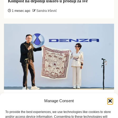
Kompost na deponiji uskoro u prodaji za sve
1 mesec ago
Sandra Iršević
Zelene inicijative
Manage Consent
FLASH Charging: Šta znači punjenje baterije od 9
minuta?
To provide the best experiences, we use technologies like cookies to store
and/or access device information. Consenting to these technologies will