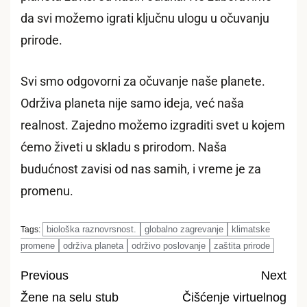
da svi možemo igrati ključnu ulogu u očuvanju
prirode.
Svi smo odgovorni za očuvanje naše planete.
Održiva planeta nije samo ideja, već naša
realnost. Zajedno možemo izgraditi svet u kojem
ćemo živeti u skladu s prirodom. Naša
budućnost zavisi od nas samih, i vreme je za
promenu.
biološka raznovrsnost.
globalno zagrevanje
klimatske
Tags:
promene
održiva planeta
održivo poslovanje
zaštita prirode
Previous
Next
Žene na selu stub
Čišćenje virtuelnog
Post