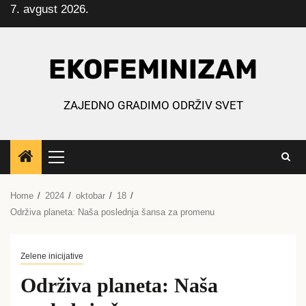
7. avgust 2026.
Skip
to
content
EKOFEMINIZAM
ZAJEDNO GRADIMO ODRŽIV SVET
Primary
Menu
Home
2024
oktobar
18
Održiva planeta: Naša poslednja šansa za promenu
Zelene inicijative
Održiva planeta: Naša