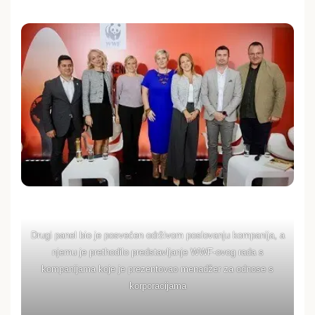
Drugi panel bio je posvećen održivom poslovanju kompanija, a
njemu je prethodilo predstavljanje WWF-ovog rada s
kompanijama koje je prezentovao menadžer za odnose s
korporacijama