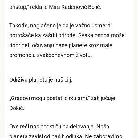
pristup,“ rekla je Mira Radenović Bojić.
Takođe, naglašeno je da je važno usmeriti
potrošače ka zaštiti prirode. Svaka osoba može
doprineti očuvanju naše planete kroz male
promene u svakodnevnom životu.
Održiva planeta je naš cilj.
„Gradovi mogu postati cirkularni,“ zaključuje
Dokić.
Ove reči nas podstiču na delovanje. Naša
planeta zavisi od naših odluka. Ne zaboravimo