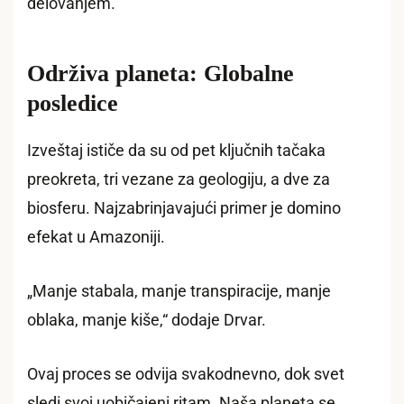
delovanjem.
Održiva planeta: Globalne
posledice
Izveštaj ističe da su od pet ključnih tačaka
preokreta, tri vezane za geologiju, a dve za
biosferu. Najzabrinjavajući primer je domino
efekat u Amazoniji.
„Manje stabala, manje transpiracije, manje
oblaka, manje kiše,“ dodaje Drvar.
Ovaj proces se odvija svakodnevno, dok svet
sledi svoj uobičajeni ritam. Naša planeta se