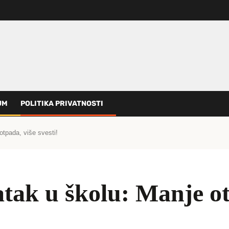
UM
POLITIKA PRIVATNOSTI
otpada, više svesti!
tak u školu: Manje otp