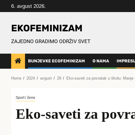
Skip
6. avgust 2026.
to
content
EKOFEMINIZAM
ZAJEDNO GRADIMO ODRŽIV SVET
BUNJEVKE ECOFEMINIZAM
O NAMA
IMPRES
Home
2024
avgust
29
Eko-saveti za povratak u školu: Manje 
Sport i žene
Eko-saveti za povra