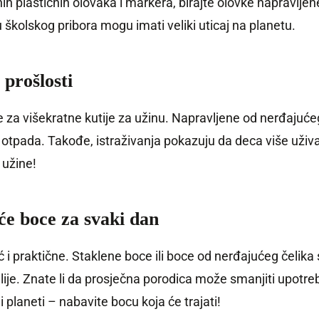
plastičnih olovaka i markera, birajte olovke napravljene o
kolskog pribora mogu imati veliki uticaj na planetu.
 prošlosti
e za višekratne kutije za užinu. Napravljene od nerđajućeg 
tpada. Takođe, istraživanja pokazuju da deca više uživaju
 užine!
će boce za svaki dan
praktične. Staklene boce ili boce od nerđajućeg čelika s
lije. Znate li da prosječna porodica može smanjiti upotr
 planeti – nabavite bocu koja će trajati!