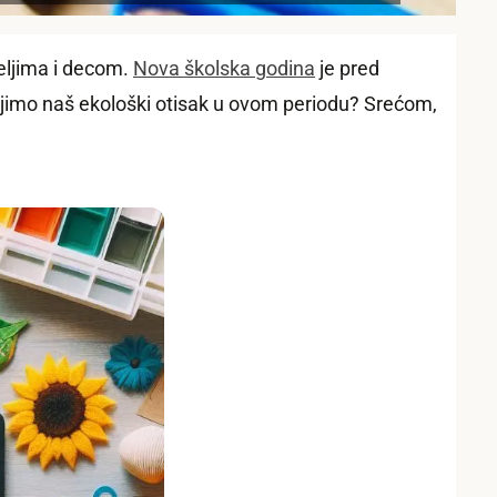
eljima i decom.
Nova školska godina
je pred
njimo naš ekološki otisak u ovom periodu? Srećom,