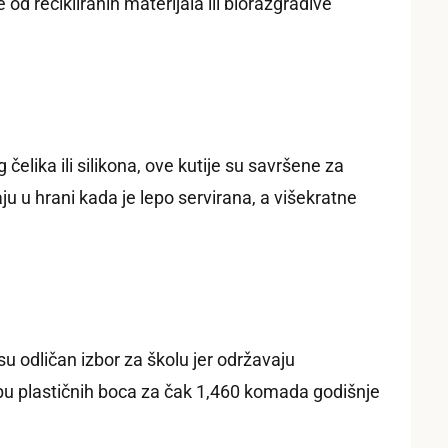
d recikliranih materijala ili biorazgradive
čelika ili silikona, ove kutije su savršene za
 u hrani kada je lepo servirana, a višekratne
u odličan izbor za školu jer održavaju
ebu plastičnih boca za čak 1,460 komada godišnje