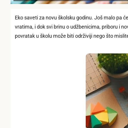
Eko saveti za novu školsku godinu. Još malo pa će
vratima, i dok svi brinu o udžbenicima, priboru 
povratak u školu može biti održiviji nego što mislit