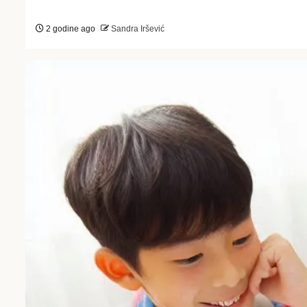
2 godine ago
Sandra Iršević