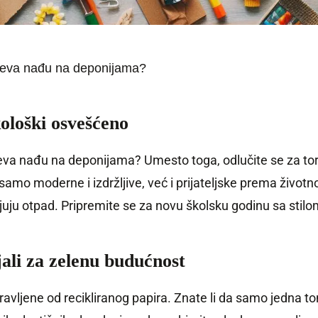
ančeva nađu na deponijama?
ološki osvešćeno
čeva nađu na deponijama? Umesto toga, odlučite se za torbe
amo moderne i izdržljive, već i prijateljske prema životn
njuju otpad. Pripremite se za novu školsku godinu sa stil
jali za zelenu budućnost
ravljene od recikliranog papira. Znate li da samo jedna t