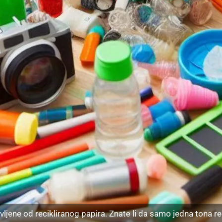
vljene od recikliranog papira. Znate li da samo jedna tona r