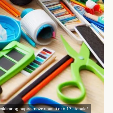
ecikliranog papira može spasiti oko 17 stabala?