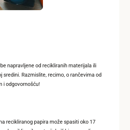
 napravljene od recikliranih materijala ili
oj sredini. Razmislite, recimo, o rančevima od
om i odgovornošću!
ona recikliranog papira može spasiti oko 17