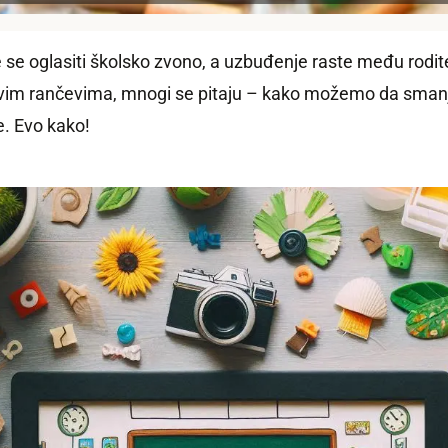
 se oglasiti školsko zvono, a uzbuđenje raste među rodit
i novim rančevima, mnogi se pitaju – kako možemo da sma
e. Evo kako!