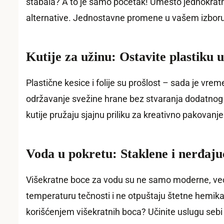
stabala? A to je samo početak! Umesto jednokratnih 
alternative. Jednostavne promene u vašem izboru š
Kutije za užinu: Ostavite plastiku u
Plastične kesice i folije su prošlost – sada je vrem
održavanje svežine hrane bez stvaranja dodatnog o
kutije pružaju sjajnu priliku za kreativno pakovanje
Voda u pokretu: Staklene i nerđaju
Višekratne boce za vodu su ne samo moderne, već i 
temperaturu tečnosti i ne otpuštaju štetne hemika
korišćenjem višekratnih boca? Učinite uslugu sebi i