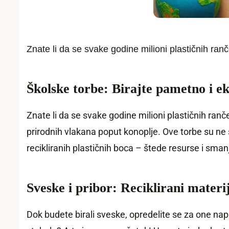
Znate li da se svake godine milioni plastičnih r
Školske torbe: Birajte pametno i ek
Znate li da se svake godine milioni plastičnih ran
prirodnih vlakana poput konoplje. Ove torbe su ne s
recikliranih plastičnih boca – štede resurse i sma
Sveske i pribor: Reciklirani materi
Dok budete birali sveske, opredelite se za one nap