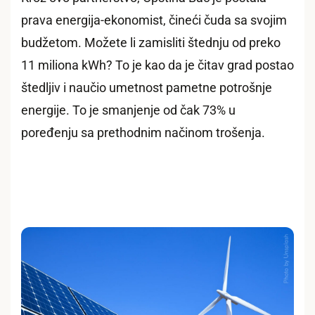
prava energija-ekonomist, čineći čuda sa svojim
budžetom. Možete li zamisliti štednju od preko
11 miliona kWh? To je kao da je čitav grad postao
štedljiv i naučio umetnost pametne potrošnje
energije. To je smanjenje od čak 73% u
poređenju sa prethodnim načinom trošenja.