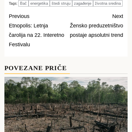
Bač
energetika
štedi struju
zagađenje
životna sredina
Tags:
Previous
Next
Etnopolis: Letnja
Žensko preduzetništvo
Post
čarolija na 22. Interetno
postaje apsolutni trend
navigation
Festivalu
POVEZANE PRIČE