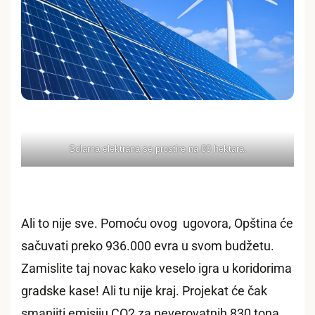
Solarna elektrana se prostire na 80 hektara.
Ali to nije sve. Pomoću ovog ugovora, Opština će
sačuvati preko 936.000 evra u svom budžetu.
Zamislite taj novac kako veselo igra u koridorima
gradske kase! Ali tu nije kraj. Projekat će čak
smanjiti emisiju CO2 za neverovatnih 830 tona