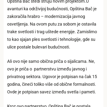
Opština Bač štedi struju novim projektom.U
avanturi ka održivijoj budućnosti, Opština Bač je
zakoračila hrabro – modernizacija javnog
osvetljenja. Na ovom putu za sobom je ostavila
trake svetlosti i trag uštede energije. Zamislimo
to kao sjajan ples svetlosti i tehnologije, gde su
ulice postale bulevari budućnosti.
Ali ovo nije samo obična priča o sijalicama. Ne,
ovo je priča o partnerstvu između javnog i
privatnog sektora. Ugovor je potpisan na čak 15
godina, čineći toliko više od obične formalnosti.
Ovde je potpisan savez između svetla i pameti.
Kroz ovo partnerstvo, Opština Bač je postala