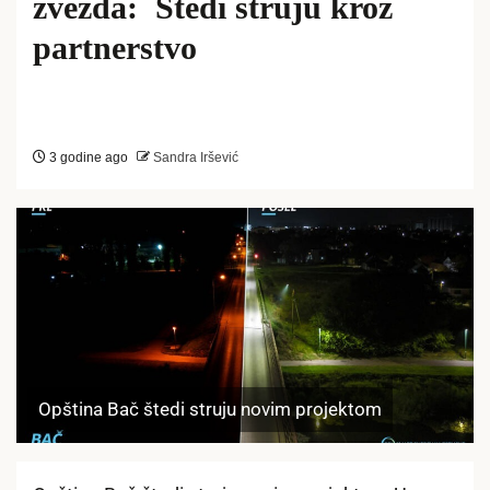
zvezda: Štedi struju kroz
partnerstvo
3 godine ago
Sandra Iršević
Opština Bač štedi struju novim projektom