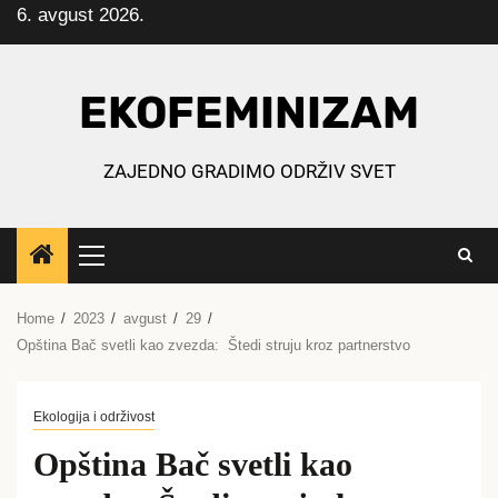
6. avgust 2026.
Skip
to
content
EKOFEMINIZAM
ZAJEDNO GRADIMO ODRŽIV SVET
Primary
Menu
Home
2023
avgust
29
Opština Bač svetli kao zvezda: Štedi struju kroz partnerstvo
Ekologija i održivost
Opština Bač svetli kao