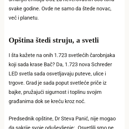
svake godine. Ovde ne samo da štede novac,
već i planetu.
Opština štedi struju, a svetli
I šta kažete na onih 1.723 svetlećih čarobnjaka
koji sada krase Bač? Da, 1.723 nova Schreder
LED svetla sada osvetljavaju puteve, ulice i
trgove. Grad je sada poput svetleće priče iz
bajke, pružajući sigurnost i toplinu svojim
građanima dok se kreću kroz noć.
Predsednik opštine, Dr Steva Panić, nije mogao
da sakrije svoje oduševljenje: „Osvetlili smo ne