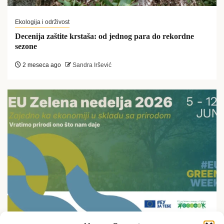
Ekologija i održivost
Decenija zaštite krstaša: od jednog para do rekordne
sezone
2 meseca ago
Sandra Iršević