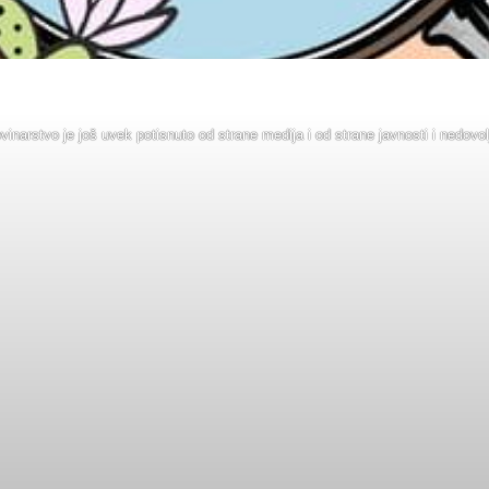
inarstvo je još uvek potisnuto od strane medija i od strane javnosti i nedovol