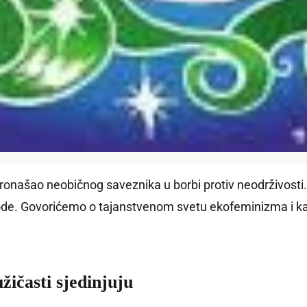
onašao neobičnog saveznika u borbi protiv neodrživosti. 
e. Govorićemo o tajanstvenom svetu ekofeminizma i kako 
ičasti sjedinjuju