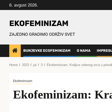
Skip
6. avgust 2026.
to
content
EKOFEMINIZAM
ZAJEDNO GRADIMO ODRŽIV SVET
BUNJEVKE ECOFEMINIZAM
O NAMA
IMPRES
Home
2023
jul
3
Ekofeminizam: Kraljice zelenog srca u prirod
Ekofeminizam
Ekofeminizam: Kral