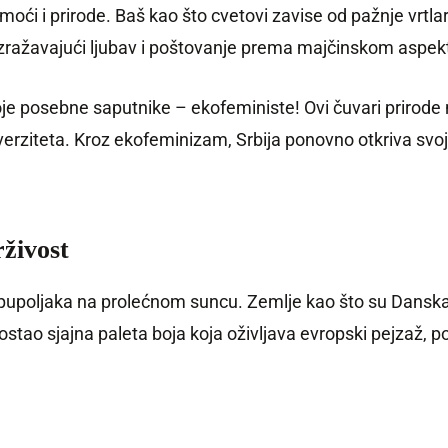
ći i prirode. Baš kao što cvetovi zavise od pažnje vrtlara
ražavajući ljubav i poštovanje prema majčinskom aspektu
oje posebne saputnike – ekofeministe! Ovi čuvari prirode
diverziteta. Kroz ekofeminizam, Srbija ponovno otkriva sv
živost
pupoljaka na prolećnom suncu. Zemlje kao što su Danska, 
tao sjajna paleta boja koja oživljava evropski pejzaž, po