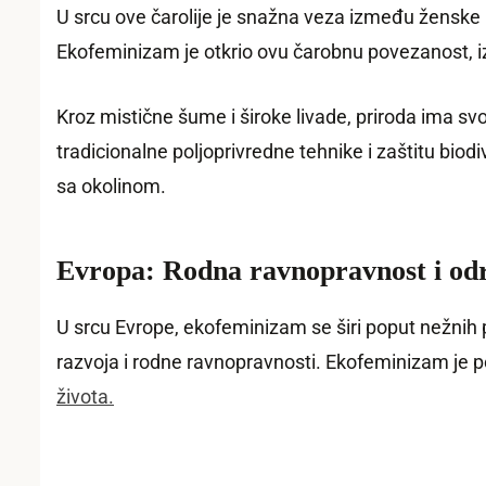
U srcu ove čarolije je snažna veza između ženske mo
Ekofeminizam je otkrio ovu čarobnu povezanost, iz
Kroz mistične šume i široke livade, priroda ima sv
tradicionalne poljoprivredne tehnike i zaštitu bio
sa okolinom.
Evropa: Rodna ravnopravnost i odr
U srcu Evrope, ekofeminizam se širi poput nežnih 
razvoja i rodne ravnopravnosti. Ekofeminizam je pos
života.