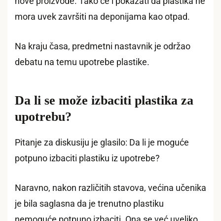
nove proizvode. Tako će i pokazati da plastika ne
mora uvek završiti na deponijama kao otpad.
Na kraju časa, predmetni nastavnik je održao
debatu na temu upotrebe plastike.
Da li se može izbaciti plastika za
upotrebu?
Pitanje za diskusiju je glasilo: Da li je moguće
potpuno izbaciti plastiku iz upotrebe?
Naravno, nakon različitih stavova, većina učenika
je bila saglasna da je trenutno plastiku
nemoguće potpuno izbaciti. Ona se već uveliko