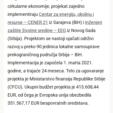
cirkularne ekonomije, projekat zajedno
implementiraju
Centar za energiju, okolinu i
resurse – CENER 21
iz Sarajeva (BiH) i
Inženjeri
zaštite životne sredine – EEG
iz Novog Sada
(Srbija). Projektom se nastoji ojačati održivi
razvoj u preko 90 jedinica lokalne samouprave
prekograničnog područja Srbija – BiH.
Implementacija je započela 1. marta 2021.
godine, a trajaće 24 meseca. Telo za ugovaranje
projekta je Ministarstvo finansija Republike Srbije
(CFCU). Ukupni budžet projekta je 413.608,44
EUR, od čega je Evropska unija obezbedila
351.567,17 EUR bespovratnih sredstava.