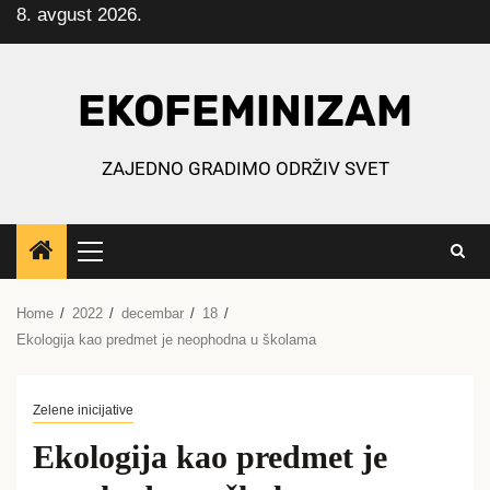
8. avgust 2026.
Skip
to
content
EKOFEMINIZAM
ZAJEDNO GRADIMO ODRŽIV SVET
Primary
Menu
Home
2022
decembar
18
Ekologija kao predmet je neophodna u školama
Zelene inicijative
Ekologija kao predmet je