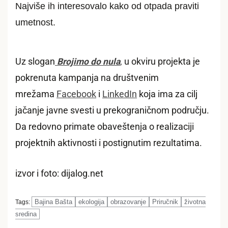
Najviše ih interesovalo kako od otpada praviti
umetnost.
Uz slogan
Brojimo do nula
,
u okviru projekta je
pokrenuta kampanja na društvenim
mrežama
Facebook
i
LinkedIn
koja ima za cilj
jačanje javne svesti u prekograničnom području.
Da redovno primate obaveštenja o realizaciji
projektnih aktivnosti i postignutim rezultatima.
izvor i foto: dijalog.net
Bajina Bašta
ekologija
obrazovanje
Priručnik
životna
Tags:
sredina