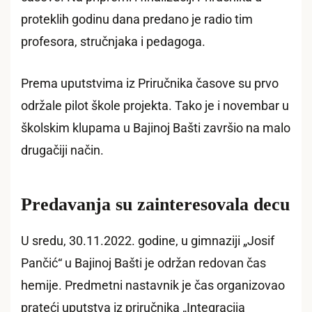
proteklih godinu dana predano je radio tim
profesora, stručnjaka i pedagoga.
Prema uputstvima iz Priručnika časove su prvo
održale pilot škole projekta. Tako je i novembar u
školskim klupama u Bajinoj Bašti završio na malo
drugačiji način.
Predavanja su zainteresovala decu
U sredu, 30.11.2022. godine, u gimnaziji „Josif
Pančić“ u Bajinoj Bašti je održan redovan čas
hemije. Predmetni nastavnik je čas organizovao
prateći uputstva iz priručnika „Integracija