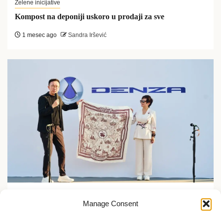
Zelene inicijative
Kompost na deponiji uskoro u prodaji za sve
1 mesec ago
Sandra Iršević
Zelene inicijative
Manage Consent
FLASH Charging: Šta znači punjenje baterije od 9