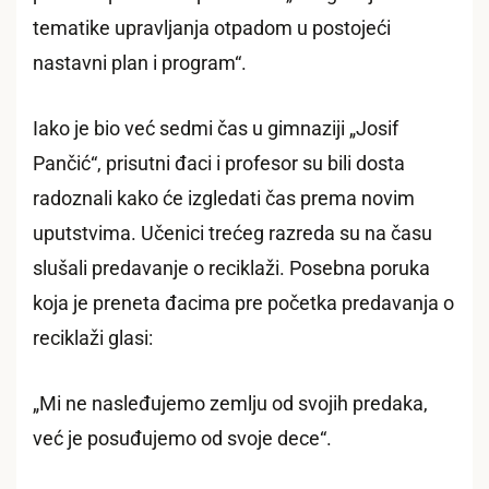
tematike upravljanja otpadom u postojeći
nastavni plan i program“.
Iako je bio već sedmi čas u gimnaziji „Josif
Pančić“, prisutni đaci i profesor su bili dosta
radoznali kako će izgledati čas prema novim
uputstvima. Učenici trećeg razreda su na času
slušali predavanje o reciklaži. Posebna poruka
koja je preneta đacima pre početka predavanja o
reciklaži glasi:
„Mi ne nasleđujemo zemlju od svojih predaka,
već je posuđujemo od svoje dece“.