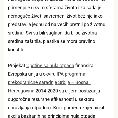
primenjuje u svim sferama života i za sada je
nemoguće živeti savremeni život bez nje iako
predstavlja jednu od najvećih pretnji po životnu
sredinu. Svi su bili saglasni da bi se životna
sredina zaštitila, plastika se mora pravilno
koristiti.
Projekat
Opštine sa nula otpada
finansira
Evropska unija u okviru
IPA programa
prekogranične saradnje Srbija – Bosna i
Hercegovina
2014-2020 sa ciljem postizanja
dugoročne resursne efikasnosti u sektoru
upravljanja otpadom. Kroz primenu zajedničkih
akcija baziranih na principima nula otpada i