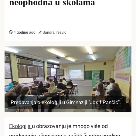
neophodna u školama
4 godine ago
Sandra Iršević
Predavanja o ekologiji u Gimnaziji "Josif Pančić".
Ekologija
u obrazovanju je mnogo više od
predavanja učenicima o zaštiti životne sredine.