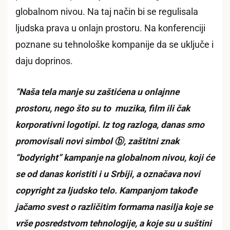
globalnom nivou. Na taj način bi se regulisala
ljudska prava u onlajn prostoru. Na konferenciji
poznane su tehnološke kompanije da se uključe i
daju doprinos.
“Naša tela manje su zaštićena u onlajnne
prostoru, nego što su to muzika, film ili čak
korporativni logotipi. Iz tog razloga, danas smo
promovisali novi simbol ⓑ, zaštitni znak
“bodyright” kampanje na globalnom nivou, koji će
se od danas koristiti i u Srbiji, a označava novi
copyright za ljudsko telo. Kampanjom takođe
jačamo svest o različitim formama nasilja koje se
vrše posredstvom tehnologije, a koje su u suštini