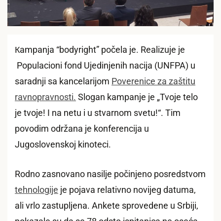
Кampanja “bodyright” počela je. Realizuje je
Populacioni fond Ujedinjenih nacija (UNFPA) u
saradnji sa kancelarijom
Poverenice za zaštitu
ravnopravnosti.
Slogan kampanje je „Tvoje telo
je tvoje! I na netu i u stvarnom svetu!“. Tim
povodim održana je konferencija u
Jugoslovenskoj kinoteci.
Rodno zasnovano nasilje počinjeno posredstvom
tehnologije
je pojava relativno novijeg datuma,
ali vrlo zastupljena. Ankete sprovedene u Srbiji,