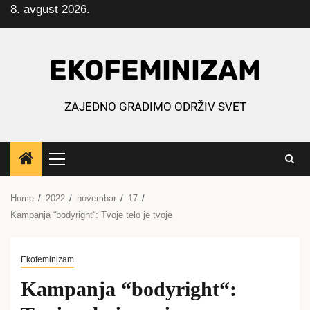
8. avgust 2026.
Skip
to
content
EKOFEMINIZAM
ZAJEDNO GRADIMO ODRŽIV SVET
Primary
Menu
Home
2022
novembar
17
Kampanja “bodyright“: Tvoje telo je tvoje
Ekofeminizam
Kampanja “bodyright“: