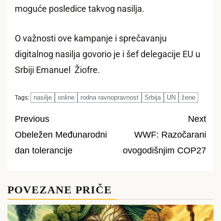
moguće posledice takvog nasilja.
O važnosti ove kampanje i sprečavanju
digitalnog nasilja govorio je i šef delegacije EU u
Srbiji Emanuel Žiofre.
nasilje
online
rodna ravnopravnost
Srbija
UN
žene
Tags:
Previous
Next
Obeležen Međunarodni
WWF: Razočarani
Post
dan tolerancije
ovogodišnjim COP27
navigation
POVEZANE PRIČE