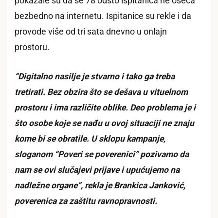
pokazale su da se 78 odsto ispitanica ne oseća
bezbedno na internetu. Ispitanice su rekle i da
provode više od tri sata dnevno u onlajn
prostoru.
“Digitalno nasilje je stvarno i tako ga treba
tretirati. Bez obzira što se dešava u vituelnom
prostoru i ima različite oblike. Deo problema je i
što osobe koje se nađu u ovoj situaciji ne znaju
kome bi se obratile. U sklopu kampanje,
sloganom “Poveri se poverenici” pozivamo da
nam se ovi slučajevi prijave i upućujemo na
nadležne organe”, rekla je Brankica Janković,
poverenica za zaštitu ravnopravnosti.