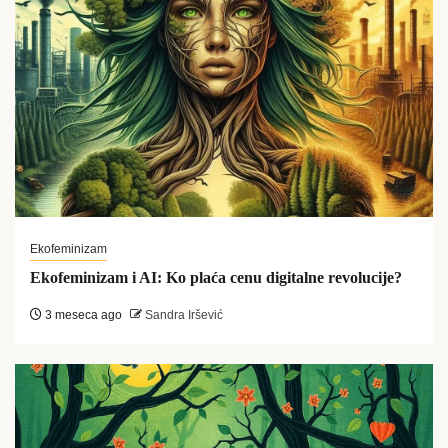
Ekofeminizam
Ekofeminizam i AI: Ko plaća cenu digitalne revolucije?
3 meseca ago
Sandra Iršević