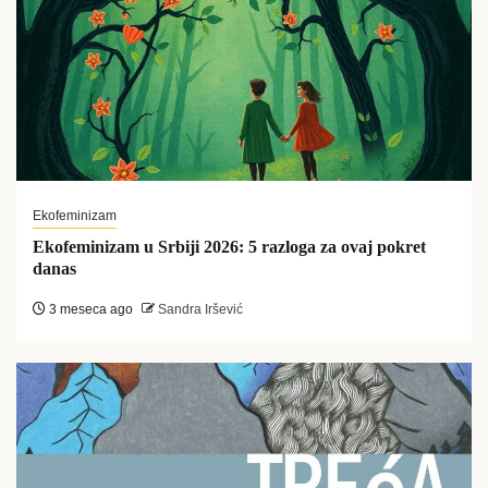
Ekofeminizam
Ekofeminizam u Srbiji 2026: 5 razloga za ovaj pokret
danas
3 meseca ago
Sandra Iršević