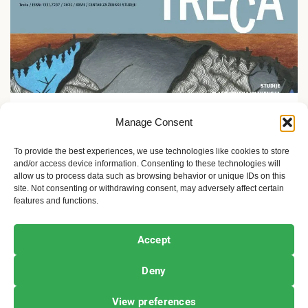
Ekofeminizam
Manage Consent
Promocija časopisa Treća u Etnografskom muzeju u
Zagrebu
To provide the best experiences, we use technologies like cookies to store
and/or access device information. Consenting to these technologies will
5 meseci ago
Sandra Iršević
allow us to process data such as browsing behavior or unique IDs on this
site. Not consenting or withdrawing consent, may adversely affect certain
features and functions.
Ekofeminizam
Ekologija i održivost
Kultura i umetnost
Accept
Projekti i Društvo
Deny
Copyright © All rights reserved.
|
Newsphere
by AF
View preferences