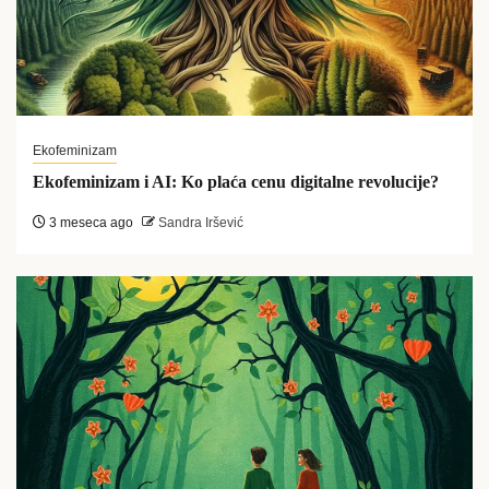
Ekofeminizam
Ekofeminizam i AI: Ko plaća cenu digitalne revolucije?
3 meseca ago
Sandra Iršević