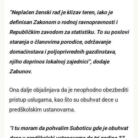
“Neplaćen ženski rad je klizav teren, iako je
definisan Zakonom o rodnoj ravnopravnosti i
Republičkim zavodom za statistiku. To su poslovi
staranja o članovima porodice, održavanje
domaćinstava i poljoprivrednih gazdinstava,
njiho doprinos lokalnoj zajednici”, dodaje
Zabunov.
Ona dalje objašnjava da je neophodno obezbediti
pristup uslugama, kao što su obuhvat dece u
predškolskim ustanovama.
“I tu moram da pohvalim Suboticu gde je obuhvat