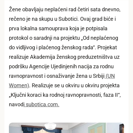
Žene obavljaju neplaćeni rad četiri sata dnevno,
rečeno je na skupu u Subotici. Ovaj grad biće i
prva lokalna samouprava koja je potpisala
protokol o saradnji na projektu „Od neplaćenog
do vidljivog i plaćenog ženskog rada“. Projekat
realizuje Akademija ženskog preduzetništva uz
podršku Agencije Ujedinjenih nacija za rodnu
ravnopravnost i osnaživanje žena u Srbiji
(UN
Women)
. Realizuje se u okviru u okviru projekta
„Ključni koraci ka rodnoj ravnopravnosti, faza II“,
navod
i subotica.com.