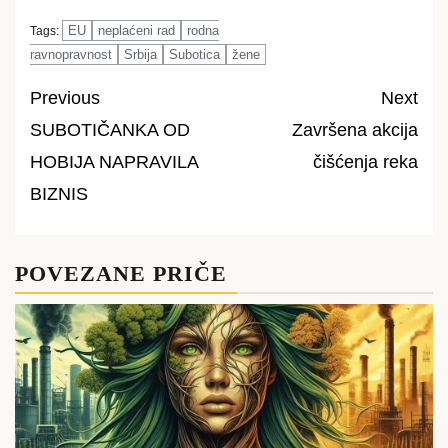
EU
neplaćeni rad
rodna
Tags:
ravnopravnost
Srbija
Subotica
žene
Previous
Next
SUBOTIČANKA OD
Završena akcija
Post
HOBIJA NAPRAVILA
čišćenja reka
navigation
BIZNIS
POVEZANE PRIČE