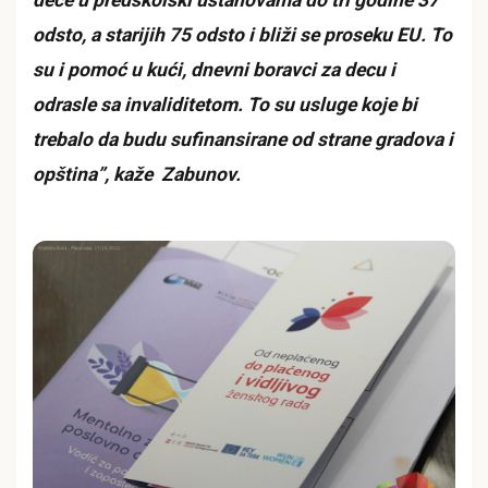
dece u predškolski ustanovama do tri godine 37
odsto, a starijih 75 odsto i bliži se proseku EU. To
su i pomoć u kući, dnevni boravci za decu i
odrasle sa invaliditetom. To su usluge koje bi
trebalo da budu sufinansirane od strane gradova i
opština”, kaže Zabunov.