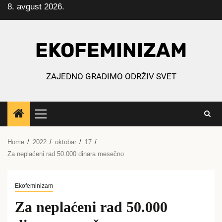
8. avgust 2026.
Skip
to
content
EKOFEMINIZAM
ZAJEDNO GRADIMO ODRŽIV SVET
Primary
Menu
Home
2022
oktobar
17
Za neplaćeni rad 50.000 dinara mesečno
Ekofeminizam
Za neplaćeni rad 50.000