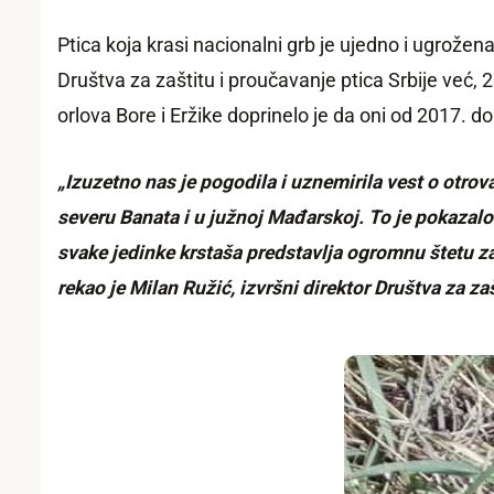
Ptica koja krasi nacionalni grb je ujedno i ugrože
Društva za zaštitu i proučavanje ptica Srbije već,
orlova Bore i Eržike doprinelo je da oni od 2017. d
„Izuzetno nas je pogodila i uznemirila vest o ot
severu Banata i u južnoj Mađarskoj. To je pokazal
svake jedinke krstaša predstavlja ogromnu štetu za
rekao je Milan Ružić, izvršni direktor Društva za zaš