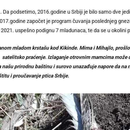
na. Da podsetimo, 2016.godine u Srbiji je bilo samo dve j
 2017.godine započet je program čuvanja poslednjeg gnezda
o 2021. uspešno podignu 7 mladunaca, te da se u okolini po
rovanom mladom krstašu kod Kikinde. Mima i Mihajlo, proš
o satelitsko praćenje. Izlaganje otrovnim mamcima može d
 našu prirodnu baštinu i surovo unazađuje napore da na ne
titu i proučavanje ptica Srbije.