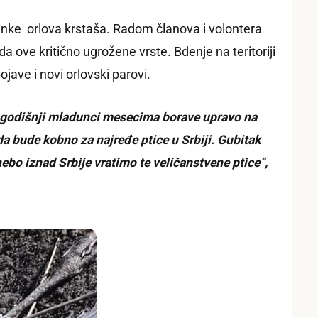
edinke orlova krstaša. Radom članova i volontera
 ove kritično ugrožene vrste. Bdenje na teritoriji
jave i novi orlovski parovi.
logodišnji mladunci mesecima borave upravo na
a bude kobno za najređe ptice u Srbiji. Gubitak
bo iznad Srbije vratimo te veličanstvene ptice“,