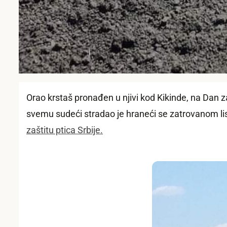
Orao krstaš pronađen u njivi kod Kikinde, na Dan z
svemu sudeći stradao je hraneći se zatrovanom lisi
zaštitu ptica Srbije.