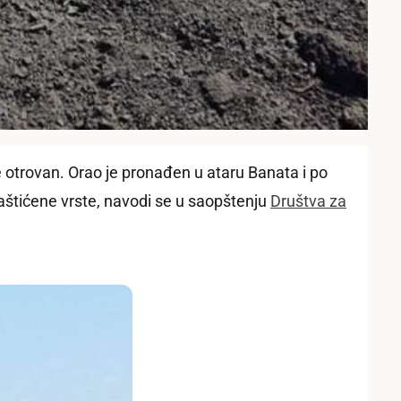
e otrovan. Orao je pronađen u ataru Banata i po
zaštićene vrste, navodi se u saopštenju
Društva za