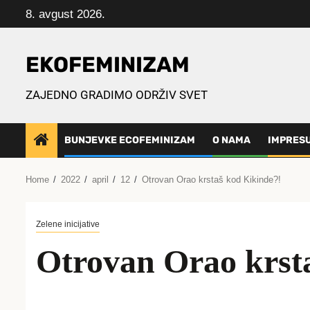
Skip
8. avgust 2026.
to
content
EKOFEMINIZAM
ZAJEDNO GRADIMO ODRŽIV SVET
BUNJEVKE ECOFEMINIZAM
O NAMA
IMPRES
Home
2022
april
12
Otrovan Orao krstaš kod Kikinde?!
Zelene inicijative
Otrovan Orao krst