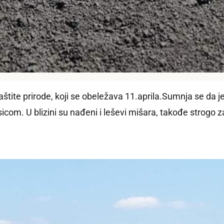
aštite prirode, koji se obeležava 11.aprila.Sumnja se da j
com. U blizini su nađeni i leševi mišara, takođe strogo 