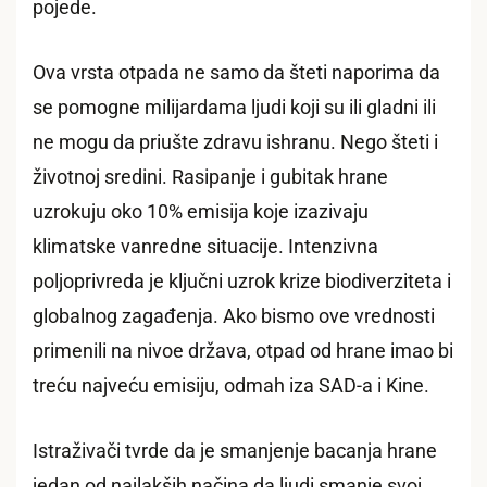
pojede.
Ova vrsta otpada ne samo da šteti naporima da
se pomogne milijardama ljudi koji su ili gladni ili
ne mogu da priušte zdravu ishranu. Nego šteti i
životnoj sredini. Rasipanje i gubitak hrane
uzrokuju oko 10% emisija koje izazivaju
klimatske vanredne situacije. Intenzivna
poljoprivreda je ključni uzrok krize biodiverziteta i
globalnog zagađenja. Ako bismo ove vrednosti
primenili na nivoe država, otpad od hrane imao bi
treću najveću emisiju, odmah iza SAD-a i Kine.
Istraživači tvrde da je smanjenje bacanja hrane
jedan od najlakših načina da ljudi smanje svoj