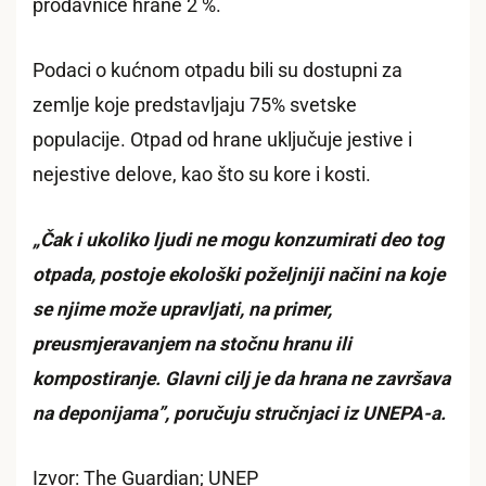
prodavnice hrane 2 %.
Podaci o kućnom otpadu bili su dostupni za
zemlje koje predstavljaju 75% svetske
populacije. Otpad od hrane uključuje jestive i
nejestive delove, kao što su kore i kosti.
„Čak i ukoliko ljudi ne mogu konzumirati deo tog
otpada, postoje ekološki poželjniji načini na koje
se njime može upravljati, na primer,
preusmjeravanjem na stočnu hranu ili
kompostiranje. Glavni cilj je da hrana ne završava
na deponijama”, poručuju stručnjaci iz UNEPA-a.
Izvor: The Guardian; UNEP