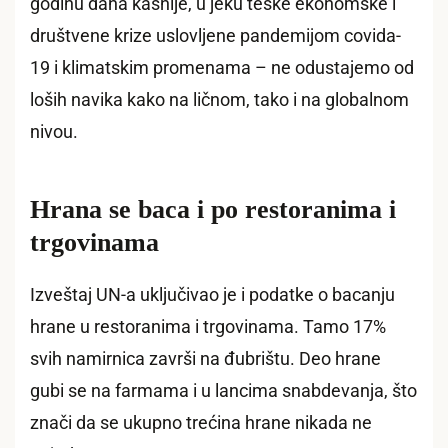
godinu dana kasnije, u jeku teške ekonomske i
društvene krize uslovljene pandemijom covida-
19 i klimatskim promenama – ne odustajemo od
loših navika kako na ličnom, tako i na globalnom
nivou.
Hrana se baca i po restoranima i
trgovinama
Izveštaj UN-a uključivao je i podatke o bacanju
hrane u restoranima i trgovinama. Tamo 17%
svih namirnica završi na đubrištu. Deo hrane
gubi se na farmama i u lancima snabdevanja, što
znači da se ukupno trećina hrane nikada ne