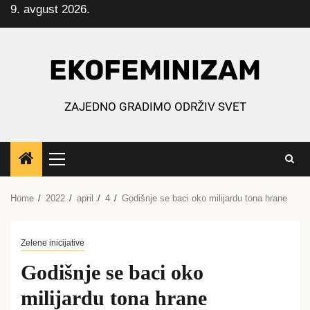
9. avgust 2026.
Skip
to
content
EKOFEMINIZAM
ZAJEDNO GRADIMO ODRŽIV SVET
Primary
Menu
Home
2022
april
4
Godišnje se baci oko milijardu tona hrane
Zelene inicijative
Godišnje se baci oko
milijardu tona hrane