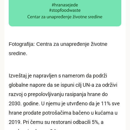
Fotografija: Centra za unapređenje životne
sredine.
Izveštaj je napravljen s namerom da podrži
globalne napore da se ispuni cilj UN-a za održivi
razvoj o prepolovljivanju rasipanja hrane do
2030. godine. U njemu je utvrđeno da je 11% sve
hrane prodate potrošačima bačeno u kućama u
2019. Pri čemu su restorani odbacili 5%, a