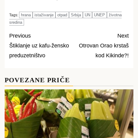
hrana
istaživanje
otpad
Srbija
UN
UNEP
životna
Tags:
sredina
Previous
Next
Štiklanje uz kafu-žensko
Otrovan Orao krstaš
Post
preduzetništvo
kod Kikinde?!
navigation
POVEZANE PRIČE