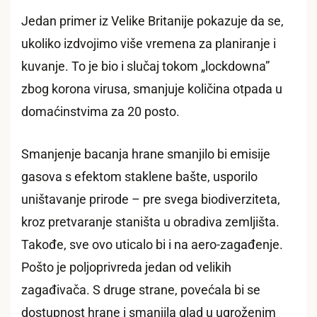
Jedan primer iz Velike Britanije pokazuje da se,
ukoliko izdvojimo više vremena za planiranje i
kuvanje. To je bio i slučaj tokom „lockdowna”
zbog korona virusa, smanjuje količina otpada u
domaćinstvima za 20 posto.
Smanjenje bacanja hrane smanjilo bi emisije
gasova s efektom staklene bašte, usporilo
uništavanje prirode – pre svega biodiverziteta,
kroz pretvaranje staništa u obradiva zemljišta.
Takođe, sve ovo uticalo bi i na aero-zagađenje.
Pošto je poljoprivreda jedan od velikih
zagađivača. S druge strane, povećala bi se
dostupnost hrane i smanjila glad u ugroženim