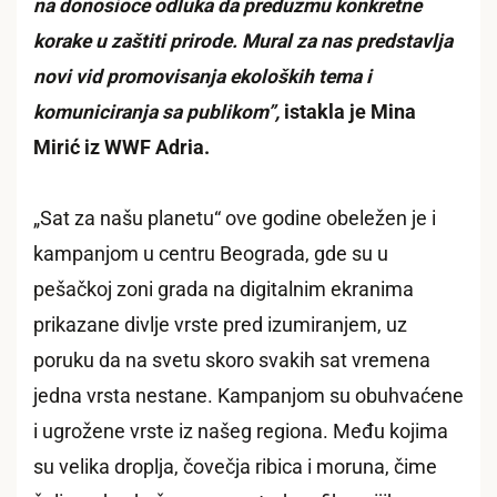
na donosioce odluka da preduzmu konkretne
korake u zaštiti prirode. Mural za nas predstavlja
novi vid promovisanja ekoloških tema i
komuniciranja sa publikom”,
istakla je Mina
Mirić iz WWF Adria.
„Sat za našu planetu“ ove godine obeležen je i
kampanjom u centru Beograda, gde su u
pešačkoj zoni grada na digitalnim ekranima
prikazane divlje vrste pred izumiranjem, uz
poruku da na svetu skoro svakih sat vremena
jedna vrsta nestane. Kampanjom su obuhvaćene
i ugrožene vrste iz našeg regiona. Među kojima
su velika droplja, čovečja ribica i moruna, čime