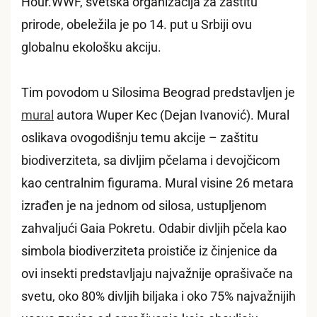
Hour.WWF, svetska organizacija za zaštitu
prirode, obeležila je po 14. put u Srbiji ovu
globalnu ekološku akciju.
Tim povodom u Silosima Beograd predstavljen je
mural
autora Wuper Kec (Dejan Ivanović). Mural
oslikava ovogodišnju temu akcije – zaštitu
biodiverziteta, sa divljim pčelama i devojčicom
kao centralnim figurama. Mural visine 26 metara
izrađen je na jednom od silosa, ustupljenom
zahvaljući Gaia Pokretu. Odabir divljih pčela kao
simbola biodiverziteta proističe iz činjenice da
ovi insekti predstavljaju najvažnije oprašivače na
svetu, oko 80% divljih biljaka i oko 75% najvažnijih