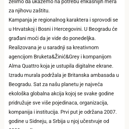
želimo da ukažemo na potrebu efikasnijih mera
za njihovu zaštitu.
Kampanja je regionalnog karaktera i sprovodi se
u Hrvatskoj i Bosni i Hercegovini. U Beogradu će
građani moći da je vide do ponedeljka.
Realizovana je u saradnji sa kreativnom
agencijom Bruketa&Žinić&Grey i kompanijom
Alma Quattro koja je ustupila digitalne ekrane.
Izradu murala podržala je Britanska ambasada u
Beogradu. Sat za našu planetu je najveća
ekološka globalna akcija kojoj se svake godine
pridružuje sve više pojedinaca, organizacija,
kompanija i institucija. Prvi put je održana 2007.
godine u Sidneju, a Srbija u njoj učestvuje od