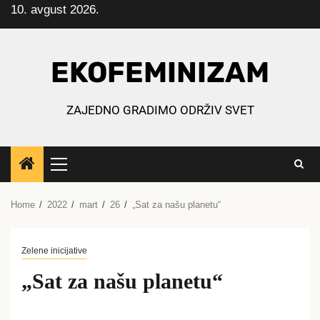
10. avgust 2026.
Skip
to
content
EKOFEMINIZAM
ZAJEDNO GRADIMO ODRŽIV SVET
Primary
Menu
Home
2022
mart
26
„Sat za našu planetu“
Zelene inicijative
„Sat za našu planetu“