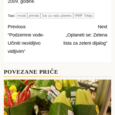
2009. godine.
mural
priroda
Sat za našu planetu
WWF Srbija
Tags:
Previous
Next
“Podzemne vode-
„Oplaneti se: Zelena
Post
Učiniti nevidljivo
lista za zeleni dijalog”
navigation
vidljivim”
POVEZANE PRIČE