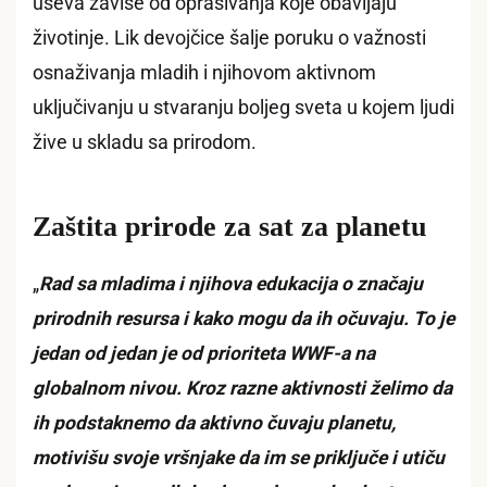
useva zavise od oprašivanja koje obavljaju
životinje. Lik devojčice šalje poruku o važnosti
osnaživanja mladih i njihovom aktivnom
uključivanju u stvaranju boljeg sveta u kojem ljudi
žive u skladu sa prirodom.
Zaštita prirode za sat za planetu
„
Rad sa mladima i njihova edukacija o značaju
prirodnih resursa i kako mogu da ih očuvaju. To je
jedan od jedan je od prioriteta
WWF-a na
globalnom nivou. Kroz razne aktivnosti želimo da
ih podstaknemo da aktivno čuvaju planetu,
motivišu svoje vršnjake da im se priključe i utiču