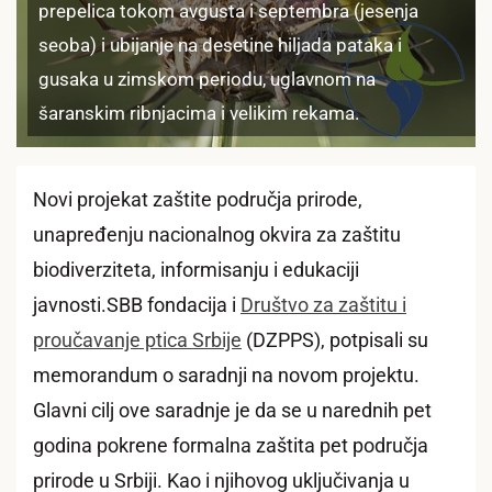
prepelica tokom avgusta i septembra (jesenja
seoba) i ubijanje na desetine hiljada pataka i
gusaka u zimskom periodu, uglavnom na
šaranskim ribnjacima i velikim rekama.
Novi projekat zaštite područja prirode,
unapređenju nacionalnog okvira za zaštitu
biodiverziteta, informisanju i edukaciji
javnosti.SBB fondacija i
Društvo za zaštitu i
proučavanje ptica Srbije
(DZPPS), potpisali su
memorandum o saradnji na novom projektu.
Glavni cilj ove saradnje je da se u narednih pet
godina pokrene formalna zaštita pet područja
prirode u Srbiji. Kao i njihovog uključivanja u