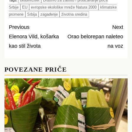
biodivirzitet
Društvo za zaštitu i proučavanje ptica
Tags:
Srbije
EU
evropske ekološke mreže Natura 2000
klimatske
promene
Srbija
zagađenje
životna sredina
Previous
Next
Elenora Vild, košarka
Orao belorepan naleteo
Post
kao stil života
na voz
navigation
POVEZANE PRIČE