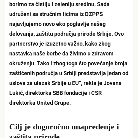
borimo za čistiju i zeleniju sredinu. Sada
udruženi sa stručnim licima iz DZPPS
najavljujemo novo eko poglavlje našeg
delovanja, zaštitu područja prirode Srbije. Ovo
partnerstvo je izuzetno važno, kako zbog
nastavka naše borbe da živimo u zdravom
okruženju. Tako i zbog toga što povećanje broja
zaštićenih područja u Srbiji predstavlja jedan od
uslova za ulazak Srbije u EU“, rekla je Jovana
Lukić, direktorka SBB fondacije i CSR
direktorka United Grupe.
Cilj je dugoročno unapređenje i
zaštita prirode