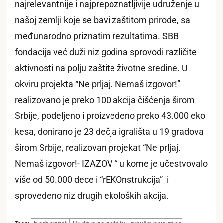
najrelevantnije i najprepoznatljivije udruženje u
našoj zemlji koje se bavi zaštitom prirode, sa
međunarodno priznatim rezultatima. SBB
fondacija već duži niz godina sprovodi različite
aktivnosti na polju zaštite životne sredine. U
okviru projekta “Ne prljaj. Nemaš izgovor!”
realizovano je preko 100 akcija čišćenja širom
Srbije, podeljeno i proizvedeno preko 43.000 eko
kesa, donirano je 23 dečja igrališta u 19 gradova
širom Srbije, realizovan projekat “Ne prljaj.
Nemaš izgovor!- IZAZOV “ u kome je učestvovalo
više od 50.000 dece i “rEKOnstrukcija” i
sprovedeno niz drugih ekoloških akcija.