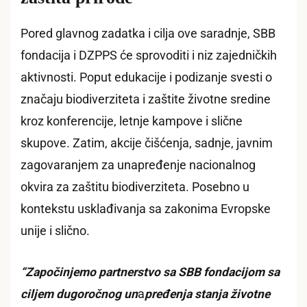
Pored glavnog zadatka i cilja ove saradnje, SBB
fondacija i DZPPS će sprovoditi i niz zajedničkih
aktivnosti. Poput edukacije i podizanje svesti o
značaju biodiverziteta i zaštite životne sredine
kroz konferencije, letnje kampove i slične
skupove. Zatim, akcije čišćenja, sadnje, javnim
zagovaranjem za unapređenje nacionalnog
okvira za zaštitu biodiverziteta. Posebno u
kontekstu usklađivanja sa zakonima Evropske
unije i slično.
“Za
počinjemo partnerstvo sa SBB fondacijom sa
ciljem dugoročnog un
a
pređenja stanja životne