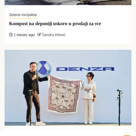
Zelene inicijative
Kompost na deponiji uskoro u prodaji za sve
1 mesec ago
Sandra Iršević
Zelene inicijative