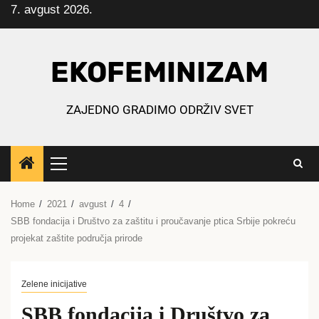
7. avgust 2026.
Skip
to
content
EKOFEMINIZAM
ZAJEDNO GRADIMO ODRŽIV SVET
Primary
Menu
Home
2021
avgust
4
SBB fondacija i Društvo za zaštitu i proučavanje ptica Srbije pokreću
projekat zaštite područja prirode
Zelene inicijative
SBB fondacija i Društvo za