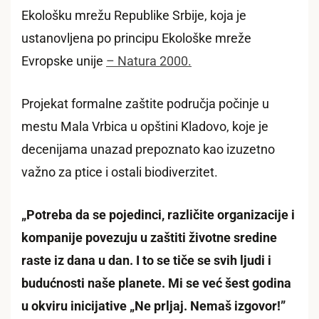
Ekološku mrežu Republike Srbije, koja je
ustanovljena po principu Ekološke mreže
Evropske unije
– Natura 2000.
Projekat formalne zaštite područja počinje u
mestu Mala Vrbica u opštini Kladovo, koje je
decenijama unazad prepoznato kao izuzetno
važno za ptice i ostali biodiverzitet.
„Potreba da se pojedinci, različite organizacije i
kompanije povezuju u zaštiti životne sredine
raste iz dana u dan. I to se tiče se svih ljudi i
budućnosti naše planete. Mi se već šest godina
u okviru inicijative „Ne prljaj. Nemaš izgovor!”