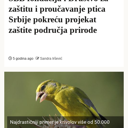
zaštitu i proučavanje ptica
Srbije pokreću projekat
zaštite područja prirode
5 godina ago
Sandra Iršević
Najdrastičniji primer je krivolov više od 50.000