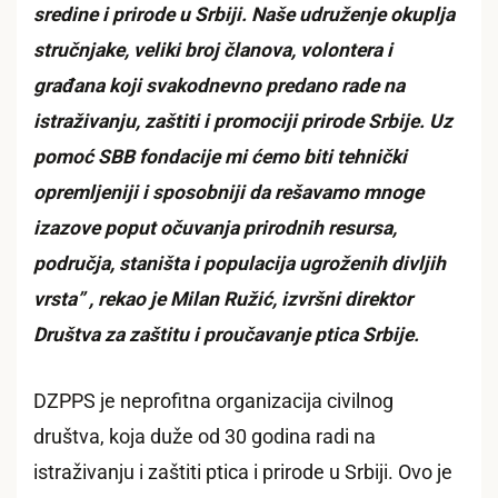
sredine i prirode u Srbiji. Naše udruženje okuplja
stručnjake, veliki broj članova, volontera i
građana koji svakodnevno predano rade na
istraživanju, zaštiti i promociji prirode Srbije. Uz
pomoć SBB fondacije mi ćemo biti tehnički
opremljeniji i sposobniji da rešavamo mnoge
izazove poput očuvanja prirodnih resursa,
područja, staništa i populacija ugroženih divljih
vrsta” , rekao je Milan Ružić, izvršni direktor
Društva za zaštitu i proučavanje ptica Srbije.
DZPPS je neprofitna organizacija civilnog
društva, koja duže od 30 godina radi na
istraživanju i zaštiti ptica i prirode u Srbiji. Ovo je