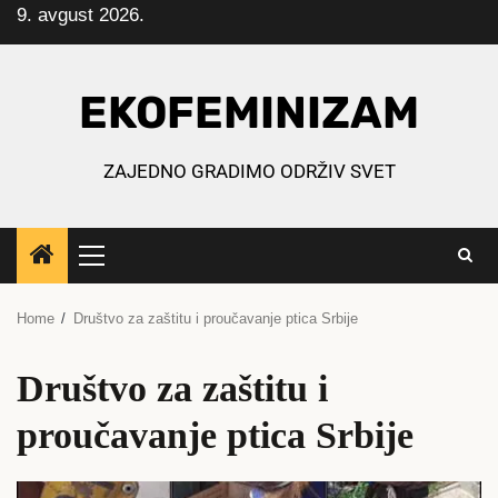
9. avgust 2026.
Skip
to
content
EKOFEMINIZAM
ZAJEDNO GRADIMO ODRŽIV SVET
Primary
Menu
Home
Društvo za zaštitu i proučavanje ptica Srbije
Društvo za zaštitu i
proučavanje ptica Srbije