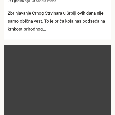
1 godina ago
Sandra Iršević
Zbrinjavanje Crnog Strvinara u Srbiji ovih dana nije
samo obična vest. To je priča koja nas podseća na
krhkost prirodnog...