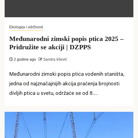
Ekologija i održivost
Međunarodni zimski popis ptica 2025 –
Pridružite se akciji | DZPPS
2 godine ago
Sandra Iršević
Međunarodni zimski popis ptica vodenih staništa,
jedna od najznačajnijih akcija praćenja brojnosti
divljih ptica u svetu, održaće se od 8....