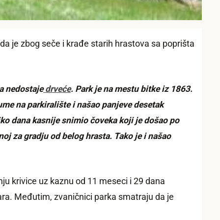
a je zbog seče i krađe starih hrastova sa poprišta
a nedostaje
drveće
. Park je na mestu bitke iz 1863.
šume na parkiralište i našao panjeve desetak
iko dana kasnije snimio čoveka koji je došao po
oj za gradju od belog hrasta. Tako je i našao
ju krivice uz kaznu od 11 meseci i 29 dana
ara. Međutim, zvaničnici parka smatraju da je