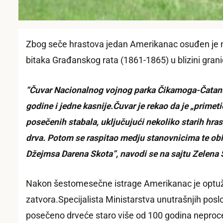
Zbog seče hrastova jedan Amerikanac osuđen je na 
bitaka Građanskog rata (1861-1865) u blizini gran
“Čuvar Nacionalnog vojnog parka Čikamoga-Čatanuga
godine i jedne kasnije.Čuvar je rekao da je „primet
posečenih stabala, uključujući nekoliko starih hra
drva. Potom se raspitao medju stanovnicima te oblas
Džejmsa Darena Skota”, navodi se na sajtu Zelena S
Nakon šestomesečne istrage Amerikanac je optužen
zatvora.Specijalista Ministarstva unutrašnjih posl
posečeno drveće staro više od 100 godina neproce