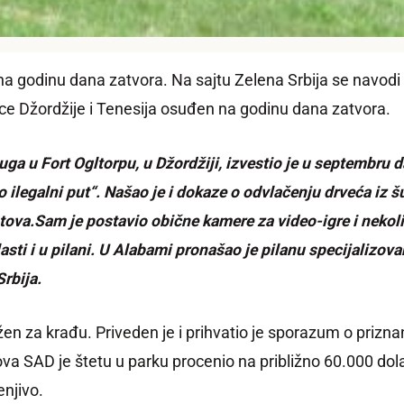
godinu dana zatvora. Na sajtu Zelena Srbija se navodi d
ice Džordžije i Tenesija osuđen na godinu dana zatvora.
 u Fort Ogltorpu, u Džordžiji, izvestio je u septembru d
io ilegalni put“. Našao je i dokaze o odvlačenju drveća iz 
stova.Sam je postavio obične kamere za video-igre i nekol
ti i u pilani. U Alabami pronašao je pilanu specijalizovan
rbija.
 za krađu. Priveden je i prihvatio je sporazum o priznan
ova SAD je štetu u parku procenio na približno 60.000 dol
njivo.