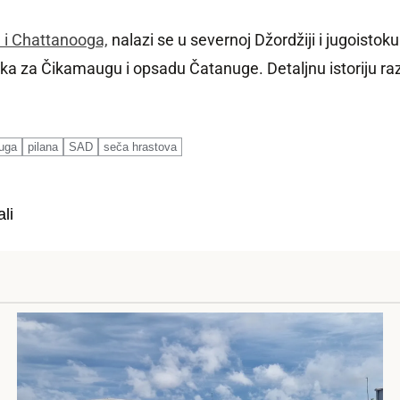
 i Chattanooga,
nalazi se u severnoj Džordžiji i jugoisto
tka za Čikamaugu i opsadu Čatanuge. Detaljnu istoriju ra
nuga
pilana
SAD
seča hrastova
li