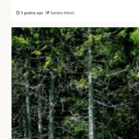
5 godina ago
Sandra Iršević