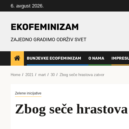
Skip
6. avgust 2026.
to
content
EKOFEMINIZAM
ZAJEDNO GRADIMO ODRŽIV SVET
BUNJEVKE ECOFEMINIZAM
O NAMA
IMPRES
Home
2021
mart
30
Zbog seče hrastova zatvor
Zelene inicijative
Zbog seče hrastova