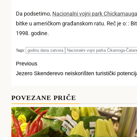
Da podsetimo,
Nacionalni vojni park Chickamauga
bitke u američkom građanskom ratu. Reč je o: : Bi
1998. godine.
godinu dana zatvora
Nacionalni vojni parka Čikamoga-Čata
Tags:
Previous
Jezero Skenderevo neiskorišten turistički potencija
Post
navigation
POVEZANE PRIČE