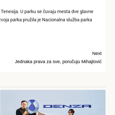
ku Tenesija. U parku se čuvaju mesta dve glavne
zvoja parka pružila je Nacionalna služba parka
Next
Jednaka prava za sve, poručuju Mihajlović