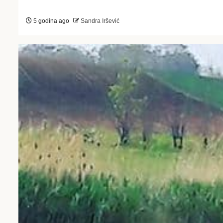
5 godina ago
Sandra Iršević