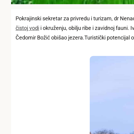
Pokrajinski sekretar za privredu i turizam, dr Ne
čistoj vodi
i okruženju, obilju ribe i zavidnoj fauni
Čedomir Božić obišao jezera.Turistički potencijal 