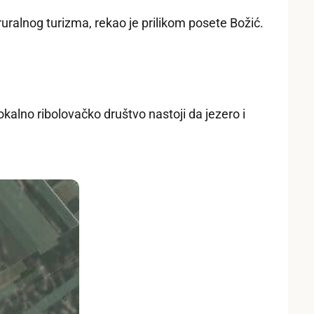
uralnog turizma, rekao je prilikom posete Božić.
okalno ribolovačko društvo nastoji da jezero i