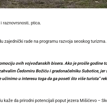
 raznovrsnosti, ptica.
vredu zajednički rade na programu razvoja seoskog turizm
ociju ovih vojvođanskih bisera. Ako je prošle godine to
hvalim Čedomiru Božiću i gradonačelniku Subotice, jer smo
učinimo u interesu toga da ga poseti što više turista” rek
du kaže da prirodni potencijali poput jezera Mišićevo – Sk