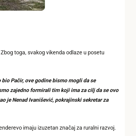
a. Zbog toga, svakog vikenda odlaze u posetu
 bio Pačir, ove godine bismo mogli da se
 zajedno formirali tim koji ima za cilj da se ovo
ao je Nenad Ivanišević, pokrajinski sekretar za
enderevo imaju izuzetan značaj za ruralni razvoj.