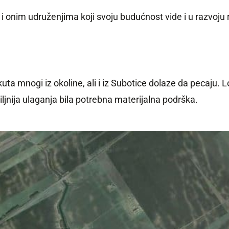
 onim udruženjima koji svoju budućnost vide i u razvoju r
a mnogi iz okoline, ali i iz Subotice dolaze da pecaju. L
ljnija ulaganja bila potrebna materijalna podrška.