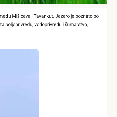
između Mišićeva i Tavankut. Jezero je poznato po
 za poljoprivredu, vodoprivredu i šumarstvo,