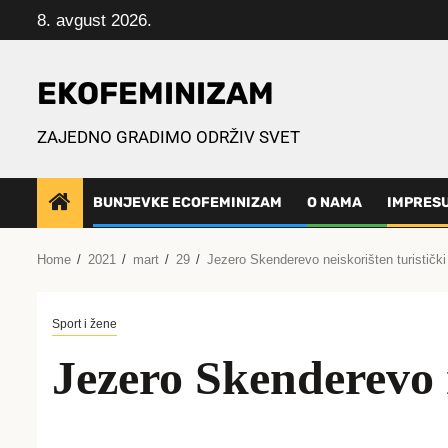
Skip
8. avgust 2026.
to
content
EKOFEMINIZAM
ZAJEDNO GRADIMO ODRŽIV SVET
BUNJEVKE ECOFEMINIZAM
O NAMA
IMPRES
Home
2021
mart
29
Jezero Skenderevo neiskorišten turistički 
Sport i žene
Jezero Skenderevo n