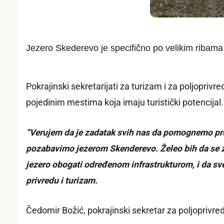
Jezero Skederevo je specifično po velikim ribama i
Pokrajinski sekretarijati za turizam i za poljopri
pojedinim mestima koja imaju turistički potencijal.
“Verujem da je zadatak svih nas da pomognemo prom
pozabavimo jezerom Skenderevo. Želeo bih da se za
jezero obogati određenom infrastrukturom, i da sve 
privredu i turizam.
Čedomir Božić, pokrajinski sekretar za poljoprivre