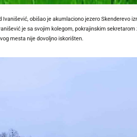
nad Ivanišević, obišao je akumlaciono jezero Skenderevo 
. Ivanišević je sa svojim kolegom, pokrajinskim sekretarom
ovog mesta nije dovoljno iskorišten.