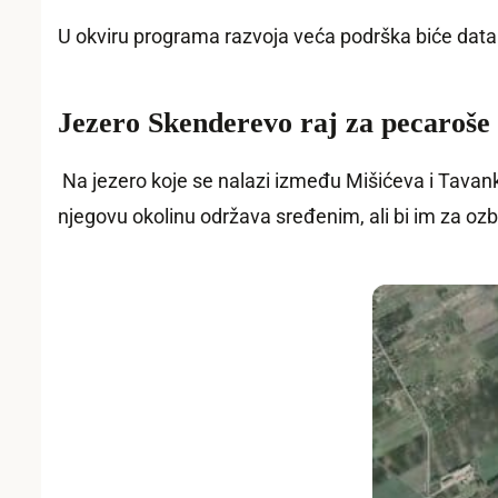
U okviru programa razvoja veća podrška biće data i
Jezero Skenderevo raj za pecaroše
Na jezero koje se nalazi između Mišićeva i Tavankut
njegovu okolinu održava sređenim, ali bi im za ozbi