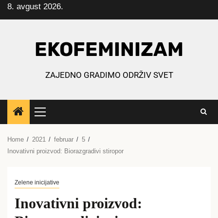
8. avgust 2026.
Skip
to
content
EKOFEMINIZAM
ZAJEDNO GRADIMO ODRŽIV SVET
Primary
Menu
Home
2021
februar
5
Inovativni proizvod: Biorazgradivi stiropor
Zelene inicijative
Inovativni proizvod: