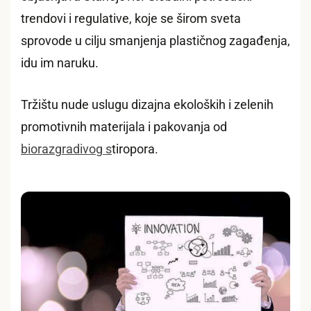
trendovi i regulative, koje se širom sveta
sprovode u cilju smanjenja plastičnog zagađenja,
idu im naruku.
Tržištu nude uslugu dizajna ekoloških i zelenih
promotivnih materijala i pakovanja od
biorazgradivog s
tiropora.