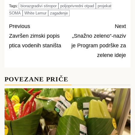
biorazgradivi stiropor
poljoprivredni otpad
projekat
Tags:
SOMA
White Lemur
zagađenje
Previous
Next
Završen zimski popis
„Snažno zeleno“-naziv
Post
ptica vodenih staništa
je Program podrške za
navigation
zelene ideje
POVEZANE PRIČE