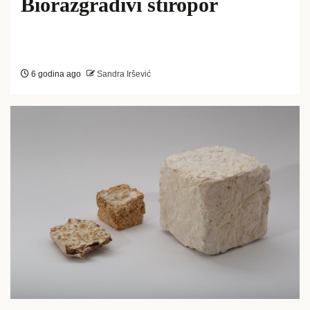
Biorazgradivi stiropor
6 godina ago
Sandra Iršević